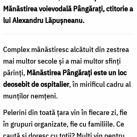
P
Mănăstirea voievodală Pângărați, ctitorie a
/
lui Alexandru Lăpușneanu.
F
Complex mănăstiresc alcătuit din zestrea
B
mai multor secole și a mai multor sfinți
părinți,
Mănăstirea Pângăraţi este un loc
deosebit de ospitalier
, în mirificul cadru al
munţilor nemţeni.
Pelerini din toată ţara vin în fiecare zi, fie
în grupuri organizate, fie cu familiile. Ce
caută şi doresc cu toţii? Mulţi vin pentru