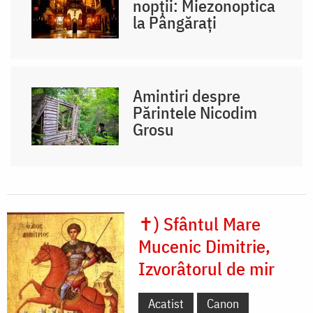
nopții: Miezonoptica
la Pângărați
Amintiri despre
Părintele Nicodim
Grosu
✝) Sfântul Mare
Mucenic Dimitrie,
Izvorâtorul de mir
Acatist
Canon