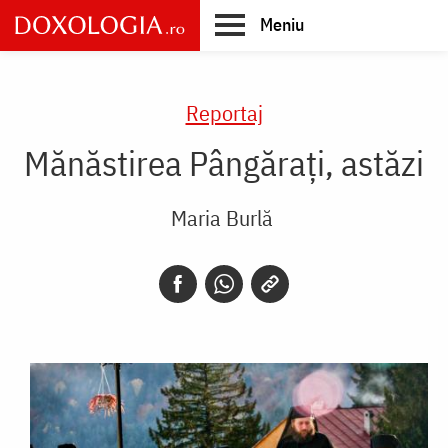
Skip
Meniu
to
main
Main
content
navigation
Reportaj
Mănăstirea Pângărați, astăzi
Maria Burlă