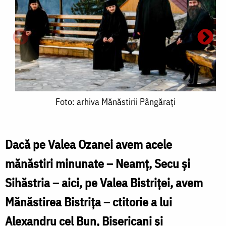
Foto:
Foto: arhiva Mănăstirii Pângărați
arhiva
Mănăstirii
Dacă pe Valea Ozanei avem acele
Pângărați
mănăstiri minunate – Neamț, Secu şi
B
Sihăstria – aici, pe Valea Bistriței, avem
Mănăstirea Bistrița – ctitorie a lui
M
Alexandru cel Bun, Bisericani și