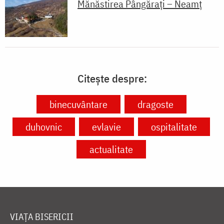
Mănăstirea Pângărați – Neamț
Citește despre:
binecuvântare
dragoste
duhovnic
evlavie
ospitalitate
actualitate
VIAȚA BISERICII