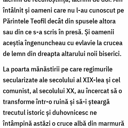
întâlnit şi oameni care nu l-au cunoscut pe
Părintele Teofil decât din spusele altora
sau din ce s-a scris în presă. Şi oamenii
aceştia îngenuncheau cu evlavie la crucea
de lemn din dreapta altarului noii biserici.
La poarta mănăstirii pe care regimurile
secularizate ale secolului al XIX-lea şi cel
comunist, al secolului XX, au încercat să o
transforme într-o ruină şi să-i şteargă
trecutul istoric şi duhovnicesc ne
întâmpină astăzi o cruce albă din marmură