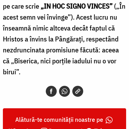
pe care scrie
„IN HOC SIGNO VINCES”
(„În
acest semn vei învinge”). Acest lucru nu
înseamnă nimic altceva decât faptul că
Hristos a învins la Pângăraţi, respectând
nezdruncinata promisiune făcută: aceea
că „Biserica, nici porţile iadului nu o vor
birui”.
Alătură-te comunității noastre pe