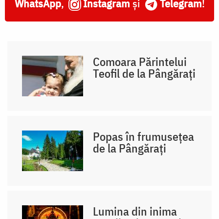
WhatsApp
,
Instagram
și
Telegram
!
Comoara Părintelui
Teofil de la Pângărați
Popas în frumusețea
de la Pângărați
Lumina din inima