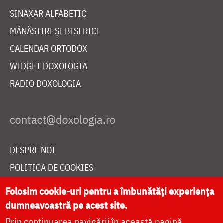
SINAXAR ALFABETIC
MĂNĂSTIRI ȘI BISERICI
CALENDAR ORTODOX
WIDGET DOXOLOGIA
RADIO DOXOLOGIA
DESPRE NOI
POLITICA DE COOKIES
DONEAZĂ ONLINE PENTRU CATEDRALA NAȚIONALĂ
Folosim cookie-uri pentru a îmbunătăți experiența
dumneavoastră pe acest site.
Prin continuarea navigării în această pagină
LIVE