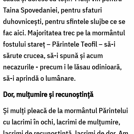
Taina Spovedaniei, pentru sfaturi
duhovniceşti, pentru sfintele slujbe ce se
fac aici. Majoritatea trec pe la mormântul
fostului stareţ – Părintele Teofil – să-i
sărute crucea, să-i spună şi acum
necazurile - precum i le lăsau odinioară,
să-i aprindă o lumânare.
Dor, mulțumire și recunoștință
Şi mulţi pleacă de la mormântul Părintelui
cu lacrimi în ochi, lacrimi de mulţumire,
lacrimi de recunoştinţă, lacrimi de dor. Am