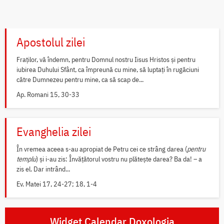
Apostolul zilei
Fraților, vă îndemn, pentru Domnul nostru Iisus Hristos și pentru
iubirea Duhului Sfânt, ca împreună cu mine, să luptați în rugăciuni
către Dumnezeu pentru mine, ca să scap de...
Ap. Romani 15, 30-33
Evanghelia zilei
În vremea aceea s-au apropiat de Petru cei ce strâng darea (
pentru
templu
) și i-au zis: Învățătorul vostru nu plătește darea? Ba da! – a
zis el. Dar intrând...
Ev. Matei 17, 24-27; 18, 1-4
Widget Calendar Doxologia