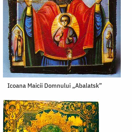
Icoana Maicii Domnului „Abalatsk”