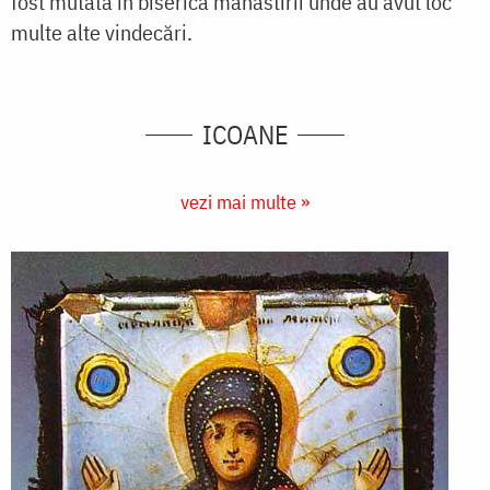
fost mutată în biserica mănăstirii unde au avut loc
multe alte vindecări.
ICOANE
vezi mai multe »