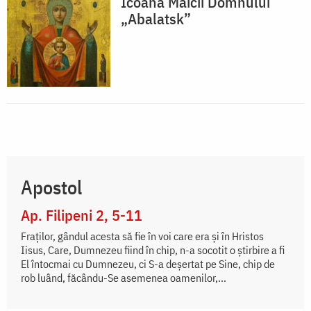
Icoana Maicii Domnului
„Abalatsk”
Apostol
Ap. Filipeni 2, 5-11
Fraților, gândul acesta să fie în voi care era și în Hristos
Iisus, Care, Dumnezeu fiind în chip, n-a socotit o știrbire a fi
El întocmai cu Dumnezeu, ci S-a deșertat pe Sine, chip de
rob luând, făcându-Se asemenea oamenilor,...