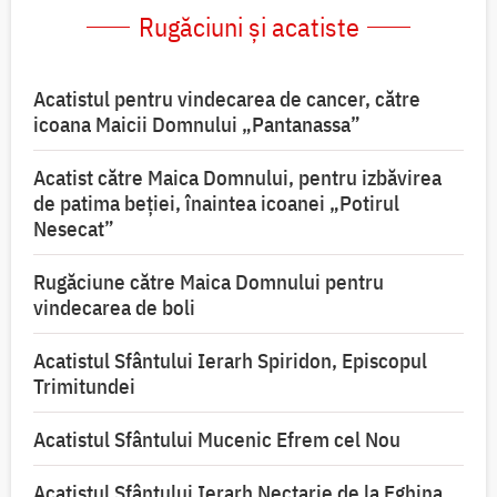
Rugăciuni și acatiste
Acatistul pentru vindecarea de cancer, către
icoana Maicii Domnului „Pantanassa”
Acatist către Maica Domnului, pentru izbăvirea
de patima beției, înaintea icoanei „Potirul
Nesecat”
Rugăciune către Maica Domnului pentru
vindecarea de boli
Acatistul Sfântului Ierarh Spiridon, Episcopul
Trimitundei
Acatistul Sfântului Mucenic Efrem cel Nou
Acatistul Sfântului Ierarh Nectarie de la Eghina