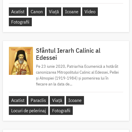
Acatist
Canon
Viață
Icoane
Video
Fotografii
Sfântul Ierarh Calinic al
Edessei
Pe 23 iunie 2020, Patriarhia Ecumenică a hotărât
canonizarea Mitropolitului Calinic al Edessei, Pellei
și Almopiei (1919-1984) și pomenirea lui în
fiecare an la data de...
Acatist
Paraclis
Viață
Icoane
Locuri de pelerinaj
Fotografii