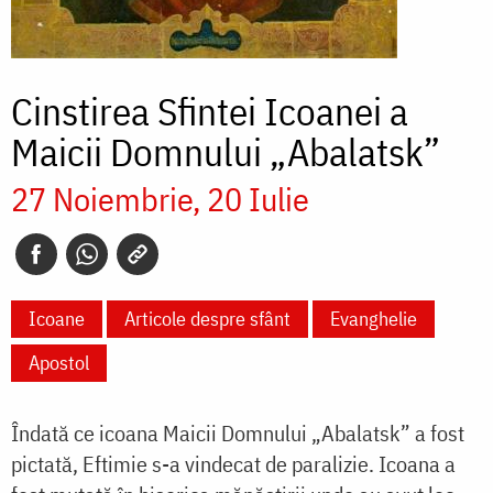
Cinstirea Sfintei Icoanei a
Maicii Domnului „Abalatsk”
27 Noiembrie
20 Iulie
Icoane
Articole despre sfânt
Evanghelie
Apostol
Îndată ce icoana Maicii Domnului „Abalatsk” a fost
pictată, Eftimie s-a vindecat de paralizie. Icoana a