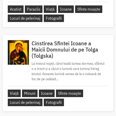
Acatist
Paraclis
Viață
Icoane
Sfinte moaște
Locuri de pelerinaj
Fotografii
Cinstirea Sfintei Icoane a
Maicii Domnului de pe Tolga
(Tolgska)
La miezul nopții, când toată lumea dormea, sfântul
s-a trezit și a văzut o lumină care lumina întreg
ținutul. Aceasta lumină venea de la o coloană de
foc de pe celălalt...
Viață
Minuni
Icoane
Sfinte moaște
Locuri de pelerinaj
Fotografii