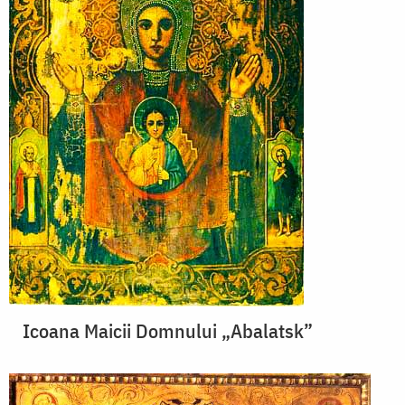
Icoana Maicii Domnului „Abalatsk”