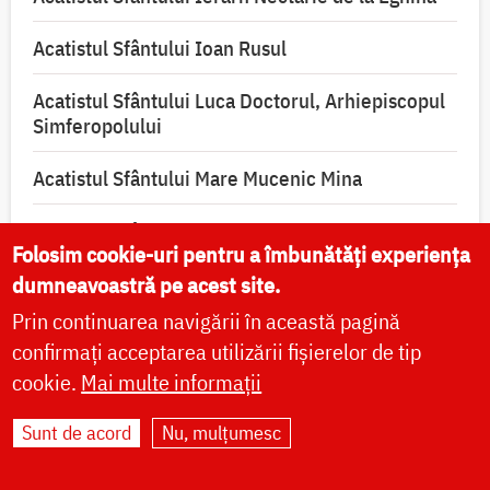
Acatistul Sfântului Ioan Rusul
Acatistul Sfântului Luca Doctorul, Arhiepiscopul
Simferopolului
Acatistul Sfântului Mare Mucenic Mina
Acatistul Sfântului Sfințit Mucenic Ciprian,
Folosim cookie-uri pentru a îmbunătăți experiența
izbăvitorul de vrăji, blesteme și de toată lucrarea
diavolească
dumneavoastră pe acest site.
Prin continuarea navigării în această pagină
confirmați acceptarea utilizării fișierelor de tip
cookie.
Mai multe informații
Sunt de acord
Nu, mulțumesc
VIAȚA BISERICII