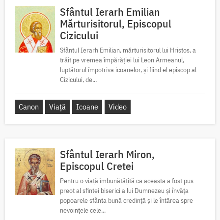
Sfântul Ierarh Emilian
Mărturisitorul, Episcopul
Cizicului
Sfântul Ierarh Emilian, mărturisitorul lui Hristos, a
trăit pe vremea împărăției lui Leon Armeanul,
luptătorul împotriva icoanelor, și fiind el episcop al
Cizicului, de...
Canon
Viață
Icoane
Video
Sfântul Ierarh Miron,
Episcopul Cretei
Pentru o viață îmbunătățită ca aceasta a fost pus
preot al sfintei biserici a lui Dumnezeu și învăța
popoarele sfânta bună credință și le întărea spre
nevoințele cele...