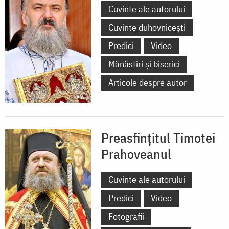
Cuvinte ale autorului
Cuvinte duhovnicești
Predici
Video
Mănăstiri și biserici
Articole despre autor
Preasfințitul Timotei
Prahoveanul
Cuvinte ale autorului
Predici
Video
Fotografii