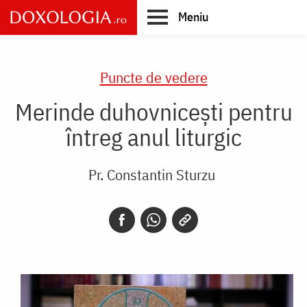
Skip
Meniu
to
main
Main
content
navigation
Puncte de vedere
Merinde duhovnicești pentru
întreg anul liturgic
Pr. Constantin Sturzu