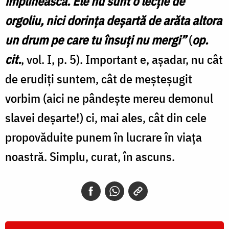
împlinească. Ele nu sunt o lecție de
orgoliu, nici dorința deșartă de arăta altora
un drum pe care tu însuți nu mergi”
(
op.
cit.
, vol. I, p. 5). Important e, așadar, nu cât
de erudiți suntem, cât de meșteșugit
vorbim (aici ne pândește mereu demonul
slavei deșarte!) ci, mai ales, cât din cele
propovăduite punem în lucrare în viața
noastră. Simplu, curat, în ascuns.