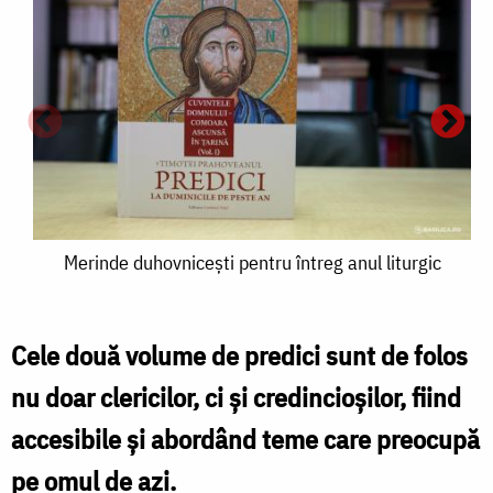
Merinde
Merinde duhovnicești pentru întreg anul liturgic
duhovnicești
pentru
Cele două volume de predici sunt de folos
întreg
nu doar clericilor, ci și credincioșilor, fiind
anul
accesibile și abordând teme care preocupă
d
liturgic
pe omul de azi.