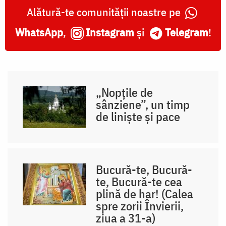
Alătură-te comunității noastre pe
WhatsApp
,
Instagram
și
Telegram
!
„Nopțile de
sânziene”, un timp
de liniște și pace
Bucură-te, Bucură-
te, Bucură-te cea
plină de har! (Calea
spre zorii Învierii,
ziua a 31-a)