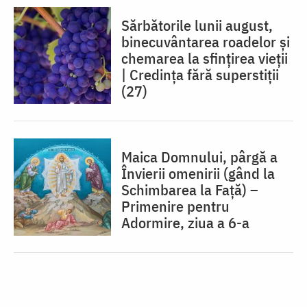
Sărbătorile lunii august,
binecuvântarea roadelor și
chemarea la sfințirea vieții
| Credința fără superstiții
(27)
Maica Domnului, pârgă a
Învierii omenirii (gând la
Schimbarea la Față) –
Primenire pentru
Adormire, ziua a 6-a