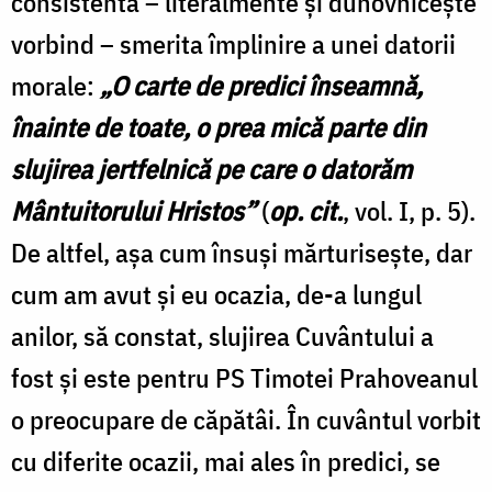
consistentă – literalmente și duhovnicește
vorbind – smerita împlinire a unei datorii
morale:
„O carte de predici înseamnă,
înainte de toate, o prea mică parte din
slujirea jertfelnică pe care o datorăm
Mântuitorului Hristos”
(
op. cit.
, vol. I, p. 5).
De altfel, așa cum însuși mărturisește, dar
cum am avut și eu ocazia, de-a lungul
anilor, să constat, slujirea Cuvântului a
fost și este pentru PS Timotei Prahoveanul
o preocupare de căpătâi. În cuvântul vorbit
cu diferite ocazii, mai ales în predici, se