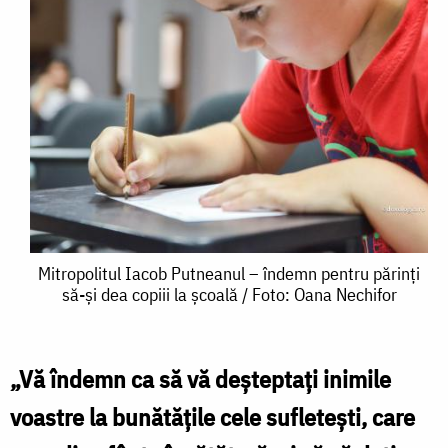
Mitropolitul
Mitropolitul Iacob Putneanul – îndemn pentru părinți
să-și dea copiii la școală / Foto: Oana Nechifor
Iacob
Putneanul
–
„Vă îndemn ca să vă deşteptaţi inimile
îndemn
voastre la bunătăţile cele sufleteşti, care
pentru