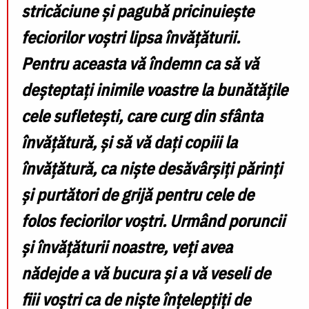
stricăciune şi pagubă pricinuieşte
feciorilor voştri lipsa învăţăturii.
Pentru aceasta vă îndemn ca să vă
deşteptaţi inimile voastre la bunătăţile
cele sufleteşti, care curg din sfânta
învăţătură, şi să vă daţi copiii la
învăţătură, ca nişte desăvârşiţi părinţi
şi purtători de grijă pentru cele de
folos feciorilor voştri. Urmând poruncii
şi învăţăturii noastre, veţi avea
nădejde a vă bucura şi a vă veseli de
fiii voştri ca de nişte înţelepţiţi de