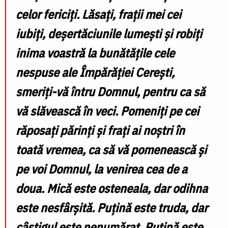
celor fericiţi. Lăsaţi, fraţii mei cei
iubiţi, deşertăciunile lumeşti şi robiţi
inima voastră la bunătăţile cele
nespuse ale Împărăţiei Cereşti,
smeriţi-vă întru Domnul, pentru ca să
vă slăvească în veci. Pomeniţi pe cei
răposaţi părinţi şi fraţi ai noştri în
toată vremea, ca să vă pomenească şi
pe voi Domnul, la venirea cea de a
doua. Mică este osteneala, dar odihna
este nesfârşită. Puţină este truda, dar
câştigul este nenumărat. Puţină este