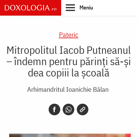
Skip
Meniu
to
main
Main
content
navigation
Pateric
Mitropolitul Iacob Putneanul
– îndemn pentru părinți să-și
dea copiii la școală
Arhimandritul Ioanichie Bălan