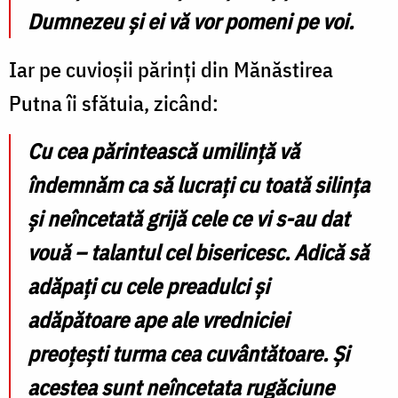
Dumnezeu şi ei vă vor pomeni pe voi.
Iar pe cuvioşii părinţi din Mănăstirea
Putna îi sfătuia, zicând:
Cu cea părintească umilinţă vă
îndemnăm ca să lucraţi cu toată silinţa
şi neîncetată grijă cele ce vi s-au dat
vouă – talantul cel bisericesc. Adică să
adăpaţi cu cele preadulci şi
adăpătoare ape ale vredniciei
preoţeşti turma cea cuvântătoare. Şi
acestea sunt neîncetata rugăciune