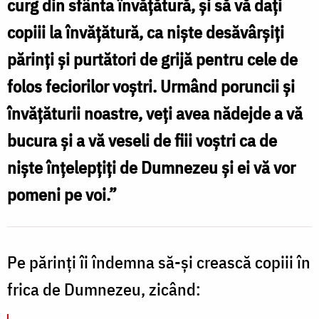
curg din sfânta învăţătură, şi să vă daţi
părinți
copiii la învăţătură, ca nişte desăvârşiţi
să-
părinţi şi purtători de grijă pentru cele de
și
folos feciorilor voştri. Urmând poruncii şi
dea
învăţăturii noastre, veţi avea nădejde a vă
copiii
bucura şi a vă veseli de fiii voştri ca de
la
nişte înţelepţiţi de Dumnezeu şi ei vă vor
școală
pomeni pe voi.”
/
Foto:
Oana
Pe părinţi îi îndemna să-şi crească copiii în
Nechifor
frica de Dumnezeu, zicând: