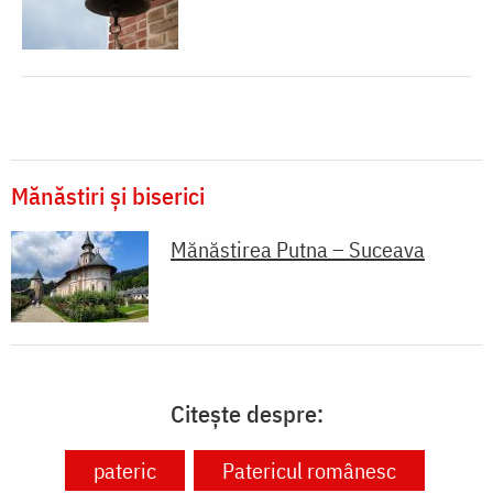
Mănăstiri și biserici
Mănăstirea Putna – Suceava
Citește despre:
pateric
Patericul românesc