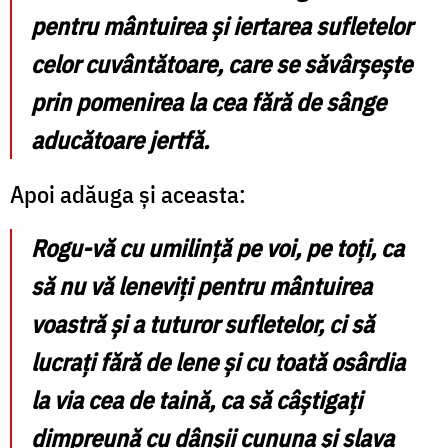
pentru mântuirea şi iertarea sufletelor
celor cuvântătoare, care se săvârşeşte
prin pomenirea la cea fără de sânge
aducătoare jertfă.
Apoi adăuga şi aceasta:
Rogu-vă cu umilinţă pe voi, pe toţi, ca
să nu vă leneviţi pentru mântuirea
voastră şi a tuturor sufletelor, ci să
lucraţi fără de lene şi cu toată osârdia
la via cea de taină, ca să câştigaţi
dimpreună cu dânşii cununa şi slava