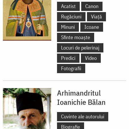
Acatist
Canon
Rugăciuni
Viață
Minuni
Icoane
Sfinte moaște
Locuri de pelerinaj
Predici
Video
Fotografii
Arhimandritul
Ioanichie Bălan
Cuvinte ale autorului
Biografie