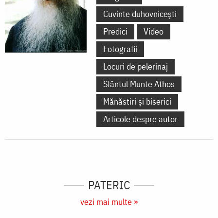
Cuvinte duhovnicești
Predici
Video
Fotografii
Locuri de pelerinaj
Sfântul Munte Athos
Mănăstiri și biserici
Articole despre autor
PATERIC
vezi mai multe »