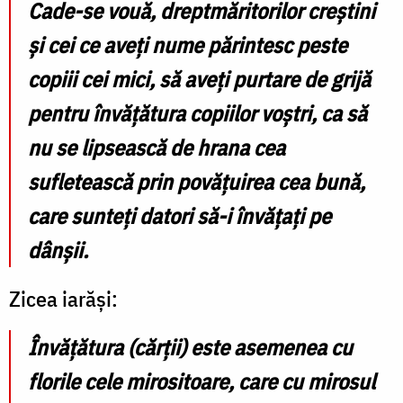
Cade-se vouă, dreptmăritorilor creştini
şi cei ce aveţi nume părintesc peste
copiii cei mici, să aveţi purtare de grijă
pentru învăţătura copiilor voştri, ca să
nu se lipsească de hrana cea
sufletească prin povăţuirea cea bună,
care sunteţi datori să-i învăţaţi pe
dânşii.
Zicea iarăşi:
Învăţătura (cărţii) este asemenea cu
florile cele mirositoare, care cu mirosul