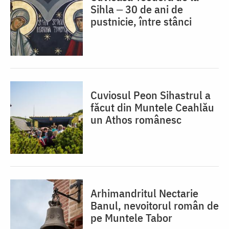
Sihla ‒ 30 de ani de
pustnicie, între stânci
Cuviosul Peon Sihastrul a
făcut din Muntele Ceahlău
un Athos românesc
Arhimandritul Nectarie
Banul, nevoitorul român de
pe Muntele Tabor