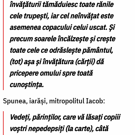
învăţăturii tămăduiesc toate rănile
cele trupeşti, iar cel neînvăţat este
asemenea copacului celui uscat. Şi
precum soarele încălzeşte şi creşte
toate cele ce odrăsleşte pământul,
(tot) aşa şi învăţătura (cărţii) dă
pricepere omului spre toată
cunoştinţa.
Spunea, iarăşi, mitropolitul Iacob:
Vedeţi, părinţilor, care vă lăsaţi copiii
voştri nepedepsiţi (la carte), câtă