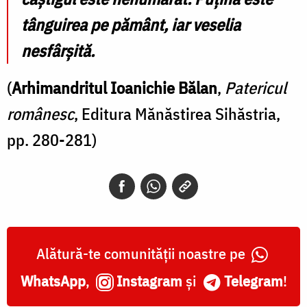
tânguirea pe pământ, iar veselia
nesfârşită.
(
Arhimandritul Ioanichie Bălan
,
Patericul
românesc
, Editura Mănăstirea Sihăstria,
pp. 280-281)
Alătură-te comunității noastre pe
WhatsApp
,
Instagram
și
Telegram
!