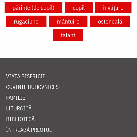
părinte (de copil)
copil
învățare
rugăciune
mântuire
osteneală
talant
VIAȚA BISERICII
CUVINTE DUHOVNICEȘTI
FAMILIE
LITURGICĂ
BIBLIOTECĂ
ÎNTREABĂ PREOTUL