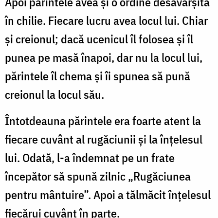
Apoi părintele avea şi o ordine desăvârşită
în chilie. Fiecare lucru avea locul lui. Chiar
şi creionul; dacă ucenicul îl folosea şi îl
punea pe masă înapoi, dar nu la locul lui,
părintele îl chema şi îi spunea să pună
creionul la locul său.
Întotdeauna părintele era foarte atent la
fiecare cuvânt al rugăciunii şi la înţelesul
lui. Odată, l-a îndemnat pe un frate
începător să spună zilnic „Rugăciunea
pentru mântuire”. Apoi a tălmăcit înţelesul
fiecărui cuvânt în parte.