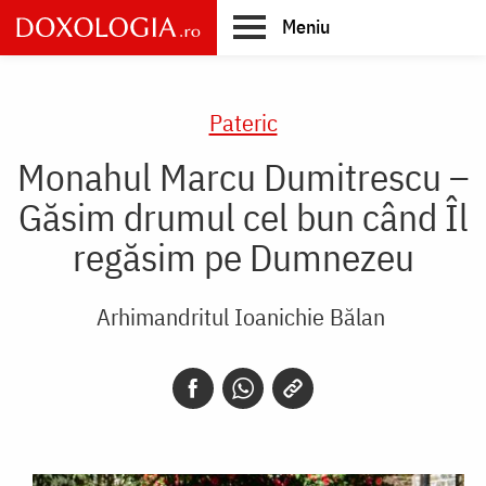
Skip
Meniu
to
main
Main
content
navigation
Pateric
Monahul Marcu Dumitrescu –
Găsim drumul cel bun când Îl
regăsim pe Dumnezeu
Arhimandritul Ioanichie Bălan