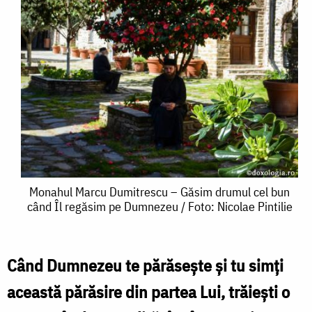
Monahul
Monahul Marcu Dumitrescu – Găsim drumul cel bun
când Îl regăsim pe Dumnezeu / Foto: Nicolae Pintilie
Marcu
Dumitrescu
–
Când Dumnezeu te părăseşte şi tu simţi
Găsim
această părăsire din partea Lui, trăieşti o
drumul