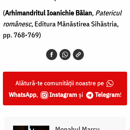
(
Arhimandritul Ioanichie Bălan
,
Patericul
românesc
, Editura Mănăstirea Sihăstria,
pp. 768-769)
Alătură-te comunității noastre pe
WhatsApp
,
Instagram
și
Telegram
!
Monahul Marcu