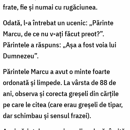
frate, fie şi numai cu rugăciunea.
Odată, l-a întrebat un ucenic: „Părinte
Marcu, de ce nu v-aţi făcut preot?”.
Părintele a răspuns: „Aşa a fost voia lui
Dumnezeu”.
Părintele Marcu a avut o minte foarte
ordonată şi limpede. La vârsta de 88 de
ani, observa şi corecta greşeli din cărţile
pe care le citea (care erau greşeli de tipar,
dar schimbau şi sensul frazei).