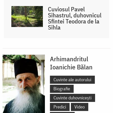
Cuviosul Pavel
Sihastrul, duhovnicul
Sfintei Teodora de la
Sihla
Arhimandritul
Ioanichie Bălan
Cuvinte ale autorului
Biografie
Cuvinte duhovnicești
Predici
Video