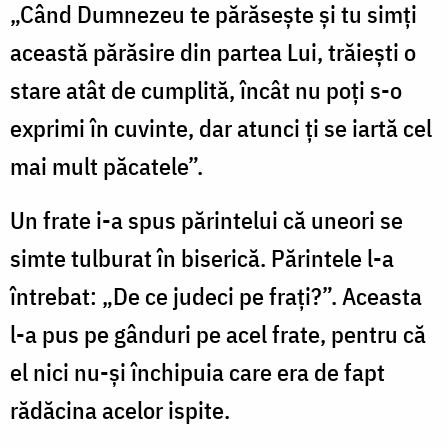
„Când Dumnezeu te părăseşte şi tu simţi
această părăsire din partea Lui, trăieşti o
stare atât de cumplită, încât nu poţi s-o
exprimi în cuvinte, dar atunci ţi se iartă cel
mai mult păcatele”.
Un frate i-a spus părintelui că uneori se
simte tulburat în biserică. Părintele l-a
întrebat: „De ce judeci pe fraţi?”. Aceasta
l-a pus pe gânduri pe acel frate, pentru că
el nici nu-şi închipuia care era de fapt
rădăcina acelor ispite.