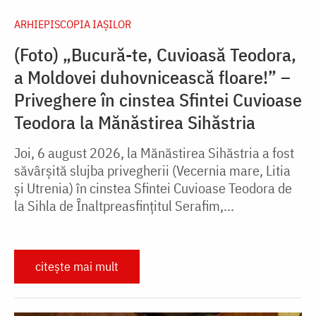
ARHIEPISCOPIA IAŞILOR
(Foto) „Bucură-te, Cuvioasă Teodora,
a Moldovei duhovnicească floare!” –
Priveghere în cinstea Sfintei Cuvioase
Teodora la Mănăstirea Sihăstria
Joi, 6 august 2026, la Mănăstirea Sihăstria a fost
săvârșită slujba privegherii (Vecernia mare, Litia
și Utrenia) în cinstea Sfintei Cuvioase Teodora de
la Sihla de Înaltpreasfințitul Serafim,...
citește mai mult