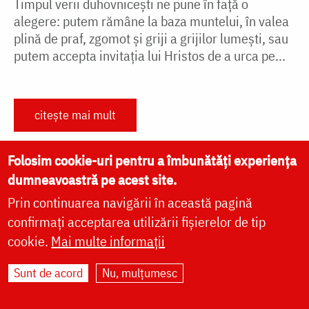
Timpul verii duhovnicești ne pune în față o
alegere: putem rămâne la baza muntelui, în valea
plină de praf, zgomot și griji a grijilor lumești, sau
putem accepta invitația lui Hristos de a urca pe...
citește mai mult
Folosim cookie-uri pentru a îmbunătăți experiența
dumneavoastră pe acest site.
Prin continuarea navigării în această pagină
Paginare
First page
« Prima pagină
Next page
Următoarea pagină
confirmați acceptarea utilizării fișierelor de tip
Last page
Ultima pagină »
cookie.
Mai multe informații
Sunt de acord
Nu, mulțumesc