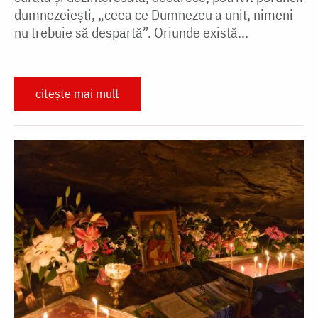
dumnezeiești, „ceea ce Dumnezeu a unit, nimeni
nu trebuie să despartă”. Oriunde există...
citește mai mult