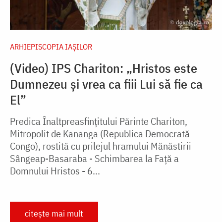
ARHIEPISCOPIA IAŞILOR
(Video) IPS Chariton: „Hristos este
Dumnezeu și vrea ca fiii Lui să fie ca
El”
Predica Înaltpreasfințitului Părinte Chariton,
Mitropolit de Kananga (Republica Democrată
Congo), rostită cu prilejul hramului Mănăstirii
Sângeap-Basaraba - Schimbarea la Față a
Domnului Hristos - 6...
citește mai mult