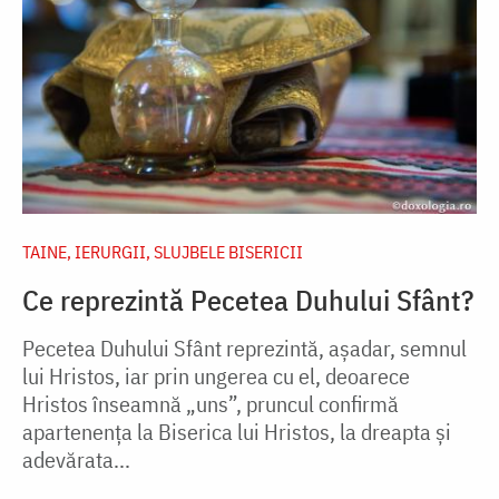
TAINE, IERURGII, SLUJBELE BISERICII
Ce reprezintă Pecetea Duhului Sfânt?
Pecetea Duhului Sfânt reprezintă, aşadar, semnul
lui Hristos, iar prin ungerea cu el, deoarece
Hristos înseamnă „uns”, pruncul confirmă
apartenenţa la Biserica lui Hristos, la dreapta şi
adevărata...