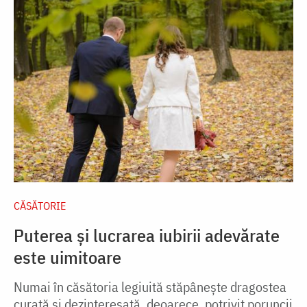
CĂSĂTORIE
Puterea și lucrarea iubirii adevărate
este uimitoare
Numai în căsătoria legiuită stăpânește dragostea
curată și dezinteresată, deoarece, potrivit poruncii