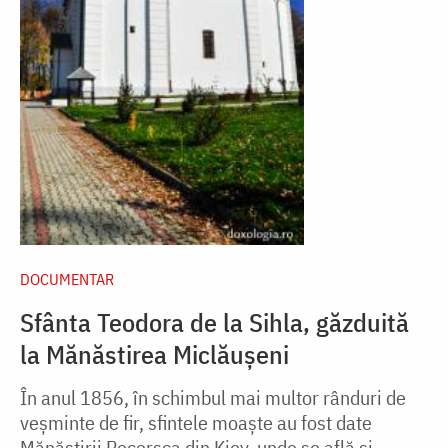
DOCUMENTAR
Sfânta Teodora de la Sihla, găzduită
la Mănăstirea Miclăușeni
În anul 1856, în schimbul mai multor rânduri de
veșminte de fir, sfintele moaște au fost date
Mănăstirii Pecersca din Kiev, unde se află și