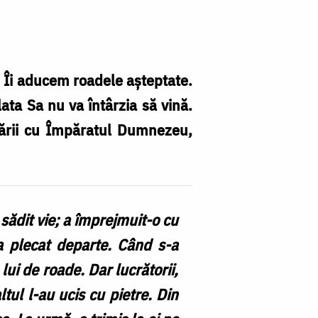
 Îi aducem roadele așteptate.
ata Sa nu va întârzia să vină.
nării cu Împăratul Dumnezeu,
sădit vie; a împrejmuit-o cu
 a plecat departe. Când s-a
 lui de roade. Dar lucrătorii,
tul l-au ucis cu pietre. Din