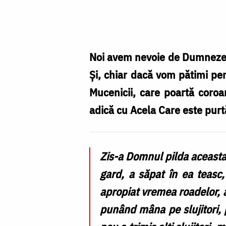
Foto:
Oana
Nechifor
Noi avem nevoie de Dumnezeu 
Și, chiar dacă vom pătimi pen
Mucenicii, care poartă coro
adică cu Acela Care este purt
Zis-a Domnul pilda aceasta:
gard, a săpat în ea teasc,
apropiat vremea roadelor, a t
punând mâna pe slujitori, p