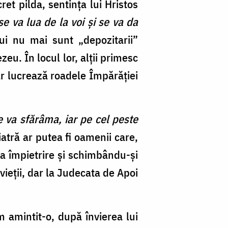
t pilda, sentința lui Hristos
 va lua de la voi şi se va da
i nu mai sunt „depozitarii”
eu. În locul lor, alții primesc
ar lucrează roadele Împărăției
 va sfărâma, iar pe cel peste
iatră ar putea fi oamenii care,
a împietrire și schimbându-și
vieții, dar la Judecata de Apoi
m amintit-o, după învierea lui