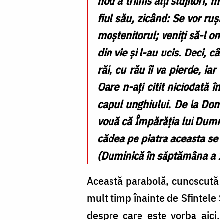
nou a trimis alţi slujitori, 
fiul său, zicând: Se vor ruş
moştenitorul; veniţi să-l 
din vie şi l-au ucis. Deci, 
răi, cu rău îi va pierde, ia
Oare n-aţi citit niciodată î
capul unghiului. De la Dom
vouă că Împărăţia lui Dumne
cădea pe piatra aceasta se 
(Duminică în săptămâna a 
Această parabolă, cunoscută c
mult timp înainte de Sfintele
despre care este vorba aici.