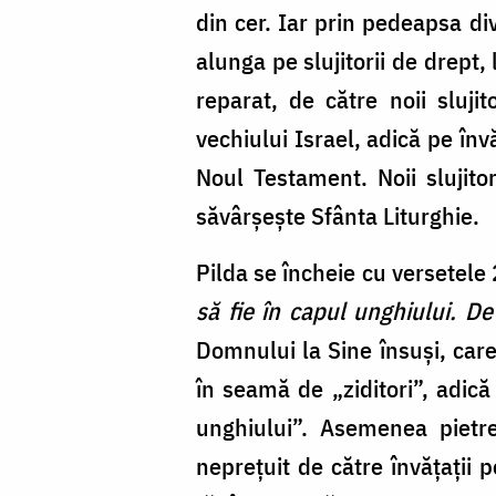
din cer. Iar prin pedeapsa di
alunga pe slujitorii de drept, 
reparat, de către noii slujit
vechiului Israel, adică pe înv
Noul Testament. Noii slujitor
săvârșește Sfânta Liturghie.
Pilda se încheie cu versetele
să fie în capul unghiului. D
Domnului la Sine însuși, care
în seamă de „ziditori”, adică
unghiului”. Asemenea pietrei
neprețuit de către învățații 