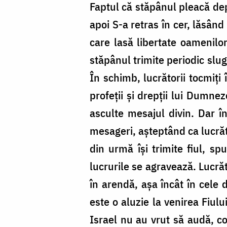
Faptul că stăpânul pleacă dep
apoi S-a retras în cer, lăsâ
care lasă libertate oamenilo
stăpânul trimite periodic slug
În schimb, lucrătorii tocmiți 
profeții și drepții lui Dumne
asculte mesajul divin. Dar î
mesageri, așteptând ca lucrăto
din urmă își trimite fiul, sp
lucrurile se agravează. Lucră
în arendă, așa încât în cele d
este o aluzie la venirea Fiul
Israel nu au vrut să audă, co