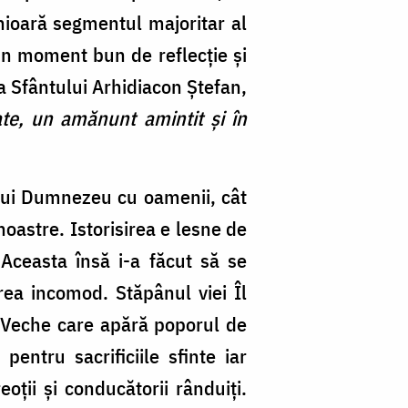
inioară segmentul majoritar al
a un moment bun de reflecție și
a Sfântului Arhidiacon Ștefan,
ate, un amănunt amintit și în
 lui Dumnezeu cu oamenii, cât
noastre. Istorisirea e lesne de
. Aceasta însă i-a făcut să se
rea incomod. Stăpânul viei Îl
a Veche care apără poporul de
pentru sacrificiile sfinte iar
oții și conducătorii rânduiți.