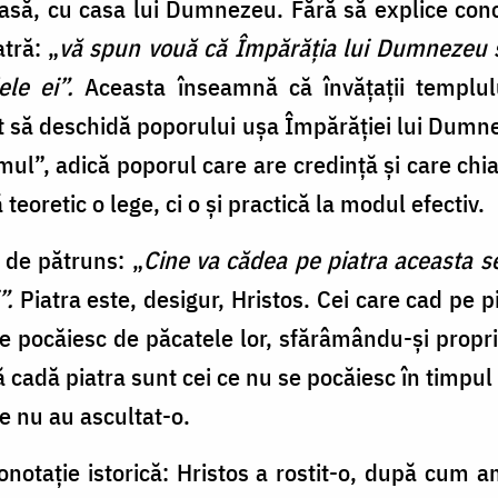
să, cu casa lui Dumnezeu. Fără să explice concre
atră: „
vă spun vouă că Împărăţia lui Dumnezeu se
le ei”.
Aceasta înseamnă că învățații templulu
t să deschidă poporului ușa Împărăției lui Dumnez
l”, adică poporul care are credință și care chi
 teoretic o lege, ci o și practică la modul efectiv.
 de pătruns: „
Cine va cădea pe piatra aceasta se
”.
Piatra este, desigur, Hristos. Cei care cad pe p
e pocăiesc de păcatele lor, sfărâmându-și propri
ă cadă piatra sunt cei ce nu se pocăiesc în timpul 
re nu au ascultat-o.
onotație istorică: Hristos a rostit-o, după cum a