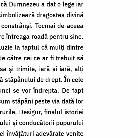
u că Dumnezeu a dat o lege iar
simbolizează dragostea divină
u constrânși. Tocmai de aceea
ere întreaga roadă pentru sine.
luzie la faptul că mulți dintre
 către cei ce ar fi trebuit să
i trimite, iară și iară, alți
lă stăpânului de drept. În cele
tunci se vor îndrepta. De fapt
cum stăpâni peste via dată lor
rile. Desigur, finalul istoriei
ului și conducătorii poporului
ei învățături adevărate venite