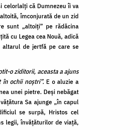
i celorlalți că Dumnezeu îi va
, altoită, îmconjurată de un zid
are sunt „altoiți” pe rădăcina
tățită cu Legea cea Nouă, adică
e altarul de jertfă pe care se
it-o ziditorii, aceasta a ajuns
 în ochii noştri”.
E o aluzie a
enea unei pietre. Deși nebăgat
învățătura Sa ajunge „în capul
ificiul se surpă, Hristos cel
legii, învățăturilor de viață,