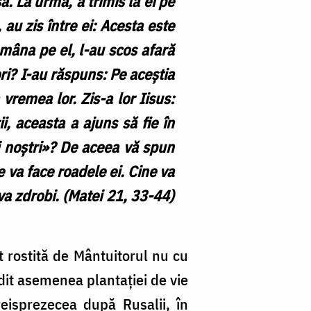
şa. La urmă, a trimis la ei pe
, au zis între ei: Acesta este
mâna pe el, l-au scos afară
ori? I-au răspuns: Pe aceștia
a vremea lor. Zis-a lor Iisus:
ii, aceasta a ajuns să fie în
i noştri»? De aceea vă spun
 va face roadele ei. Cine va
va zdrobi.
(Matei 21, 33-44)
t rostită de Mântuitorul nu cu
dit asemenea plantației de vie
reisprezecea după Rusalii, în