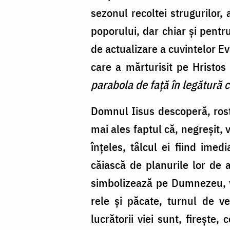
sezonul recoltei strugurilor,
poporului, dar chiar și pentru
de actualizare a cuvintelor E
care a mărturisit pe Hristo
parabola de față în legătură
Domnul Iisus descoperă, rost
mai ales faptul că, negreșit, 
înțeles, tâlcul ei fiind imed
căiască de planurile lor de 
simbolizează pe Dumnezeu, vi
rele și păcate, turnul de veg
lucrătorii viei sunt, firește