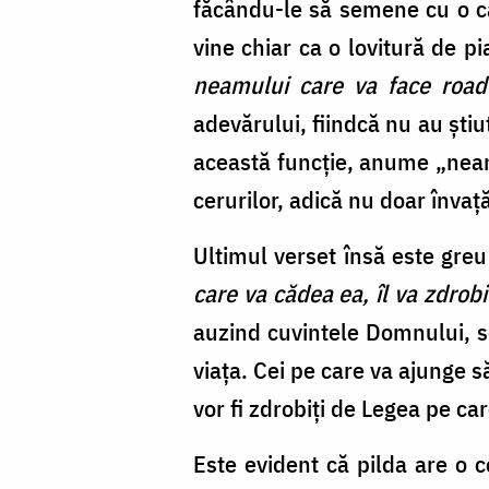
făcându-le să semene cu o ca
vine chiar ca o lovitură de pi
neamului care va face roade
adevărului, fiindcă nu au știu
această funcție, anume „neamu
cerurilor, adică nu doar învață
Ultimul verset însă este greu
care va cădea ea, îl va zdrobi
auzind cuvintele Domnului, s
viața. Cei pe care va ajunge s
vor fi zdrobiți de Legea pe ca
Este evident că pilda are o c