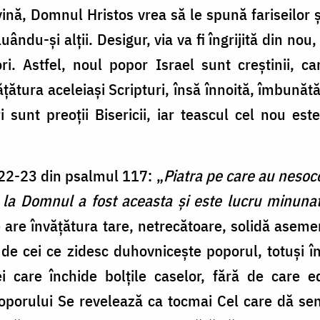
vină, Domnul Hristos vrea să le spună fariseilor ș
luându-și alții. Desigur, via va fi îngrijită din nou
ori. Astfel, noul popor Israel sunt creștinii, c
ățătura aceleiași Scripturi, însă înnoită, îmbună
i sunt preoții Bisericii, iar teascul cel nou est
 22-23 din psalmul 117: „
Piatra pe care au nesocot
e la Domnul a fost aceasta şi este lucru minunat
 are învățătura tare, netrecătoare, solidă asem
 de cei ce zidesc duhovnicește poporul, totuși 
 care închide bolțile caselor, fără de care ed
poporului Se revelează ca tocmai Cel care dă sens 