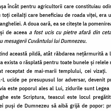
 așa încât pentru agricultorii care constituiau od
 toți ceilalți care beneficiau de roada viței, er
vangheliei. A doua oară, ea se citește la pomenire
s și de aceea
a fost ucis cu pietre afară din cet
 cu mesagerii Cuvântului lui Dumnezeu.
ind această pildă, atât răbdarea nețărmurită a
va exista o răsplată pentru toate bunele și relele 
iat receptat de mai-marii templului, cei vizați
a-L ucide pe presupusul lor adversar, devenit p
a este poporul ales al Lui, zidurile sunt Lege
he este Scriptura, teascul este locul pregătit 
, cei puși de Dumnezeu să aibă grijă de popor: pre