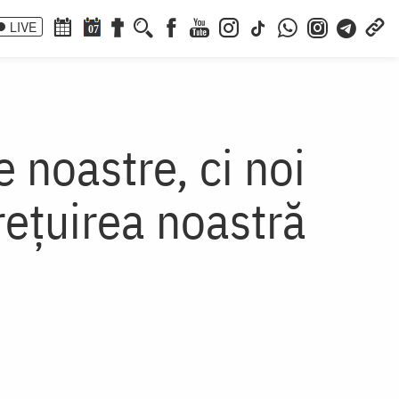
LIVE
07
 noastre, ci noi
rețuirea noastră