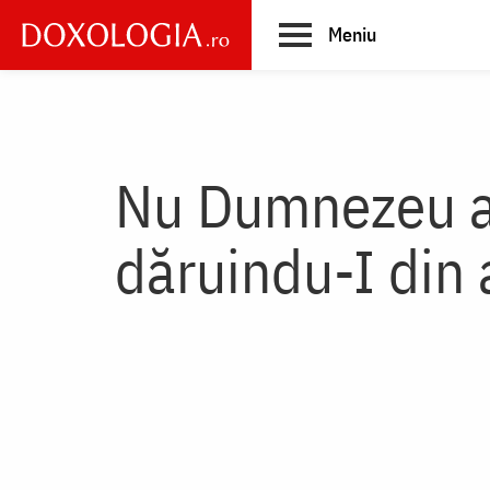
Skip
Meniu
to
main
Main
content
navigation
Nu Dumnezeu are
dăruindu-I din 