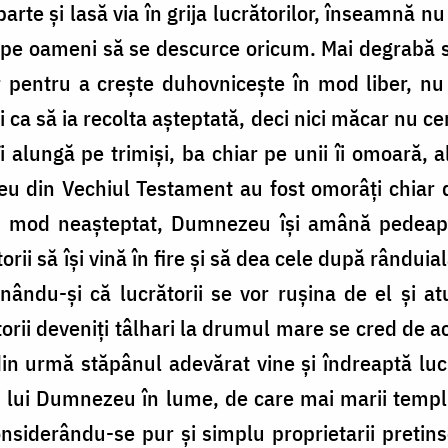
arte și lasă via în grija lucrătorilor, înseamnă n
nd pe oameni să se descurce oricum. Mai degrabă 
r pentru a crește duhovnicește în mod liber, n
i ca să ia recolta așteptată, deci nici măcar nu c
îi alungă pe trimiși, ba chiar pe unii îi omoară, a
zeu din Vechiul Testament au fost omorâți chiar de
n mod neașteptat, Dumnezeu își amână pedeapsa ș
rii să își vină în fire și să dea cele după rânduia
unându-și că lucrătorii se vor rușina de el și a
torii deveniți tâlhari la drumul mare se cred de a
in urmă stăpânul adevărat vine și îndreaptă lucru
ui lui Dumnezeu în lume, de care mai marii templ
nsiderându-se pur și simplu proprietarii pretins