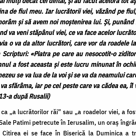
mai mulţi decât cei dintâi, şi au făcut acelora tot a
ina de fiul meu. Iar lucrătorii viei, văzând pe fiul
omorâm şi să avem noi moştenirea lui. Şi, punând 
când va veni stăpânul viei, ce va face acelor lucrăt
r via o va da altor lucrători, care vor da roadele l
n Scripturi: «Piatra pe care au nesocotit-o ziditor
nul a fost aceasta şi este lucru minunat în ochi
zeu se va lua de la voi şi se va da neamului care
va sfărâma, iar pe cel peste care va cădea ea, îl 
13-a după Rusalii)
a „a lucrătorilor răi” sau „a roadelor viei, a fos
 Sale Patimi petrecute în Ierusalim, un oraș îngră
 Citirea ei se face în Biserică la Duminica a t