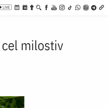
LIVE
06
cel milostiv