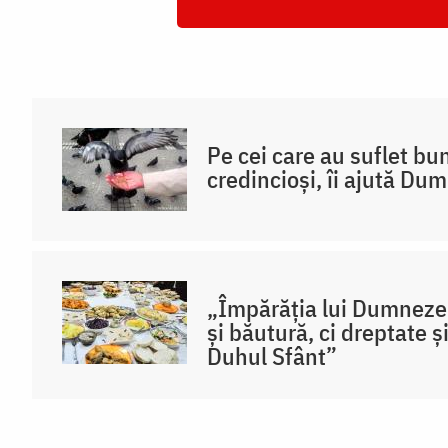
Pe cei care au suflet bu
credincioși, îi ajută D
„Împărăția lui Dumneze
și băutură, ci dreptate ș
Duhul Sfânt”