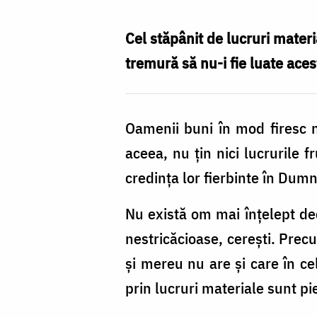
om
mai
Cel stăpânit de lucruri materi
înțelept
tremură să nu-i fie luate acest
decât
cel
Oamenii buni în mod firesc nu
milostiv
aceea, nu ţin nici lucrurile 
/
credinţa lor fierbinte în Dum
Foto:
Oana
Nu există om mai înţelept dec
Nechifor
nestricăcioase, cereşti. Pre
şi mereu nu are şi care în ce
prin lucruri materiale sunt pie