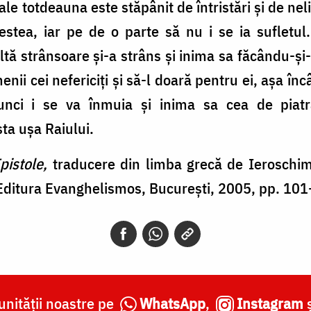
ale totdeauna este stăpânit de întristări şi de nel
stea, iar pe de o parte să nu i se ia sufletul. 
ă strânsoare şi-a strâns şi inima sa făcându-şi-
nii cei nefericiţi şi să-l doară pentru ei, aşa încâ
tunci i se va înmuia şi inima sa cea de pia
ta uşa Raiului.
pistole,
traducere din limba grecă de Ieroschi
Editura Evanghelismos, Bucureşti, 2005, pp. 101
nității noastre pe
WhatsApp
,
Instagram