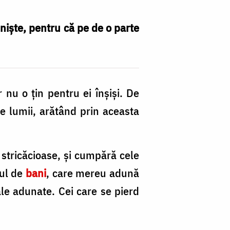
inişte, pentru că pe de o parte
 nu o ţin pentru ei înşişi. De
le lumii, arătând prin aceasta
 stricăcioase, şi cumpără cele
mul de
bani
, care mereu adună
ale adunate. Cei care se pierd