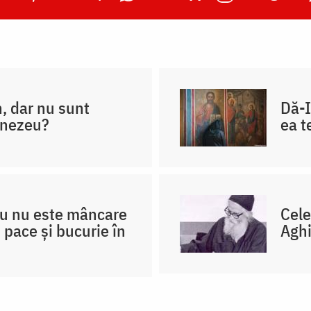
n, dar nu sunt
Dă-I
umnezeu?
ea t
u nu este mâncare
Cele
i pace și bucurie în
Aghi