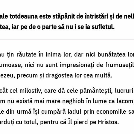
ale totdeauna este stăpânit de întristări şi de nel
ea, iar pe de o parte să nu i se ia sufletul.
 ţin răutate în inima lor, dar nici bunătatea lor
frumoase, nici nu sunt impresionaţi de frumuseţi
nezeu, precum şi dragostea lor cea multă.
ât cel milostiv, care dă cele pământeşti, lucruri
cum nu există mai mare neghiob în lume ca laco
le din urmă îşi cumpără iadul prin economiile s
rduţi cu totul, pentru că Îl pierd pe Hristos.