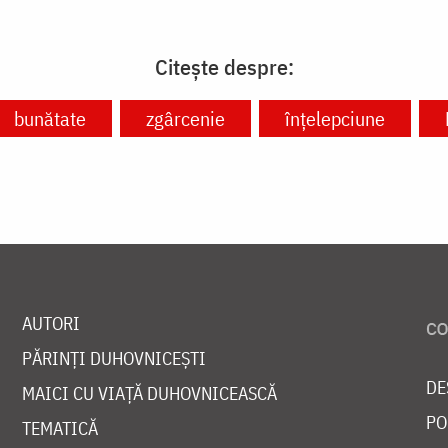
Citește despre:
bunătate
zgârcenie
înțelepciune
AUTORI
PĂRINȚI DUHOVNICEȘTI
DE
MAICI CU VIAȚĂ DUHOVNICEASCĂ
PO
TEMATICĂ