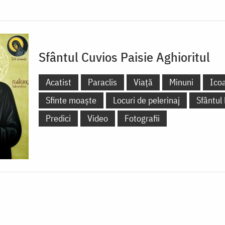
Sfântul Cuvios Paisie Aghioritul
Acatist
Paraclis
Viață
Minuni
Ico
Sfinte moaște
Locuri de pelerinaj
Sfântul
Predici
Video
Fotografii