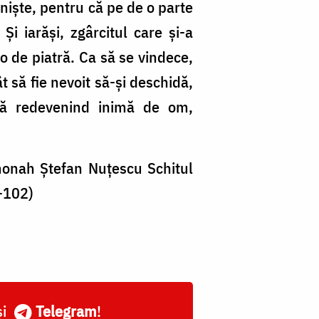
inişte, pentru că pe de o parte
Şi iarăşi, zgârcitul care şi-a
o de piatră. Ca să se vindece,
t să fie nevoit să-şi deschidă,
tră redevenind inimă de om,
monah Ştefan Nuţescu Schitul
-102)
și
Telegram
!