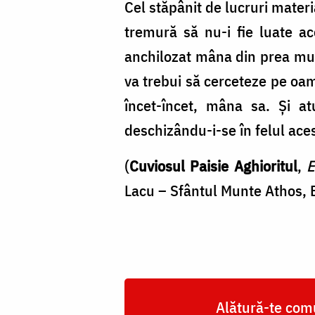
Cel stăpânit de lucruri materi
tremură să nu-i fie luate ace
anchilozat mâna din prea mult
va trebui să cerceteze pe oame
încet-încet, mâna sa. Şi a
deschizându-i-se în felul aces
(
Cuviosul Paisie Aghioritul
,
E
Lacu – Sfântul Munte Athos, 
Alătură-te comu