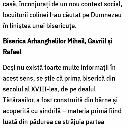
casă, înconjurați de un nou context social,
locuitorii colinei l-au căutat pe Dumnezeu
în liniştea unei bisericuţe.
Biserica Arhanghelilor Mihail, Gavriil şi
Rafael
Deşi nu există foarte multe informaţii în
acest sens, se știe că prima biserică din
secolul al XVIII-lea, de pe dealul
Tătăraşilor, a fost construită din bârne şi
acoperită cu şindrilă – materia primă fiind
luată din pădurea ce străjuia partea