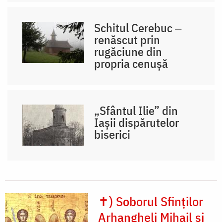
Schitul Cerebuc ‒
renăscut prin
rugăciune din
propria cenușă
„Sfântul Ilie” din
Iașii dispărutelor
biserici
✝) Soborul Sfinților
Arhangheli Mihail și