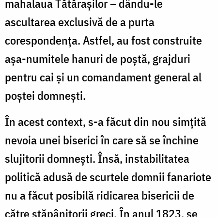
mahalaua Tătăraşilor – dându-le
ascultarea exclusivă de a purta
corespondenţa. Astfel, au fost construite
aşa-numitele hanuri de poştă, grajduri
pentru cai şi un comandament general al
poştei domneşti.
În acest context, s-a făcut din nou simţită
nevoia unei biserici în care să se închine
slujitorii domneşti. Însă, instabilitatea
politică adusă de scurtele domnii fanariote
nu a făcut posibilă ridicarea bisericii de
către stăpânitorii greci. În anul 1823, se