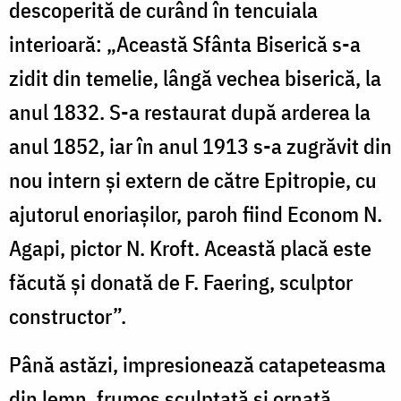
descoperită de curând în tencuiala
interioară: „Această Sfânta Biserică s-a
zidit din temelie, lângă vechea biserică, la
anul 1832. S-a restaurat după arderea la
anul 1852, iar în anul 1913 s-a zugrăvit din
nou intern şi extern de către Epitropie, cu
ajutorul enoriaşilor, paroh fiind Econom N.
Agapi, pictor N. Kroft. Această placă este
făcută şi donată de F. Faering, sculptor
constructor”.
Până astăzi, impresionează catapeteasma
din lemn, frumos sculptată şi ornată.