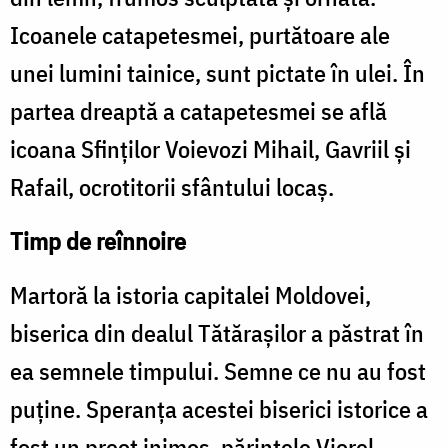
Icoanele catapetesmei, purtătoare ale
unei lumini tainice, sunt pictate în ulei. În
partea dreaptă a catapetesmei se află
icoana Sfinţilor Voievozi Mihail, Gavriil şi
Rafail, ocrotitorii sfântului locaş.
Timp de reînnoire
Martoră la istoria capitalei Moldovei,
biserica din dealul Tătărașilor a păstrat în
ea semnele timpului. Semne ce nu au fost
puține. Speranța acestei biserici istorice a
fost un preot inimos, părintele Viorel