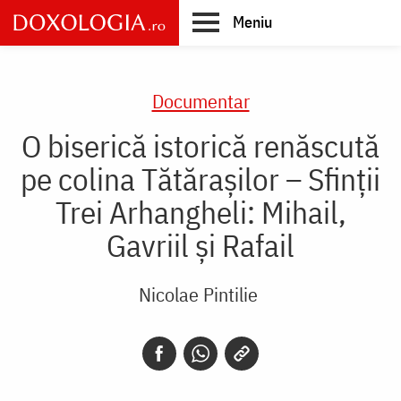
Skip
Meniu
to
main
Main
content
navigation
Documentar
O biserică istorică renăscută
pe colina Tătărașilor – Sfinții
Trei Arhangheli: Mihail,
Gavriil și Rafail
Nicolae Pintilie