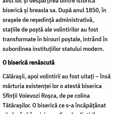
avut loc şi despărţirea dintre istorica
biserică şi breasla sa. După anul 1850, în
oraşele de reşedinţă administrativă,
staţiile de poştă ale volintirilor au fost
transformate în birouri poştale, intrând în
subordinea instituţiilor statului modern.
O biserică renăscută
Călăraşii, apoi volintirii au fost uitaţi – însă
mărturia existenţei lor o atestă biserica
Sfinţii Voievozi Roşca, de pe colina
Tătăraşilor. O biserică ce s-a încăpățânat