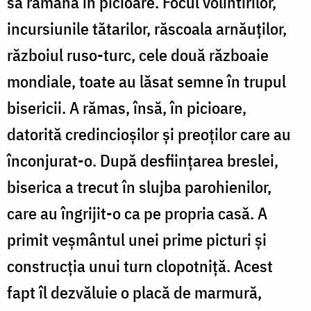
să rămână în picioare. Focul volintirilor,
incursiunile tătarilor, răscoala arnăuţilor,
războiul ruso-turc, cele două războaie
mondiale, toate au lăsat semne în trupul
bisericii. A rămas, însă, în picioare,
datorită credincioșilor şi preoţilor care au
înconjurat-o. După desfiinţarea breslei,
biserica a trecut în slujba parohienilor,
care au îngrijit-o ca pe propria casă. A
primit veşmântul unei prime picturi şi
construcţia unui turn clopotniţă. Acest
fapt îl dezvăluie o placă de marmură,