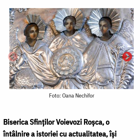
Foto:
Foto: Oana Nechifor
Oana
Nechifor
Biserica Sfinților Voievozi Roșca, o
întâlnire a istoriei cu actualitatea, își
F