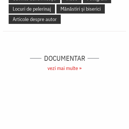
Mănăstiri și biserici
Ortodoxia în lume
Articole despre autor
Ieromonahul Adrian
Făgețeanu
Cuvinte ale autorului
Biografie
Cuvinte duhovnicești
Video
Fotografii
Locuri de pelerinaj