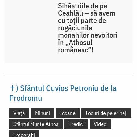
Sihăstriile de pe
Ceahlău ‒ să avem
cu toții parte de
rugăciunile
monahilor nevoitori
în „Athosul
românesc”!
✝) Sfântul Cuvios
Petroniu de la
Prodromu
Viață
Minuni
Icoane
Locuri de pelerinaj