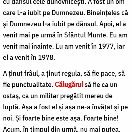
cu dânsul cele duhovniceşti. A fost un om
care L-a iubit pe Dumnezeu. Bineinţeles că
şi Dumnezeu l-a iubit pe dânsul. Apoi, el a
venit mai pe urmă în Sfântul Munte. Eu am
venit mai înainte. Eu am venit în 1977, iar
el a venit în 1978.
A ţinut frâul, a ținut regula, să fie pace, să
fie punctualitate.
Călugărul
să fie ca un
ostaş, ca un militar pregătit mereu de
luptă. Aşa a fost el şi aşa ne-a învăţat şi pe
noi. Şi foarte bine este aşa. Foarte bine!
Acum, în timpul din urmă, nu mai putea.