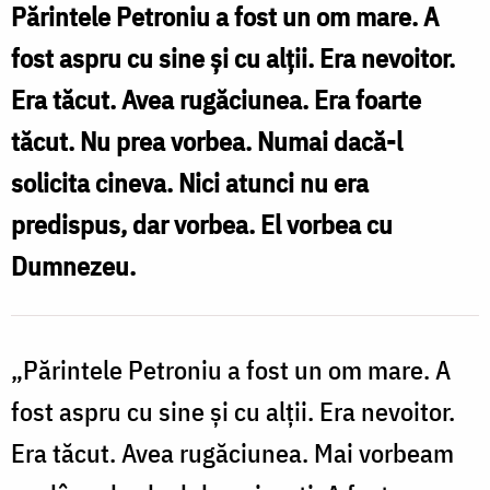
la
Părintele Petroniu a fost un om mare. A
Prodromu
fost aspru cu sine şi cu alţii. Era nevoitor.
‒
Era tăcut. Avea rugăciunea. Era foarte
călugărul
tăcut. Nu prea vorbea. Numai dacă-l
care
solicita cineva. Nici atunci nu era
a
predispus, dar vorbea. El vorbea cu
îmbinat
Dumnezeu.
perfect
dragostea
cu
„Părintele Petroniu a fost un om mare. A
asceza
fost aspru cu sine şi cu alţii. Era nevoitor.
Era tăcut. Avea rugăciunea. Mai vorbeam