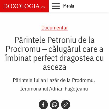
Skip
Meniu
to
main
Main
content
navigation
Documentar
Părintele Petroniu de la
Prodromu ‒ călugărul care a
îmbinat perfect dragostea cu
asceza
Părintele Iulian Lazăr de la Prodromu
Ieromonahul Adrian Făgețeanu