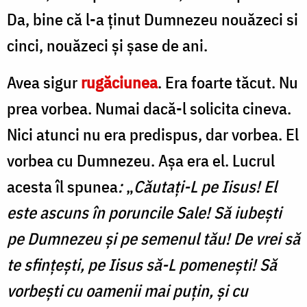
Da, bine că l-a ținut Dumnezeu nouăzeci si
cinci, nouăzeci și şase de ani.
Avea sigur
rugăciunea
. Era foarte tăcut. Nu
prea vorbea. Numai dacă-l solicita cineva.
Nici atunci nu era predispus, dar vorbea. El
vorbea cu Dumnezeu. Aşa era el. Lucrul
acesta îl spunea
:
„
Căutați-L pe Iisus! El
este ascuns în poruncile Sale! Să iubeşti
pe Dumnezeu şi pe semenul tău! De vrei să
te sfinţeşti, pe Iisus să-L pomeneşti! Să
vorbeşti cu oamenii mai puţin, şi cu