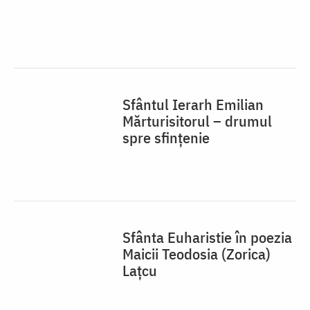
Sfinții 10 Mucenici Mărturisitori pentru
icoana lui Hristos – drumul spre sfințenie
Sfântul Apostol Matia –
drumul spre sfințenie