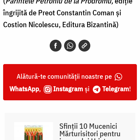
(
Părintele Petroniu de la Prodromu,
ediție
îngrijită de Preot Constantin Coman și
Costion Nicolescu, Editura Bizantină)
Alătură-te comunității noastre pe
WhatsApp
,
Instagram
și
Telegram
!
Sfinții 10 Mucenici
Mărturisitori pentru