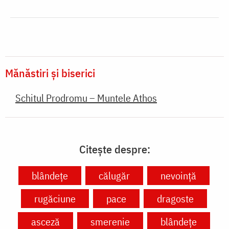
Sfântul Ierarh Emilian
Mărturisitorul – drumul
spre sfințenie
Sfânta Euharistie în poezia
Maicii Teodosia (Zorica)
Lațcu