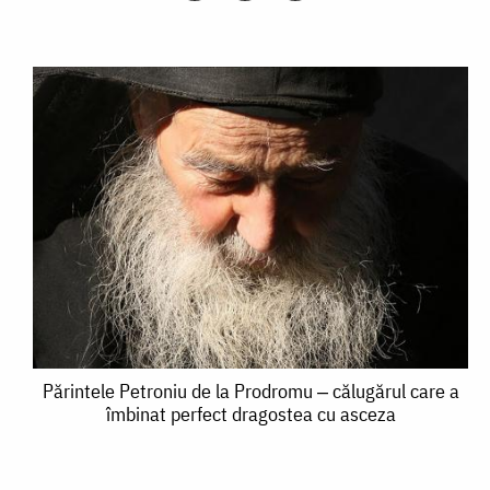
Părintele
Părintele Petroniu de la Prodromu ‒ călugărul care a
îmbinat perfect dragostea cu asceza
Petroniu
de