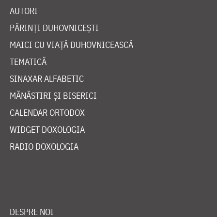
VIAȚA BISERICII
CUVINTE DUHOVNICEȘTI
FAMILIE
LITURGICĂ
BIBLIOTECĂ
ÎNTREABĂ PREOTUL
MEDIA
ȘTIRI
HRAMUL SFINTEI CUVIOASE PARASCHEVA
AUTORI