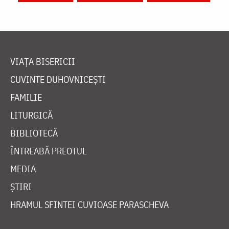
Mănăstiri și biserici
Schitul Prodromu – Muntele Athos
Citește despre:
blândețe
călugăr
nevoință
rugăciune
pace
dragoste
asceză
smerenie
blândețe