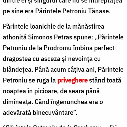
dintre ei şi singurul care nu se îndreptăţea
pe sine era Părintele Petroniu Tănase.
Părintele loanichie de la mănăstirea
athonită Simonos Petras spune: „Părintele
Petroniu de la Prodromu îmbina per­fect
dragostea cu asceza şi nevoinţa cu
blândeţea. Până acum câţiva ani, Părintele
Petroniu se ruga la
priveghere
stând toată
noaptea în picioare, de seara până
dimineaţa. Când îngenun­chea era o
adevărată binecuvântare”.