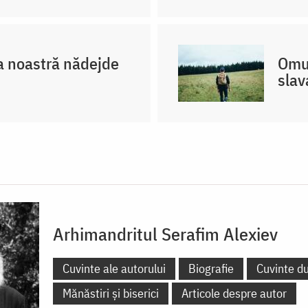
 noastră nădejde
Omul
slav
Arhimandritul Serafim Alexiev
Cuvinte ale autorului
Biografie
Cuvinte d
Mănăstiri și biserici
Articole despre autor