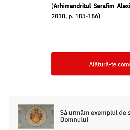
(
Arhimandritul Serafim Alex
2010, p. 185-186)
Alătură-te comu
Să urmăm exemplul de s
Domnului