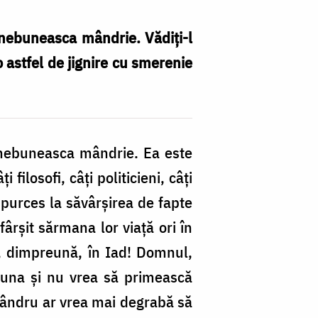
nebuneasca mândrie. Vădiți-l
o astfel de jignire cu smerenie
n nebuneasca mândrie. Ea este
filosofi, câți politicieni, câți
u purces la săvârșirea de fapte
ârșit sărmana lor viață ori în
oți, dimpreună, în Iad! Domnul,
eauna și nu vrea să primească
l mândru ar vrea mai degrabă să