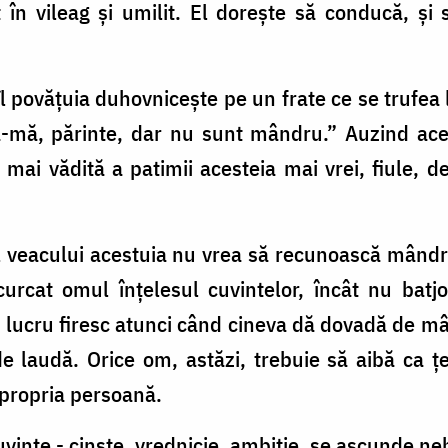
t în vileag și umilit. El dorește să conducă, și 
l povățuia duhovnicește pe un frate ce se trufea 
tă-mă, părinte, dar nu sunt mândru.” Auzind ace
mai vădită a patimii acesteia mai vrei, fiule, d
veacului acestuia nu vrea să recunoască mândria 
curcat omul înțelesul cuvintelor, încât nu batj
n lucru firesc atunci când cineva dă dovadă de 
de laudă. Orice om, astăzi, trebuie să aibă ca ț
 propria persoană.
uvinte - cinste, vrednicie, ambiție, se ascunde n