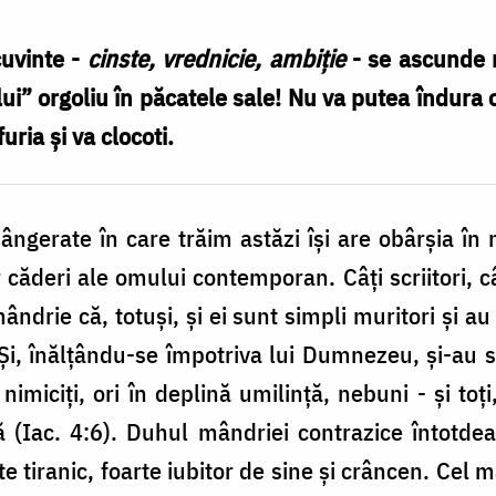
cuvinte -
cinste, vrednicie, ambiție
- se ascunde 
ui” orgoliu în păcatele sale! Nu va putea îndura 
uria și va clocoti.
sângerate în care trăim astăzi își are obârșia î
căderi ale omului contemporan. Câți scriitori, câți 
 mândrie că, totuși, și ei sunt simpli muritori și a
 Și, înălțându-se împotriva lui Dumnezeu, și-au sf
l nimiciți, ori în deplină umilință, nebuni - și t
ă (Iac. 4:6). Duhul mândriei contrazice întotd
te tiranic, foarte iubitor de sine și crâncen. Ce