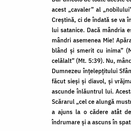
acest „cavaler” al „nobilului
Creștină, ci de îndată se va î
lui satanice. Dacă mândria es
mândri asemenea Mie! Apărați
blând și smerit cu inima” (M
celălalt” (Mt. 5:39). Nu, mând
Dumnezeu înțelepțitului Sfânt
făcut sieși și diavol, și vră
ascunde înlăuntrul lui. Aces
Scărarul „cel ce alungă must
a ajuns la o cădere atât de
îndrumare și a ascuns în spate