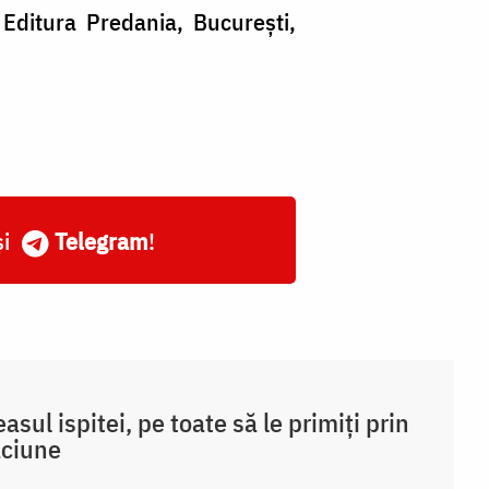
 Editura Predania, București,
și
Telegram
!
easul ispitei, pe toate să le primiți prin
ăciune