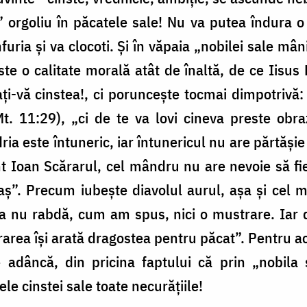
” orgoliu în păcatele sale! Nu va putea îndura o
nfuria și va clocoti. Și în văpaia „nobilei sale mân
te o calitate morală atât de înaltă, de ce Iisus H
-vă cinstea!, ci poruncește tocmai dimpotrivă: 
t. 11:29), „ci de te va lovi cineva preste obraz
ria este întuneric, iar întunericul nu are părtăș
 Ioan Scărarul, cel mândru nu are nevoie să fie i
jmaș”. Precum iubește diavolul aurul, așa și cel
ta nu rabdă, cum am spus, nici o mustrare. Iar 
rarea își arată dragostea pentru păcat”. Pentru 
 adâncă, din pricina faptului că prin „nobila
le cinstei sale toate necurățiile!