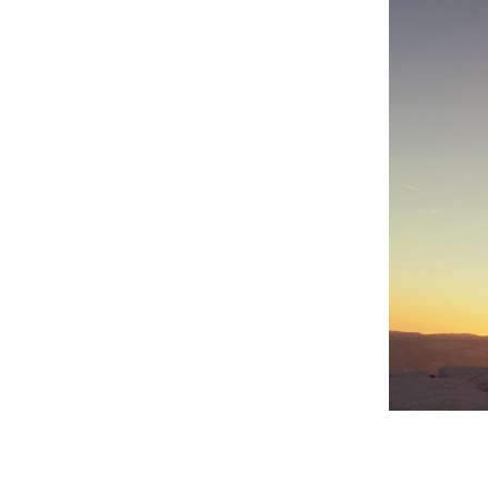
Patima
mândriei