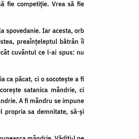
să fie competiție. Vrea să fie
la spovedanie. Iar acesta, orb
stea, preaînțeleptul bătrân îi
ecât cuvântul ce l-ai spus: nu
ca păcat, ci o socotește a fi
ocorește satanica mândrie, ci
mândrie. A fi mândru se impune
el propria sa demnitate, să-și
ebuneasca mândrie. Vădiți-l pe