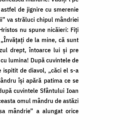
 astfel de jignire cu smerenie
ii” va străluci chipul mândriei
ristos nu spune nicăieri: Fiți
„Învățați de la mine, că sunt
ul drept, întoarce lui și pre
ie cu lumina! După cuvintele de
spitit de diavol, „căci el s-a
 mândru își apără patima ce se
după cuvintele Sfântului Ioan
aceasta omul mândru de astăzi
 sa mândrie” a alungat orice