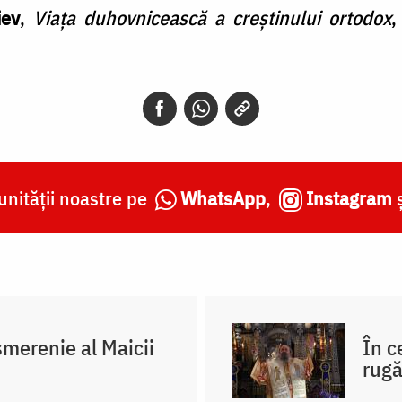
iev
,
Viața duhovnicească a creștinului ortodox
,
nității noastre pe
WhatsApp
,
Instagram
merenie al Maicii
În c
rug