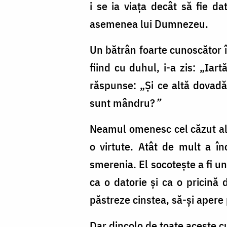
i se ia viața decât să fie da
asemenea lui Dumnezeu.
Un bătrân foarte cunoscător î
fiind cu duhul, i-a zis: „Iar
răspunse: „Și ce altă dovadă 
sunt mândru?
”
Neamul omenesc cel căzut al 
o virtute. Atât de mult a în
smerenia. El socotește a fi u
ca o datorie și ca o pricină 
păstreze cinstea, să-și apere
Dar dincolo de toate aceste c