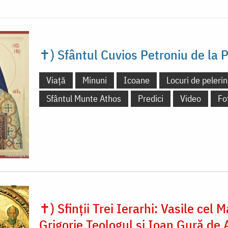
✝) Sfântul Cuvios Petroniu de la
Viață
Minuni
Icoane
Locuri de pelerin
Sfântul Munte Athos
Predici
Video
Fo
✝) Sfinții Trei Ierarhi: Vasile cel M
Grigorie Teologul și Ioan Gură de 