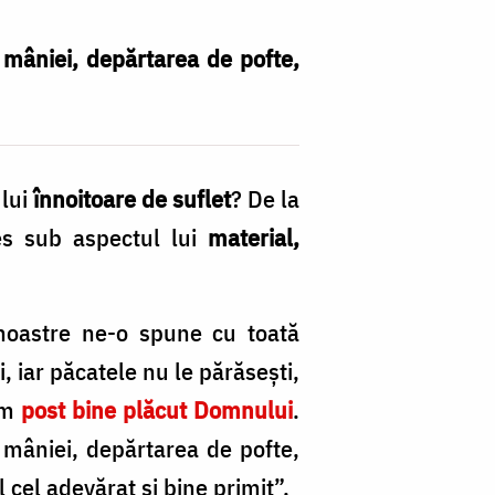
a mâniei, depărtarea de pofte,
lui
înnoitoare de suflet
? De la
es sub aspectul lui
material,
i noastre ne-o spune cu toată
 iar păcatele nu le pără­sești,
tim
post bine plăcut Domnului
.
a mâniei, depărtarea de pofte,
 cel adevărat și bine primit”.