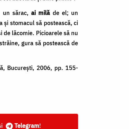
 un sărac,
ai milă
de el; un
a și stomacul să postească, ci
și de lăcomie. Picioarele să nu
 străine, gura să postească de
nă, București, 2006, pp. 155-
și
Telegram
!