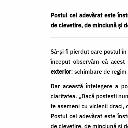
mi-
o
Postul cel adevărat este înst
prin
de clevetire, de minciună și 
fapte!
Să-și fi pierdut oare postul 
început observăm că acest 
exterior
: schimbare de regim 
Dar această înțelegere a pos
claritatea. „Dacă postești num
te asemeni cu viclenii draci,
Postul cel adevărat este înst
de clevetire, de minciună și d