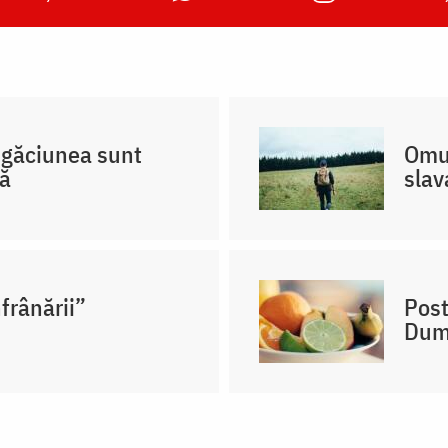
rugăciunea sunt
Omul
că
slav
frânării”
Post
Dum