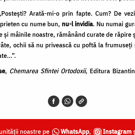
„Postești? Arată-mi-o prin fapte. Cum? De vezi
 prieten cu nume bun,
nu-l invidia
. Nu numai gur
rele și mâinile noastre, rămânând curate de răpire 
râte, ochii să nu privească cu poftă la frumuseți
te...”.
se
,
Chemarea Sfintei Ortodoxii
, Editura Bizanti
nității noastre pe
WhatsApp
,
Instagram