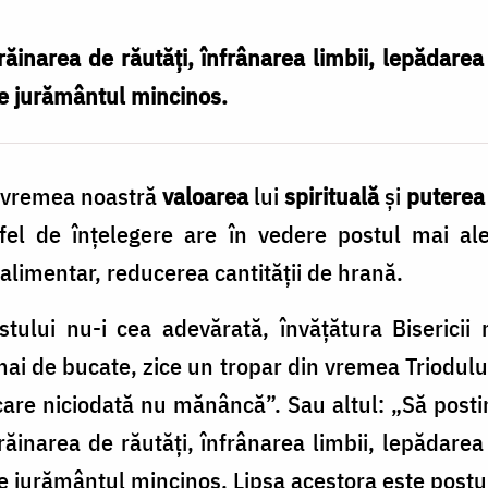
răinarea de răutăți, înfrânarea limbii, lepădare
de jurământul mincinos.
în vremea noastră
valoarea
lui
spirituală
și
puterea
fel de înțelegere are în vedere postul mai al
alimentar, reducerea cantității de hrană.
tului nu-i cea adevă­rată, învățătura Biserici
ai de bucate, zice un tropar din vremea Triodului,
 care niciodată nu mănâncă”. Sau altul: „Să pos
răinarea de răutăți, înfrânarea limbii, lepădare
e jurământul mincinos. Lipsa acestora este postul