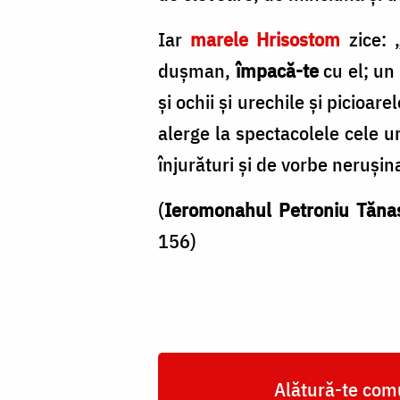
Iar
marele Hrisostom
zice: 
dușman,
împacă-te
cu el; un
și ochii și urechile și picioa
alerge la spectacolele cele u
înjurături și de vorbe nerușina
(
Ieromonahul Petroniu Tăna
156)
Alătură-te comu