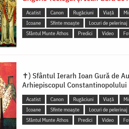
Acatist
Canon
Rugăciuni
Viață
Mi
Icoane
Sfinte moaște
Locuri de pelerinaj
Sfântul Munte Athos
Predici
Video
Fo
✝) Sfântul Ierarh Ioan Gură de Au
Arhiepiscopul Constantinopolului
Acatist
Canon
Rugăciuni
Viață
Mi
Icoane
Sfinte moaște
Locuri de pelerinaj
Sfântul Munte Athos
Predici
Video
Fo