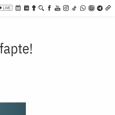
LIVE
06
fapte!