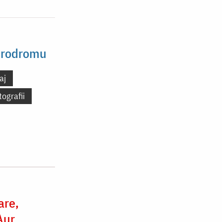
 Prodromu
aj
tografii
are,
Aur