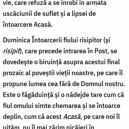
vie, care refuză a se înrobi în armata
uscăciunii de suflet și a lipsei de
întoarcere Acasă.
Duminica Întoarcerii fiului risipitor (și
risipit
), care precede intrarea în Post, se
dovedește o biruință asupra acestui final
prozaic al poveștii vieții noastre, pe care îl
propune lumea cea fără de Domnul nostru.
Este o făgăduință și o nădejde tare cum că
fiul omului simte chemarea și se întoarce
deplin, cum că acest
Acasă
, pe care noi îl
uităm, nu îl mai zărim nicăieri în