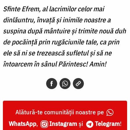
Sfinte Efrem, al lacrimilor celor mai
dinlăuntru, învață și inimile noastre a
suspina după mântuire și trimite nouă duh
de pocăință prin rugăciunile tale, ca prin
ele să ni se trezească sufletul și să ne
întoarcem în sânul Părintesc! Amin!
Alătură-te comunității noastre pe
WhatsApp
,
Instagram
și
Telegram
!