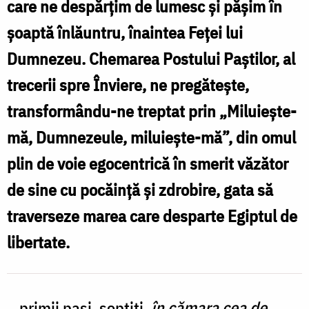
care ne despărțim de lumesc și pășim în
unde
șoaptă înlăuntru, înaintea Feței lui
ne
Dumnezeu. Chemarea Postului Paștilor, al
întâlnim
trecerii spre Înviere, ne pregătește,
cu
transformându-ne treptat prin „Miluiește-
Domnul
mă, Dumnezeule, miluiește-mă”, din omul
/
plin de voie egocentrică în smerit văzător
Foto:
de sine cu pocăință și zdrobire, gata să
Oana
traverseze marea care desparte Egiptul de
Nechifor
libertate.
...primii pași, șoptiți,
în cămara cea de