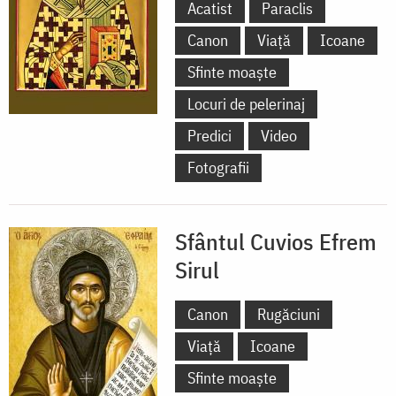
Acatist
Paraclis
Canon
Viață
Icoane
Sfinte moaște
Locuri de pelerinaj
Predici
Video
Fotografii
Sfântul Cuvios Efrem
Sirul
Canon
Rugăciuni
Viață
Icoane
Sfinte moaște