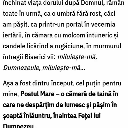
închinat viața dorului după Domnul, rămân
toate în urmă, ca o umbră fără rost, căci
am pășit, ca printr-un portal în vecernia
iertării, în cămara cu molcom întuneric și
candele licărind a rugăciune, în murmurul
întregii Biserici vii:
miluiește-mă,
Dumnezeule, miluiește-mă...
Așa a fost dintru început, cel puțin pentru
mine,
Postul Mare – o cămară de taină în
care ne despărțim de lumesc și pășim în
șoaptă înlăuntru, înaintea Feței lui
Dumnezeu.