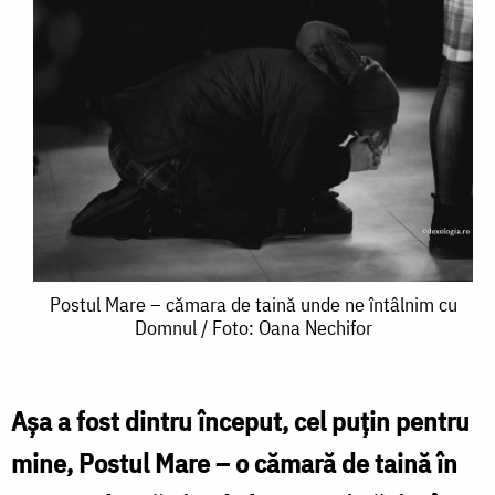
Postul
Postul Mare – cămara de taină unde ne întâlnim cu
Domnul / Foto: Oana Nechifor
Mare
–
cămara
Așa a fost dintru început, cel puțin pentru
de
mine, Postul Mare – o cămară de taină în
taină