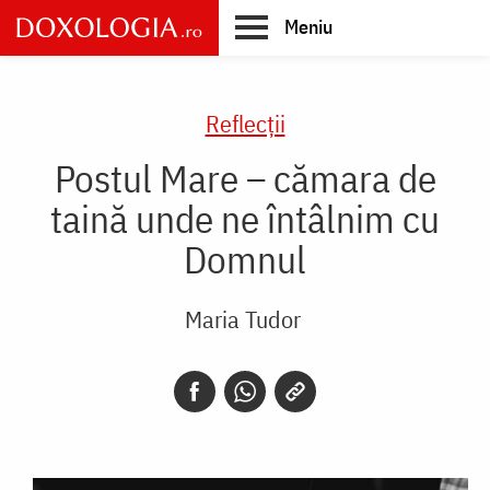
Skip
Meniu
to
main
Main
content
navigation
Reflecții
Postul Mare – cămara de
taină unde ne întâlnim cu
Domnul
Maria Tudor