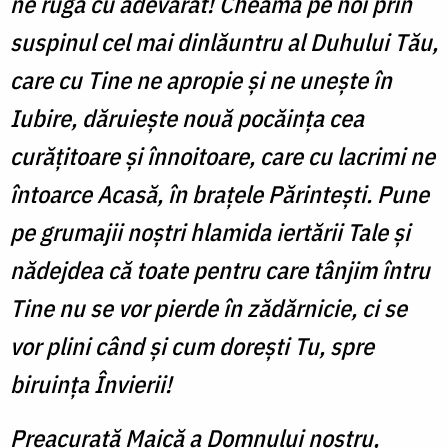
ne ruga cu adevărat! Cheamă pe noi prin
suspinul cel mai dinlăuntru al Duhului Tău,
care cu Tine ne apropie și ne unește în
Iubire, dăruiește nouă pocăința cea
curățitoare și înnoitoare, care cu lacrimi ne
întoarce Acasă, în brațele Părintești. Pune
pe grumajii noștri hlamida iertării Tale și
nădejdea că toate pentru care tânjim întru
Tine nu se vor pierde în zădărnicie, ci se
vor plini când și cum dorești Tu, spre
biruința Învierii!
Preacurată Maică a Domnului nostru,