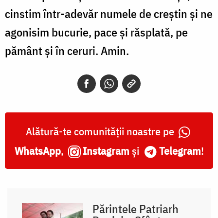
cinstim într-adevăr numele de creştin şi ne
agonisim bucurie, pace şi răsplată, pe
pământ şi în ceruri. Amin.
Alătură-te comunității noastre pe
WhatsApp
,
Instagram
și
Telegram
!
Părintele Patriarh