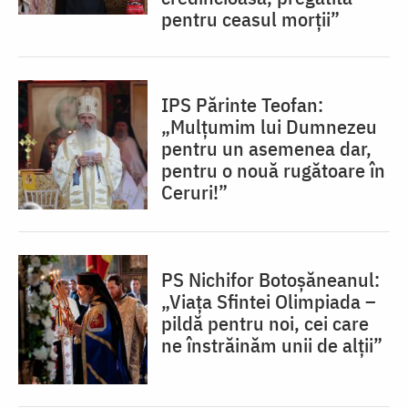
pentru ceasul morții”
IPS Părinte Teofan:
„Mulțumim lui Dumnezeu
pentru un asemenea dar,
pentru o nouă rugătoare în
Ceruri!”
PS Nichifor Botoșăneanul:
„Viața Sfintei Olimpiada –
pildă pentru noi, cei care
ne înstrăinăm unii de alții”