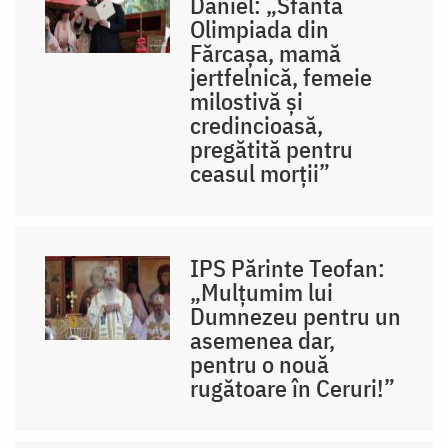
Daniel: „Sfânta
Olimpiada din
Fărcașa, mamă
jertfelnică, femeie
milostivă și
credincioasă,
pregătită pentru
ceasul morții”
IPS Părinte Teofan:
„Mulțumim lui
Dumnezeu pentru un
asemenea dar,
pentru o nouă
rugătoare în Ceruri!”