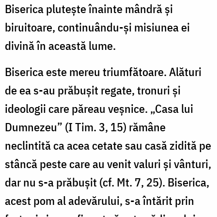
Biserica pluteşte înainte mândră şi
biruitoare, continuându-şi misiunea ei
divină în această lume.
Biserica este mereu triumfătoare. Alături
de ea s-au prăbuşit regate, tronuri şi
ideologii care păreau veşnice. „Casa lui
Dumnezeu” (I Tim. 3, 15) rămâne
neclintită ca acea cetate sau casă zidită pe
stâncă peste care au venit valuri şi vânturi,
dar nu s-a prăbuşit (cf. Mt. 7, 25). Biserica,
acest pom al adevărului, s-a întărit prin