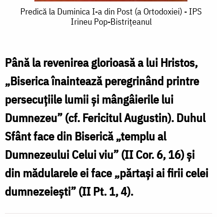
Predică
Predică la Duminica I-a din Post (a Ortodoxiei) - IPS
Irineu Pop-Bistriţeanul
la
Duminica
I-
Până la revenirea glorioasă a lui Hristos,
a
„Biserica înaintează peregrinând printre
din
persecuţiile lumii şi mângâierile lui
Post
Dumnezeu” (cf. Fericitul Augustin). Duhul
(a
Sfânt face din Biserică „templu al
Ortodoxiei)
Dumnezeului Celui viu” (II Cor. 6, 16) şi
-
din mădularele ei face „părtaşi ai firii celei
IPS
dumnezeieşti” (II Pt. 1, 4).
Irineu
Pop-