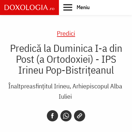
Skip
Meniu
to
main
Main
content
navigation
Predici
Predică la Duminica I-a din
Post (a Ortodoxiei) - IPS
Irineu Pop-Bistriţeanul
Înaltpreasfinţitul Irineu, Arhiepiscopul Alba
Iuliei