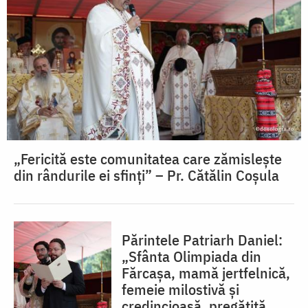
„Fericită este comunitatea care zămislește
din rândurile ei sfinți” – Pr. Cătălin Coșula
Părintele Patriarh Daniel:
„Sfânta Olimpiada din
Fărcașa, mamă jertfelnică,
femeie milostivă și
credincioasă, pregătită