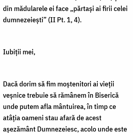
din mădularele ei face „părtaşi ai firii celei
dumnezeieşti” (II Pt. 1, 4).
Iubiţii mei,
Dacă dorim să fim moştenitori ai vieţii
veşnice trebuie să rămânem în Biserică
unde putem afla mântuirea, în timp ce
atâţia oameni stau afară de acest
aşezământ Dumnezeiesc, acolo unde este