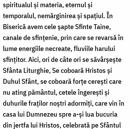
spiritualul şi materia, eternul şi
temporalul, nemărginirea şi spaţiul. În
Biserică avem cele şapte Sfinte Taine,
canale de sfinţenie, prin care se revarsă în
lume energiile necreate, fluviile harului
sfinţitor. Aici, ori de câte ori se săvârşeşte
Sfânta Liturghie, Se coboară Hristos şi
Duhul Sfânt, se coboară forţe cereşti care
nu ating pământul, cetele îngereşti şi
duhurile fraţilor noştri adormiţi, care vin în
casa lui Dumnezeu spre a-şi lua bucuria
din jertfa lui Hristos, celebrată pe Sfântul