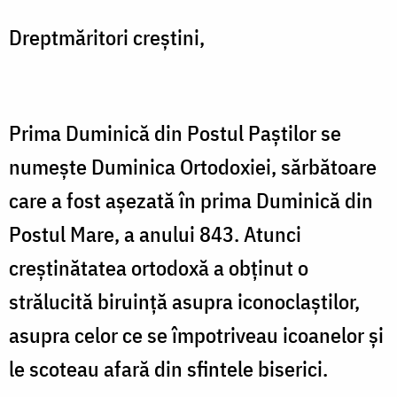
Bistriţeanul
Dreptmăritori creştini,
Prima Duminică din Postul Paştilor se
numeşte Duminica Ortodoxiei, sărbătoare
care a fost aşezată în prima Duminică din
Postul Mare, a anului 843. Atunci
creştinătatea ortodoxă a obţinut o
strălucită biruinţă asupra iconoclaştilor,
asupra celor ce se împotriveau icoanelor şi
le scoteau afară din sfintele biserici.