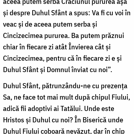
aceea putem serba Crăciunul pururea aşa
şi despre Duhul Sfânt a spus: Va fi cu voi în
veac şi de aceea putem serba şi
Cincizecimea pururea. Ba putem prăznui
chiar în fiecare zi atât Învierea cât şi
Cincizecimea, pentru că în fiecare zi e şi
Duhul Sfânt şi Domnul înviat cu noi”.
Duhul Sfânt, pătrunzându-ne cu prezenţa
Sa, ne face tot mai mult după chipul Fiului,
adică fii adoptivi ai Tatălui. Unde este
Hristos şi Duhul cu noi? În Biserică unde
Duhul Fiului coboară nevăzut, dar în chip