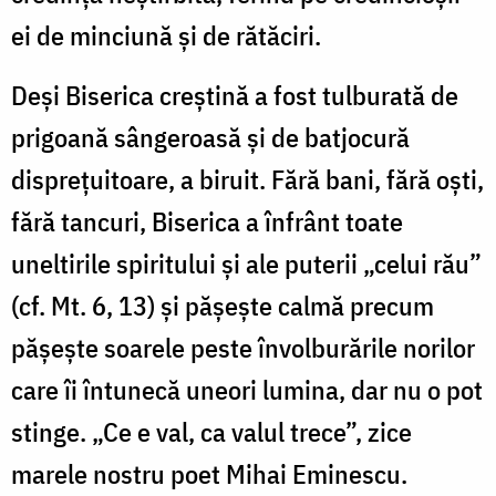
ei de minciună şi de rătăciri.
Deşi Biserica creştină a fost tulburată de
prigoană sângeroasă şi de batjocură
dispreţuitoare, a biruit. Fără bani, fără oşti,
fără tancuri, Biserica a înfrânt toate
uneltirile spiritului şi ale puterii „celui rău”
(cf. Mt. 6, 13) şi păşeşte calmă precum
păşeşte soarele peste învolburările norilor
care îi întunecă uneori lumina, dar nu o pot
stinge. „Ce e val, ca valul trece”, zice
marele nostru poet Mihai Eminescu.