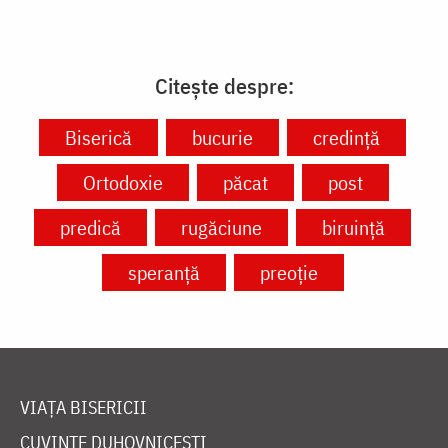
Citește despre:
Biserică
bucurie
credință
Ortodoxie
păcat
post
predică
rugăciune
biruință
speranță
preoție
VIAȚA BISERICII
CUVINTE DUHOVNICEȘTI