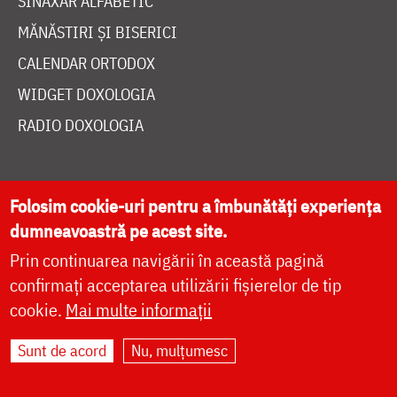
SINAXAR ALFABETIC
MĂNĂSTIRI ȘI BISERICI
CALENDAR ORTODOX
WIDGET DOXOLOGIA
RADIO DOXOLOGIA
Folosim cookie-uri pentru a îmbunătăți experiența
dumneavoastră pe acest site.
DESPRE NOI
Prin continuarea navigării în această pagină
POLITICA DE COOKIES
confirmați acceptarea utilizării fișierelor de tip
DONEAZĂ ONLINE PENTRU CATEDRALA NAȚIONALĂ
cookie.
Mai multe informații
Sunt de acord
Nu, mulțumesc
LIVE