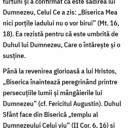
furtuni şi a confirmat că este sădirea lui
Dumnezeu, Celui Ce a zis: „Biserica Mea
nici porţile iadului nu o vor birui” (Mt. 16,
18). Ea rezistă pentru că este umbrită de
Duhul lui Dumnezeu, Care o întăreşte şi o
susţine.
Până la revenirea glorioasă a lui Hristos,
„Biserica înaintează peregrinând printre
persecuţiile lumii şi mângâierile lui
Dumnezeu” (cf. Fericitul Augustin). Duhul
Sfânt face din Biserică „templu al
Dumnezeului Celui viu” (II Cor. 6, 16) şi