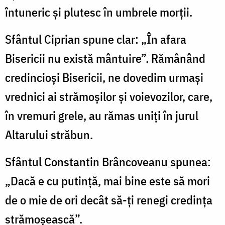
întuneric şi plutesc în umbrele morţii.
Sfântul Ciprian spune clar: „În afara
Bisericii nu există mântuire”. Rămânând
credincioşi Bisericii, ne dovedim urmaşi
vrednici ai strămoşilor şi voievozilor, care,
în vremuri grele, au rămas uniţi în jurul
Altarului străbun.
Sfântul Constantin Brâncoveanu spunea:
„Dacă e cu putinţă, mai bine este să mori
de o mie de ori decât să-ţi renegi credinţa
strămoşească”.