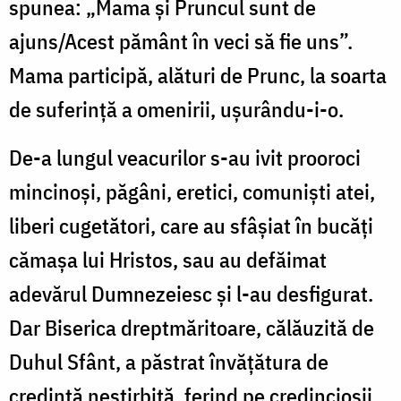
spunea: „Mama şi Pruncul sunt de
ajuns/Acest pământ în veci să fie uns”.
Mama participă, alături de Prunc, la soarta
de suferinţă a omenirii, uşurându-i-o.
De-a lungul veacurilor s-au ivit prooroci
mincinoşi, păgâni, eretici, comunişti atei,
liberi cugetători, care au sfâşiat în bucăţi
cămaşa lui Hristos, sau au defăimat
adevărul Dumnezeiesc şi l-au desfigurat.
Dar Biserica dreptmăritoare, călăuzită de
Duhul Sfânt, a păstrat învăţătura de
credinţă neştirbită, ferind pe credincioşii