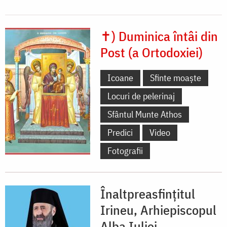
✝) Duminica întâi din
Post (a Ortodoxiei)
Icoane
Sfinte moaște
Locuri de pelerinaj
Sfântul Munte Athos
Predici
Video
Fotografii
Înaltpreasfinţitul
Irineu, Arhiepiscopul
Alba Iuliei