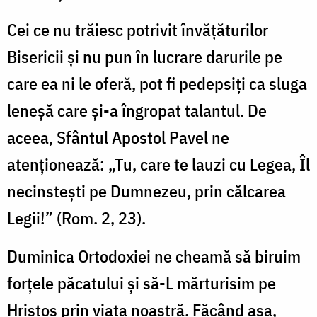
Cei ce nu trăiesc potrivit învăţăturilor
Bisericii şi nu pun în lucrare darurile pe
care ea ni le oferă, pot fi pedepsiţi ca sluga
leneşă care şi-a îngropat talantul. De
aceea, Sfântul Apostol Pavel ne
atenţionează: „Tu, care te lauzi cu Legea, Îl
necinsteşti pe Dumnezeu, prin călcarea
Legii!” (Rom. 2, 23).
Duminica Ortodoxiei ne cheamă să biruim
forţele păcatului şi să-L mărturisim pe
Hristos prin viaţa noastră. Făcând aşa,