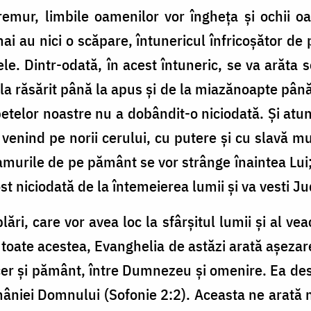
emur, limbile oamenilor vor îngheța și ochii oa
i au nici o scăpare, întunericul înfricoșător de
tele. Dintr-odată, în acest întuneric, se va arăt
 la răsărit până la apus și de la miazănoapte până
telor noastre nu a dobândit-o niciodată. Și atu
venind pe norii cerului, cu putere și cu slavă mul
amurile de pe pământ se vor strânge înaintea Lui
t niciodată de la întemeierea lumii și va vesti J
ri, care vor avea loc la sfârșitul lumii și al veacu
 toate acestea, Evanghelia de astăzi arată așezar
e cer și pământ, între Dumnezeu și omenire. Ea des
âniei Domnului (Sofonie 2:2). Aceasta ne arată n