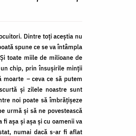
cuitori. Dintre toți aceștia nu
ă poată spune ce se va întâmpla
Și toate miile de milioane de
n chip, prin însușirile minții
upă moarte
–
ceva ce să putem
scurtă și zilele noastre sunt
intre noi poate să îmbrățișeze
e pe urmă și să ne povestească
a fi așa și așa și cu oamenii va
stat, numai dacă s-ar fi aflat