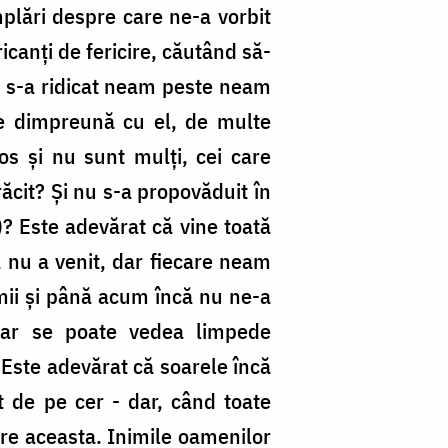
mplări despre care ne-a vorbit
icanți de fericire, căutând să-
Nu s-a ridicat neam peste neam
re dimpreună cu el, de multe
os și nu sunt mulți, cei care
ăcit? Și nu s-a propovăduit în
)? Este adevărat că vine toată
că nu a venit, dar fiecare neam
umii și până acum încă nu ne-a
 dar se poate vedea limpede
. Este adevărat că soarele încă
t de pe cer - dar, când toate
pre aceasta. Inimile oamenilor