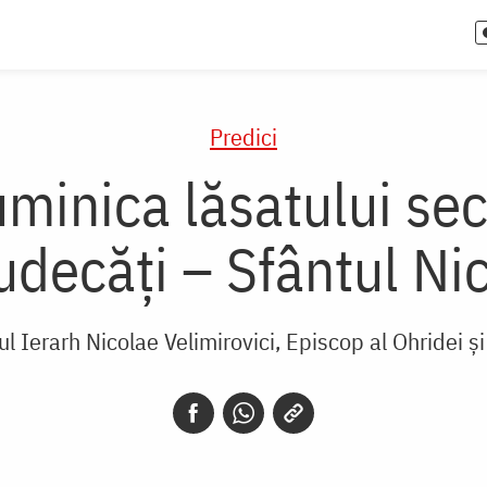
Predici
uminica lăsatului sec
udecăți – Sfântul Ni
ul Ierarh Nicolae Velimirovici, Episcop al Ohridei și