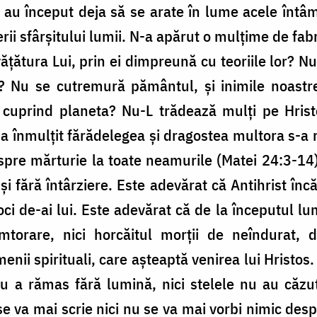
, au început deja să se arate în lume acele întâ
erii sfârșitului lumii. N-a apărut o mulțime de fabr
nvățătura Lui, prin ei dimpreună cu teoriile lor? 
e? Nu se cutremură pământul, și inimile noast
e cuprind planeta? Nu-L trădează mulți pe Hrist
-a înmulțit fărădelegea și dragostea multora s-a r
spre mărturie la toate neamurile (Matei 24:3-14
și fără întârziere. Este adevărat că Antihrist în
oci de-ai lui. Este adevărat că de la începutul l
torare, nici horcăitul morții de neîndurat,
nii spirituali, care așteaptă venirea lui Hristos
nu a rămas fără lumină, nici stelele nu au căzu
se va mai scrie nici nu se va mai vorbi nimic des