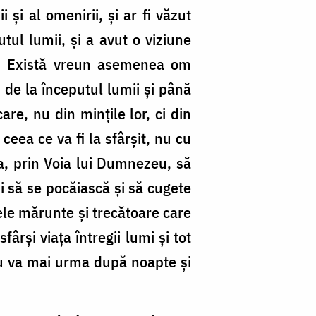
și al omenirii, și ar fi văzut
utul lumii, și a avut o viziune
tul. Există vreun asemenea om
, de la începutul lumii și până
are, nu din mințile lor, ci din
ceea ce va fi la sfârșit, nu cu
ca, prin Voia lui Dumnezeu, să
și să se pocăiască și să cugete
ele mărunte și trecătoare care
ârși viața întregii lumi și tot
 nu va mai urma după noapte și