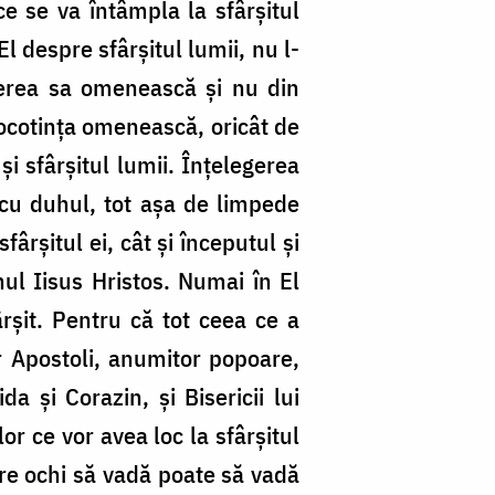
e se va întâmpla la sfârșitul
 despre sfârșitul lumii, nu l-
gerea sa omenească și nu din
ocotința omenească, oricât de
i sfârșitul lumii. Înțelegerea
 cu duhul, tot așa de limpede
rșitul ei, cât și începutul și
nul Iisus Hristos. Numai în El
șit. Pentru că tot ceea ce a
or Apostoli, anumitor popoare,
a și Corazin, și Bisericii lui
r ce vor avea loc la sfârșitul
 are ochi să vadă poate să vadă