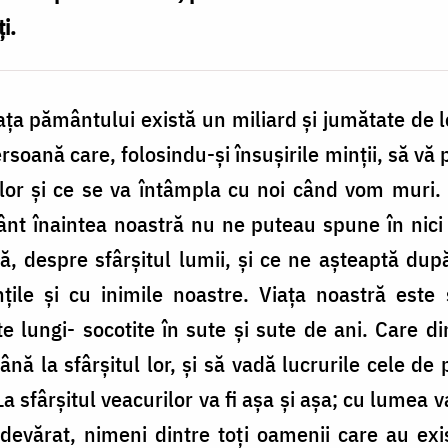
i.
fața pământului există un miliard și jumătate de lo
rsoană care, folosindu-și însușirile minții, să v
ilor și ce se va întâmpla cu noi când vom muri. 
t înaintea noastră nu ne puteau spune în nici u
adă, despre sfârșitul lumii, și ce ne așteaptă d
ile și cu inimile noastre. Viața noastră este 
 lungi- socotite în sute și sute de ani. Care d
până la sfârșitul lor, și să vadă lucrurile cele d
a sfârșitul veacurilor va fi așa și așa; cu lumea v
devărat, nimeni dintre toți oamenii care au exi