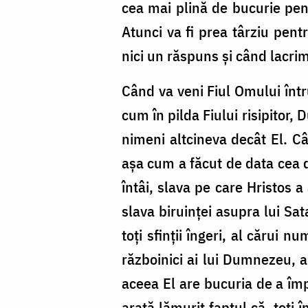
cea mai plină de bucurie pen
Atunci va fi prea târziu pen
nici un răspuns și când lacrim
Când va veni Fiul Omului întru
cum în pilda Fiului risipitor,
nimeni altcineva decât El. C
așa cum a făcut de data cea di
întâi, slava pe care Hristos a
slava biruinței asupra lui Sat
toți sfinții îngeri, al cărui 
războinici ai lui Dumnezeu, au
aceea El are bucuria de a împă
arată lămurit faptul că, toți