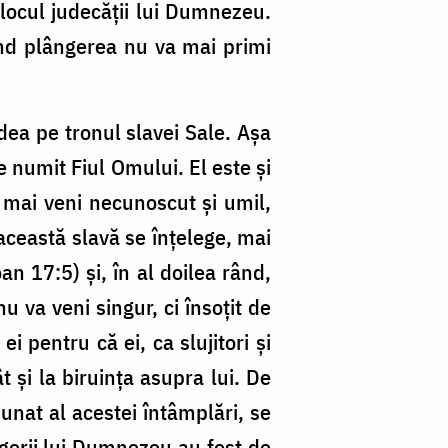
locul judecății lui Dumnezeu.
ând plângerea nu va mai primi
edea pe tronul slavei Sale. Așa
e numit Fiul Omului. El este și
 mai veni necunoscut și umil,
 această slavă se înțelege, mai
an 17:5) și, în al doilea rând,
u va veni singur, ci însoțit de
i pentru că ei, ca slujitori și
t și la biruința asupra lui. De
nunat al acestei întâmplări, se
ngerii lui Dumnezeu au fost de