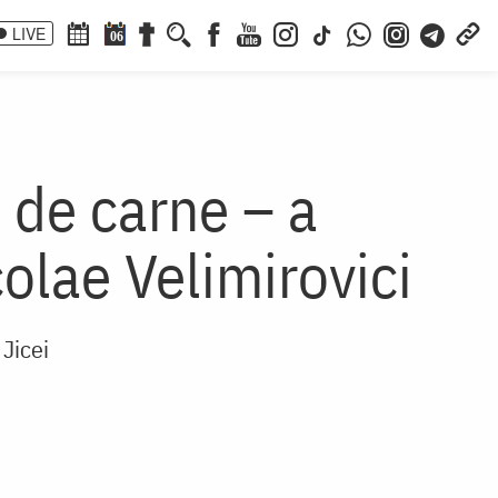
LIVE
06
 de carne – a
colae Velimirovici
 Jicei