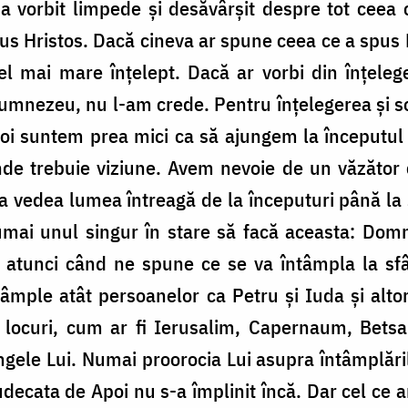
 vorbit limpede și desăvârșit despre tot ceea c
us Hristos. Dacă cineva ar spune ceea ce a spus El
cel mai mare înțelept. Dacă ar vorbi din înțele
Dumnezeu, nu l-am crede. Pentru înțelegerea și s
 noi suntem prea mici ca să ajungem la începutul ș
nde trebuie viziune. Avem nevoie de un văzător
vedea lumea întreagă de la începuturi până la sfâ
numai unul singur în stare să facă aceasta: Dom
 atunci când ne spune ce se va întâmpla la sfâr
tâmple atât persoanelor ca Petru și Iuda și alt
 locuri, cum ar fi Ierusalim, Capernaum, Betsaid
le Lui. Numai proorocia Lui asupra întâmplărilo
Judecata de Apoi nu s-a împlinit încă. Dar cel ce