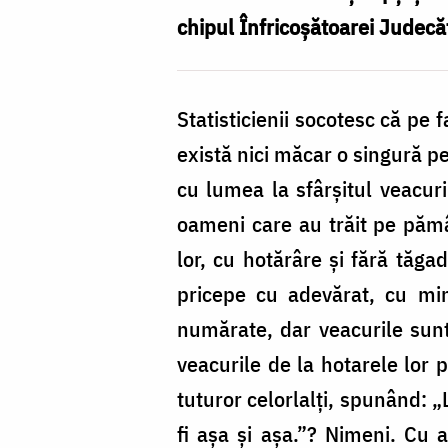
sec
chipul Înfricoșătoarei Judecăț
de
carne
Statisticienii socotesc că pe 
–
există nici măcar o singură pe
a
cu lumea la sfârșitul veacur
înfricoşătoarei
oameni care au trăit pe pămân
Judecăți
lor, cu hotărâre și fără tăg
–
pricepe cu adevărat, cu minț
Sfântul
numărate, dar veacurile sunte
Nicolae
veacurile de la hotarele lor 
Velimirovici
tuturor celorlalți, spunând: „L
fi așa și așa.”? Nimeni. Cu a