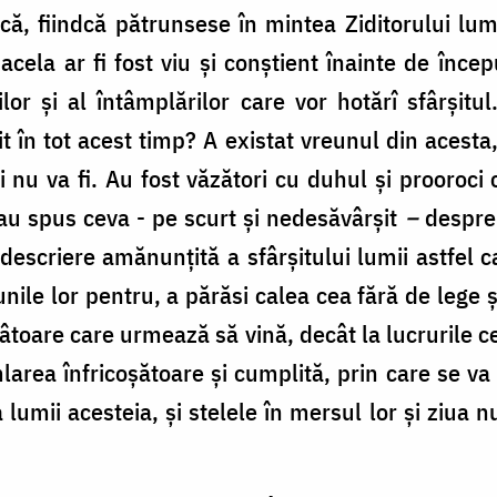
, fiindcă pătrunsese în mintea Ziditorului lumii 
ă acela ar fi fost viu și conștient înainte de încep
ilor și al întâmplărilor care vor hotărî sfârși
it în tot acest timp? A existat vreunul din acesta
 nu va fi. Au fost văzători cu duhul și prooroci c
u spus ceva - pe scurt și nedesăvârșit
–
despre 
escriere amănunțită a sfârșitului lumii astfel 
nile lor pentru, a părăsi calea cea fără de lege 
toare care urmează să vină, decât la lucrurile c
ea înfricoșătoare și cumplită, prin care se va sf
lumii acesteia, și stelele în mersul lor și ziua