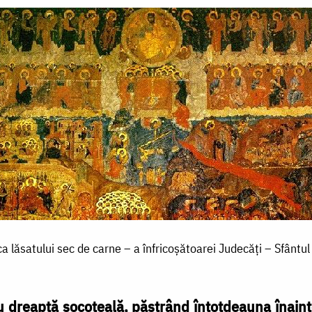
a lăsatului sec de carne – a înfricoşătoarei Judecăți – Sfântul
cu dreaptă socoteală, păstrând întotdeauna înaint