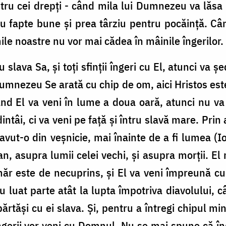
tru cei drepți - când mila lui Dumnezeu va lăsa 
tru fapte bune și prea târziu pentru pocăință. C
ile noastre nu vor mai cădea în mâinile îngerilor.
 slava Sa, și toți sfinții îngeri cu El, atunci va ș
 Dumnezeu Se arată cu chip de om, aici Hristos est
ând El va veni în lume a doua oară, atunci nu va
ntâi, ci va veni pe față și întru slavă mare. Prin
 avut-o din veșnicie, mai înainte de a fi lumea (Io
an, asupra lumii celei vechi, și asupra morții. El n
număr este de necuprins, și El va veni împreună cu e
 luat parte atât la lupta împotriva diavolului, câ
rtăși cu ei slava. Și, pentru a întregi chipul mi
 îngerii vor veni cu Domnul. Nu se mai spune că î