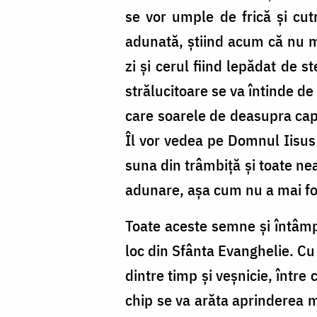
se vor umple de frică și cutr
adunată, știind acum că nu ma
zi și cerul fiind lepădat de s
strălucitoare se va întinde de
care soarele de deasupra cape
Îl vor vedea pe Domnul Iisus 
suna din trâmbiță și toate ne
adunare, așa cum nu a mai fos
Toate aceste semne și întâmplă
loc din Sfânta Evanghelie. Cu
dintre timp și veșnicie, într
chip se va arăta aprinderea m