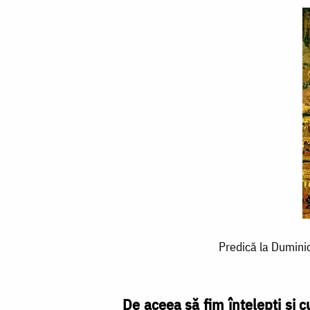
Predică
Predică la Duminic
la
Duminica
lăsatului
De aceea să fim înțelepți și 