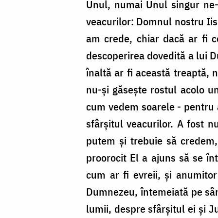
Unul, numai Unul singur ne-a
veacurilor: Domnul nostru Iis
am crede, chiar dacă ar fi 
descoperirea dovedită a lui 
înaltă ar fi această treaptă,
nu-și găsește rostul acolo u
cum vedem soarele - pentru a 
sfârșitul veacurilor. A fost 
putem și trebuie să credem,
proorocit El a ajuns să se în
cum ar fi evreii, și anumitor
Dumnezeu, întemeiată pe sânge
lumii, despre sfârșitul ei și 