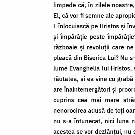
limpede că, în zilele noastre
El, că vor fi semne ale apropi
L înlocuiască pe Hristos și î
și împărăție peste împărăți
războaie și revoluții care n
pleacă din Biserica Lui? Nu s
lume Evanghelia lui Hristos, 
răutatea, și ea vine cu grabă 
are înaintemergători și proor
cuprins cea mai mare strâm
nenorocirea adusă de toți oame
nu s-a întunecat, nici luna 
acestea se vor dezlănțui, nu 