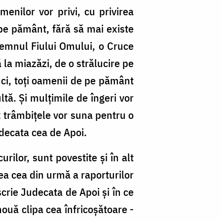
menilor vor privi, cu privirea
 pe pământ, fără să mai existe
a semnul Fiului Omului, o Cruce
 la miazăzi, de o strălucire pe
nci, toți oamenii de pe pământ
tă. Și mulțimile de îngeri vor
; trâmbițele vor suna pentru o
udecata cea de Apoi.
rilor, sunt povestite și în alt
ea cea din urmă a raporturilor
crie Judecata de Apoi și în ce
ouă clipa cea înfricoșătoare -