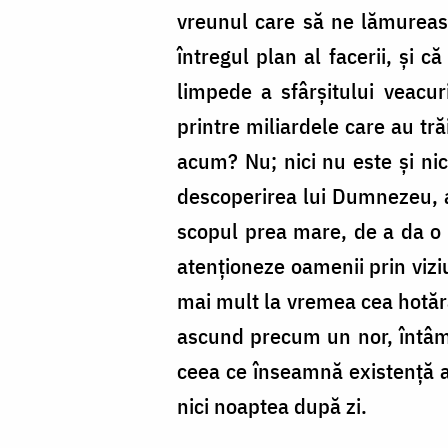
vreunul care să ne lămurească
întregul plan al facerii, și c
limpede a sfârșitului veacur
printre miliardele care au tră
acum? Nu; nici nu este și nici
descoperirea lui Dumnezeu, a
scopul prea mare, de a da o d
atenționeze oamenii prin viziu
mai mult la vremea cea hotărâ
ascund precum un nor, întâmlar
ceea ce înseamnă existență a 
nici noaptea după zi.