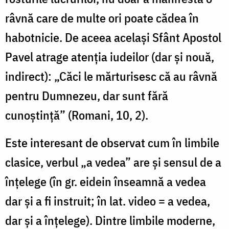
râvnă care de multe ori poate cădea în
habotnicie. De aceea acelaşi Sfânt Apostol
Pavel atrage atenţia iudeilor (dar şi nouă,
indirect): „Căci le mărturisesc că au râvnă
pentru Dumnezeu, dar sunt fără
cunoştinţă” (Romani, 10, 2).
Este interesant de observat cum în limbile
clasice, verbul „a vedea” are şi sensul de a
înţelege (în gr. eidein înseamnă a vedea
dar şi a fi instruit; în lat. video = a vedea,
dar şi a înţelege). Dintre limbile moderne,