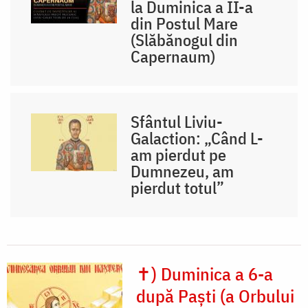
la Duminica a II-a
din Postul Mare
(Slăbănogul din
Capernaum)
Sfântul Liviu-
Galaction: „Când L-
am pierdut pe
Dumnezeu, am
pierdut totul”
✝) Duminica a 6-a
după Paști (a Orbului