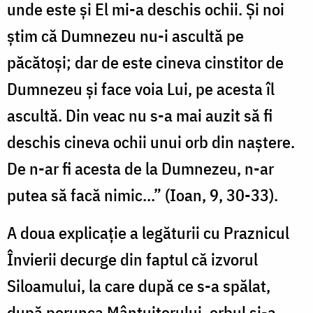
unde este şi El mi-a deschis ochii. Şi noi
ştim că Dumnezeu nu-i ascultă pe
păcătoşi; dar de este cineva cinstitor de
Dumnezeu şi face voia Lui, pe acesta îl
ascultă. Din veac nu s-a mai auzit să fi
deschis cineva ochii unui orb din naştere.
De n-ar fi acesta de la Dumnezeu, n-ar
putea să facă nimic...” (Ioan, 9, 30-33).
A doua explicaţie a legăturii cu Praznicul
Învierii decurge din faptul că izvorul
Siloamului, la care după ce s-a spălat,
după porunca Mântuitorului, orbul şi-a