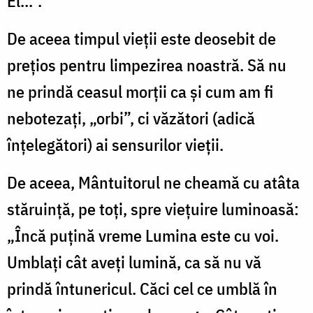
El...”.
De aceea timpul vieţii este deosebit de
preţios pentru limpezirea noastră. Să nu
ne prindă ceasul morţii ca şi cum am fi
nebotezaţi, „orbi”, ci văzători (adică
înţelegători) ai sensurilor vieţii.
De aceea, Mântuitorul ne cheamă cu atâta
stăruinţă, pe toţi, spre vieţuire luminoasă:
„Încă puţină vreme Lumina este cu voi.
Umblaţi cât aveţi lumină, ca să nu vă
prindă întunericul. Căci cel ce umblă în