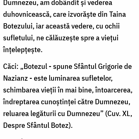
Dumnezeu, am dobândit şi vederea
duhovnicească, care izvorăşte din Taina
Botezului, iar această vedere, cu ochii
sufletului, ne călăuzeşte spre a vieţui
înţelepţeşte.
Căci: „Botezul - spune Sfântul Grigorie de
Nazianz - este luminarea sufletelor,
schimbarea vieţii în mai bine, întoarcerea,
îndreptarea cunoştinţei către Dumnezeu,
reluarea legăturii cu Dumnezeu” (Cuv. XL,
Despre Sfântul Botez).