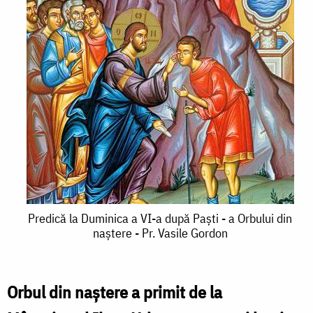
Predică
Predică la Duminica a VI-a după Paşti - a Orbului din
naştere - Pr. Vasile Gordon
la
Duminica
a
Orbul din naştere a primit de la