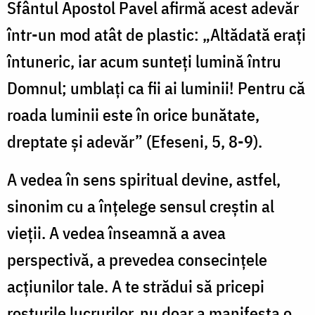
Sfântul Apostol Pavel afirmă acest adevăr
într-un mod atât de plastic: „Altădată eraţi
întuneric, iar acum sunteţi lumină întru
Domnul; umblaţi ca fii ai luminii! Pentru că
roada luminii este în orice bunătate,
dreptate şi adevăr” (Efeseni, 5, 8-9).
A vedea în sens spiritual devine, astfel,
sinonim cu a înţelege sensul creştin al
vieţii. A vedea înseamnă a avea
perspectivă, a prevedea consecinţele
acţiunilor tale. A te strădui să pricepi
rosturile lucrurilor, nu doar a manifesta o