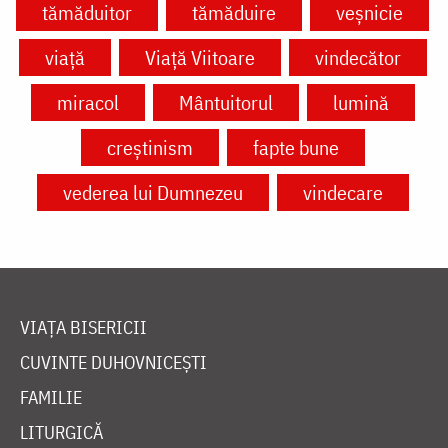
tămăduitor
tămăduire
veșnicie
viață
Viață Viitoare
vindecător
miracol
Mântuitorul
lumină
creștinism
fapte bune
vederea lui Dumnezeu
vindecare
VIAȚA BISERICII
CUVINTE DUHOVNICEȘTI
FAMILIE
LITURGICĂ