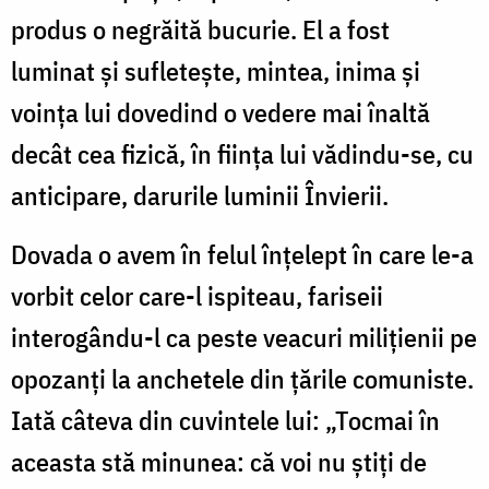
produs o negrăită bucurie. El a fost
luminat şi sufleteşte, mintea, inima şi
voinţa lui dovedind o vedere mai înaltă
decât cea fizică, în fiinţa lui vădindu-se, cu
anticipare, darurile luminii Învierii.
Dovada o avem în felul înţelept în care le-a
vorbit celor care-l ispiteau, fariseii
interogându-l ca peste veacuri miliţienii pe
opozanţi la anchetele din ţările comuniste.
Iată câteva din cuvintele lui: „Tocmai în
aceasta stă minunea: că voi nu ştiţi de