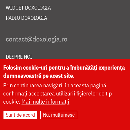
WIDGET DOXOLOGIA
RADIO DOXOLOGIA
DESPRE NOI
Folosim cookie-uri pentru a îmbunătăți experiența
POLITICA DE COOKIES
dumneavoastră pe acest site.
DONEAZĂ ONLINE PENTRU CATEDRALA NAȚIONALĂ
Prin continuarea navigării în această pagină
confirmați acceptarea utilizării fișierelor de tip
LIVE
cookie.
Mai multe informații
Sunt de acord
Nu, mulțumesc
Site dezvoltat de
DOXOLOGIA MEDIA
,