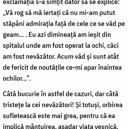
exclamaţia s-a simţit dator să se explice:
„Vă rog să mă iertaţi că nu mi-am putut
stăpâni admiraţia faţă de cele ce se văd pe
geam... . Eu azi dimineaţă am ieşit din
spitalul unde am fost operat la ochi, căci
am fost nevăzător. Acum văd şi sunt atât
de fericit de noutăţile ce-mi apar înaintea
ochilor...”.
Câtă bucurie în astfel de cazuri, dar câtă
tristeţe la cei nevăzători! Şi totuşi, orbirea
sufletească este mai grea, pentru că ea
implică mântuirea, aşadar viaţa veşnică.