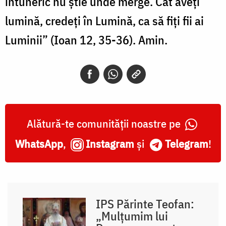
întuneric nu ştie unde merge. Cât aveţi
lumină, credeţi în Lumină, ca să fiţi fii ai
Luminii” (Ioan 12, 35-36). Amin.
Alătură-te comunității noastre pe
WhatsApp
,
Instagram
și
Telegram
!
IPS Părinte Teofan:
„Mulțumim lui