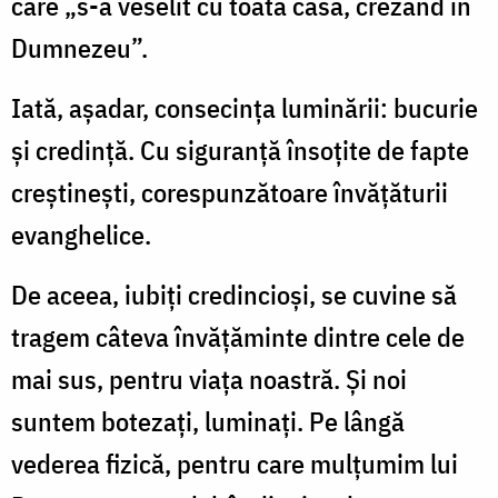
care „s-a veselit cu toata casa, crezând în
Dumnezeu”.
Iată, aşadar, consecinţa luminării: bucurie
şi credinţă. Cu siguranţă însoţite de fapte
creştineşti, corespunzătoare învăţăturii
evanghelice.
De aceea, iubiţi credincioşi, se cuvine să
tragem câteva învăţăminte dintre cele de
mai sus, pentru viaţa noastră. Şi noi
suntem botezaţi, luminaţi. Pe lângă
vederea fizică, pentru care mulţumim lui