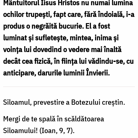
VI-
Mântuitorul Iisus Hristos nu numai lumina
a
ochilor trupeşti, fapt care, fără îndoială, i-a
după
produs o negrăită bucurie. El a fost
Paşti
luminat şi sufleteşte, mintea, inima şi
-
voinţa lui dovedind o vedere mai înaltă
a
decât cea fizică, în fiinţa lui vădindu-se, cu
Orbului
anticipare, darurile luminii Învierii.
din
naştere
-
Siloamul, prevestire a Botezului creştin.
Pr.
Mergi de te spală în scăldătoarea
Vasile
Siloamului! (Ioan, 9, 7).
Gordon