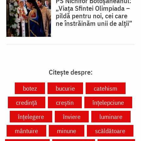
PS Nichifor Botoșăneanul:
„Viața Sfintei Olimpiada –
pildă pentru noi, cei care
ne înstrăinăm unii de alții”
Citește despre:
botez
bucurie
catehism
credință
creștin
înțelepciune
înțelegere
înviere
luminare
mântuire
minune
scăldătoare