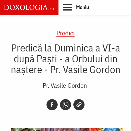
Skip
Meniu
to
main
Main
content
navigation
Predici
Predică la Duminica a VI-a
după Paşti - a Orbului din
naştere - Pr. Vasile Gordon
Pr. Vasile Gordon