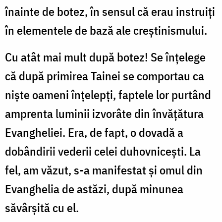
înainte de botez, în sensul că erau instruiţi
în elementele de bază ale creştinismului.
Cu atât mai mult după botez! Se înţelege
că după primirea Tainei se comportau ca
nişte oameni înţelepţi, faptele lor purtând
amprenta luminii izvorâte din învăţătura
Evangheliei. Era, de fapt, o dovadă a
dobândirii vederii celei duhovniceşti. La
fel, am văzut, s-a manifestat şi omul din
Evanghelia de astăzi, după minunea
săvârşită cu el.