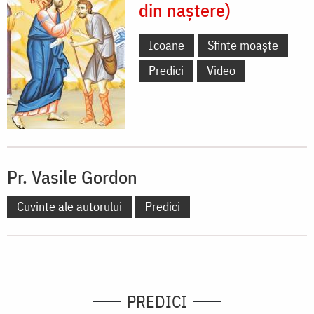
din naștere)
Icoane
Sfinte moaște
Predici
Video
Pr. Vasile Gordon
Cuvinte ale autorului
Predici
PREDICI