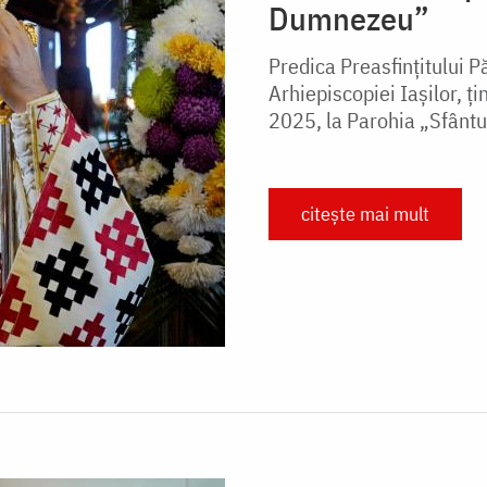
Dumnezeu”
Predica Preasfințitului P
Arhiepiscopiei Iașilor, ț
2025, la Parohia „Sfântul
citește mai mult