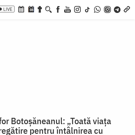
LIVE
08
for Botoșăneanul: „Toată viața
regătire pentru întâlnirea cu