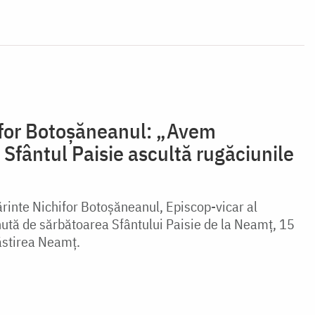
ifor Botoșăneanul: „Avem
 Sfântul Paisie ascultă rugăciunile
ărinte Nichifor Botoșăneanul, Episcop-vicar al
inută de sărbătoarea Sfântului Paisie de la Neamț, 15
ăstirea Neamț.