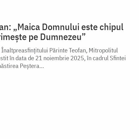
fan: „Maica Domnului este chipul
primește pe Dumnezeu”
 Înaltpreasfințitului Părinte Teofan, Mitropolitul
stit în data de 21 noiembrie 2025, în cadrul Sfintei
năstirea Peștera...