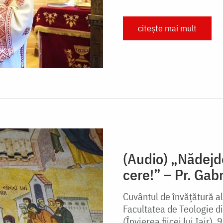
citește mai mult
(Audio) „Nădejd
cere!” – Pr. Gabr
Cuvântul de învățătură al 
Facultatea de Teologie di
(Învierea fiicei lui Iair),