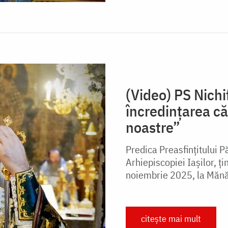
(Video) PS Nich
încredințarea că
noastre”
Predica Preasfințitului P
Arhiepiscopiei Iașilor, ț
noiembrie 2025, la Măn
citește mai mult