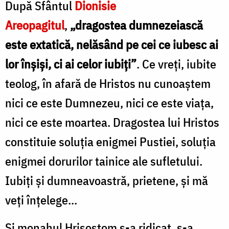
După Sfântul
Dionisie
Areopagitul
,
„dragostea dumnezeiască
este extatică, nelăsând pe cei ce iubesc ai
lor înșiși, ci ai celor iubiți”
. Ce vreți, iubite
teolog, în afară de Hristos nu cunoaștem
nici ce este Dumnezeu, nici ce este viața,
nici ce este moartea. Dragostea lui Hristos
constituie soluția enigmei Pustiei, soluția
enigmei dorurilor tainice ale sufletului.
Iubiți și dumneavoastră, prietene, și mă
veți înțelege...
Și monahul Hrisostom s-a ridicat, s-a