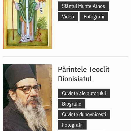
Sfântul Munte Athos
Video
Fotografii
Părintele Teoclit
Dionisiatul
Cuvinte ale autorului
Biografie
Cuvinte duhovnicești
Fotografii