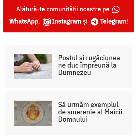
Alătură-te comunității noastre pe
WhatsApp
,
Instagram
și
Telegram
!
Postul și rugăciunea
ne duc împreună la
Dumnezeu
Să urmăm exemplul
de smerenie al Maicii
Domnului