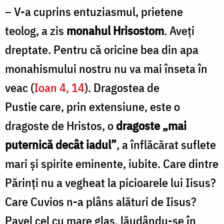
– V-a cuprins entuziasmul, prietene
teolog, a zis
monahul Hrisostom
. Aveți
dreptate. Pentru că oricine bea din apa
monahismului nostru nu va mai înseta în
veac (
Ioan 4, 14
). Dragostea de
Pustie care, prin extensiune, este o
dragoste de Hristos, o
dragoste „mai
puternică decât iadul”
, a înflăcărat suflete
mari și spirite eminente, iubite. Care dintre
Părinți nu a vegheat la picioarele lui Iisus?
Care Cuvios n-a plâns alături de Iisus?
Pavel cel cu mare glas, lăudându-se în