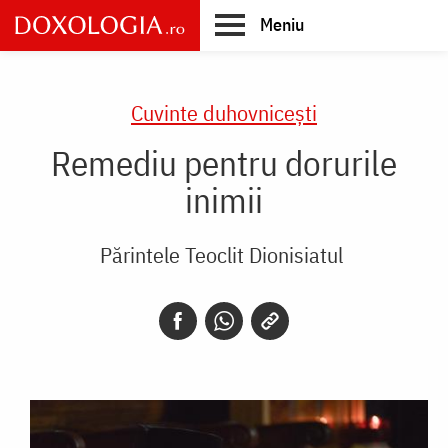
Skip
Meniu
to
main
Main
content
navigation
Cuvinte duhovnicești
Remediu pentru dorurile
inimii
Părintele Teoclit Dionisiatul