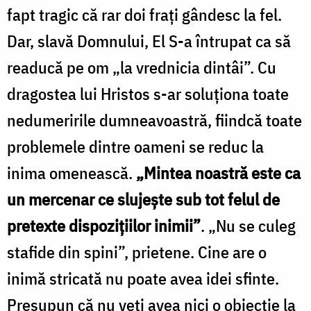
fapt tragic că rar doi frați gândesc la fel.
Dar, slavă Domnului, El S-a întrupat ca să
readucă pe om „la vrednicia dintâi”. Cu
dragostea lui Hristos s-ar soluționa toate
nedumeririle dumneavoastră, fiindcă toate
problemele dintre oameni se reduc la
inima omenească.
„Mintea noastră este ca
un mercenar ce slujește sub tot felul de
pretexte dispozițiilor inimii”
. „Nu se culeg
stafide din spini”, prietene. Cine are o
inimă stricată nu poate avea idei sfinte.
Presupun că nu veți avea nici o obiecție la