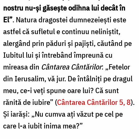
nostru nu-și găsește odihna lui decât în
El”
. Natura dragostei dumnezeiești este
astfel că sufletul e continuu neliniștit,
alergând prin păduri și pajiști, căutând pe
Iubitul lui și întrebând împreună cu
mireasa din
Cântarea Cântărilor
: „Fetelor
din Ierusalim, vă jur. De întâlniți pe dragul
meu, ce-i veți spune oare lui? Că sunt
rănită de iubire” (
Cântarea Cântărilor 5, 8
).
Și iarăși: „Nu cumva ați văzut pe cel pe
care l-a iubit inima mea?”