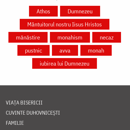
Athos
Dumnezeu
Mântuitorul nostru Iisus Hristos
mănăstire
monahism
necaz
pustnic
avva
monah
iubirea lui Dumnezeu
VIAȚA BISERICII
CUVINTE DUHOVNICEȘTI
FAMILIE