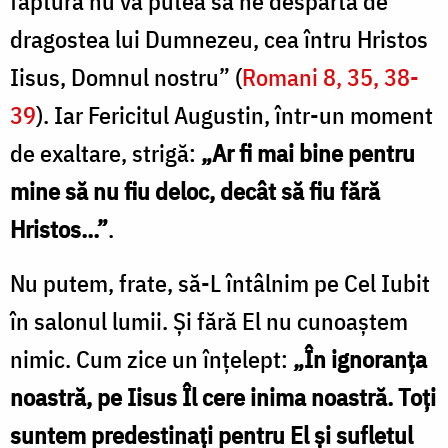
făptură nu va putea să ne despartă de
dragostea lui Dumnezeu, cea întru Hristos
Iisus, Domnul nostru” (
Romani 8, 35, 38-
39
). Iar Fericitul Augustin, într-un moment
de exaltare, strigă:
„Ar fi mai bine pentru
mine să nu fiu deloc, decât să fiu fără
Hristos...”
.
Nu putem, frate, să-L întâlnim pe Cel Iubit
în salonul lumii. Și fără El nu cunoaștem
nimic. Cum zice un înțelept:
„În ignoranța
noastră, pe Iisus Îl cere inima noastră. Toți
suntem predestinați pentru El și sufletul