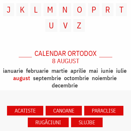
J
K
L
M
N
O
P
R
T
U
V
Z
CALENDAR ORTODOX
8 AUGUST
ianuarie
februarie
martie
aprilie
mai
iunie
iulie
august
septembrie
octombrie
noiembrie
decembrie
ACATISTE
CANOANE
PARACLISE
RUGĂCIUNI
SLUJBE