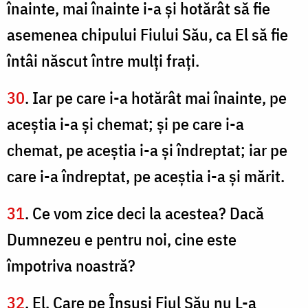
înainte, mai înainte i-a şi hotărât să fie
asemenea chipului Fiului Său, ca El să fie
întâi născut între mulţi fraţi.
30
. Iar pe care i-a hotărât mai înainte, pe
aceştia i-a şi chemat; şi pe care i-a
chemat, pe aceştia i-a şi îndreptat; iar pe
care i-a îndreptat, pe aceştia i-a şi mărit.
31
. Ce vom zice deci la acestea? Dacă
Dumnezeu e pentru noi, cine este
împotriva noastră?
32
. El, Care pe Însuşi Fiul Său nu L-a