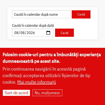
Caută în calendar după dată
Folosim cookie-uri pentru a îmbunătăți experiența
✝) Sfântul Preot Mucenic
dumneavoastră pe acest site.
Alexandru din Basarabia
Prin continuarea navigării în această pagină
Sfântul Preot Mucenic Alexandru din Basarabia a
fost unul dintre cei mai reprezentativi clerici
confirmați acceptarea utilizării fișierelor de tip
basarabeni din perioada interbelică.
cookie.
Mai multe informații
Acatist
Canon
Viață
Icoane
Video
Sunt de acord
Nu, mulțumesc
Fotografii