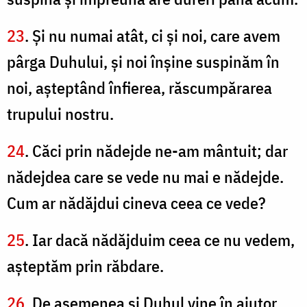
23
. Şi nu numai atât, ci şi noi, care avem
pârga Duhului, şi noi înşine suspinăm în
noi, aşteptând înfierea, răscumpărarea
trupului nostru.
24
. Căci prin nădejde ne-am mântuit; dar
nădejdea care se vede nu mai e nădejde.
Cum ar nădăjdui cineva ceea ce vede?
25
. Iar dacă nădăjduim ceea ce nu vedem,
aşteptăm prin răbdare.
26
. De asemenea şi Duhul vine în ajutor