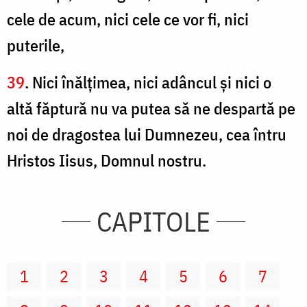
cele de acum, nici cele ce vor fi, nici
puterile,
39
. Nici înălţimea, nici adâncul şi nici o
altă făptură nu va putea să ne despartă pe
noi de dragostea lui Dumnezeu, cea întru
Hristos Iisus, Domnul nostru.
CAPITOLE
1
2
3
4
5
6
7