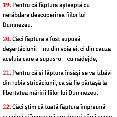
19
. Pentru că făptura aşteaptă cu
nerăbdare descoperirea fiilor lui
Dumnezeu.
20
. Căci făptura a fost supusă
deşertăciunii – nu din voia ei, ci din cauza
aceluia care a supus-o – cu nădejde,
21
. Pentru că şi făptura însăşi se va izbăvi
din robia stricăciunii, ca să fie părtaşă la
libertatea măririi fiilor lui Dumnezeu.
22
. Căci ştim că toată făptura împreună
suspină şi împreună are dureri până acum.