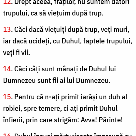
12
. Drept aceea, fraţilor, nu suntem datori
trupului, ca să vieţuim după trup.
13
. Căci dacă vieţuiţi după trup, veţi muri,
iar dacă ucideţi, cu Duhul, faptele trupului,
veţi fi vii.
14
. Căci câţi sunt mânaţi de Duhul lui
Dumnezeu sunt fii ai lui Dumnezeu.
15
. Pentru că n-aţi primit iarăşi un duh al
robiei, spre temere, ci aţi primit Duhul
înfierii, prin care strigăm: Avva! Părinte!