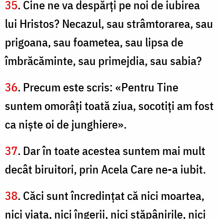
35
. Cine ne va despărţi pe noi de iubirea
lui Hristos? Necazul, sau strâmtorarea, sau
prigoana, sau foametea, sau lipsa de
îmbrăcăminte, sau primejdia, sau sabia?
36
. Precum este scris: «Pentru Tine
suntem omorâţi toată ziua, socotiţi am fost
ca nişte oi de junghiere».
37
. Dar în toate acestea suntem mai mult
decât biruitori, prin Acela Care ne-a iubit.
38
. Căci sunt încredinţat că nici moartea,
nici viaţa, nici îngerii, nici stăpânirile, nici