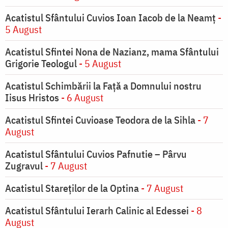
Acatistul Sfântului Cuvios Ioan Iacob de la Neamț
-
5 August
Acatistul Sfintei Nona de Nazianz, mama Sfântului
Grigorie Teologul
- 5 August
Acatistul Schimbării la Faţă a Domnului nostru
Iisus Hristos
- 6 August
Acatistul Sfintei Cuvioase Teodora de la Sihla
- 7
August
Acatistul Sfântului Cuvios Pafnutie – Pârvu
Zugravul
- 7 August
Acatistul Stareţilor de la Optina
- 7 August
Acatistul Sfântului Ierarh Calinic al Edessei
- 8
August