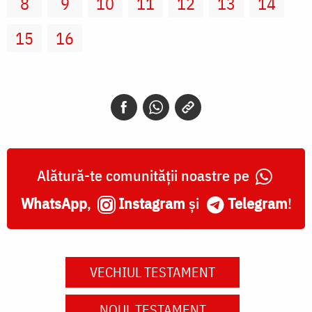
8
9
10
11
12
13
14
15
16
Alătură-te comunității noastre pe
WhatsApp
,
Instagram
și
Telegram
!
VECHIUL TESTAMENT
NOUL TESTAMENT