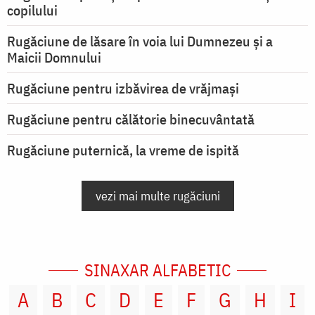
copilului
Rugăciune de lăsare în voia lui Dumnezeu şi a
Maicii Domnului
Rugăciune pentru izbăvirea de vrăjmași
Rugăciune pentru călătorie binecuvântată
Rugăciune puternică, la vreme de ispită
vezi mai multe rugăciuni
SINAXAR ALFABETIC
A
B
C
D
E
F
G
H
I