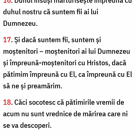
16
. Duhul însuşi mărturiseşte împreună cu
duhul nostru că suntem fii ai lui
Dumnezeu.
17
. Şi dacă suntem fii, suntem şi
moştenitori – moştenitori ai lui Dumnezeu
şi împreună-moştenitori cu Hristos, dacă
pătimim împreună cu El, ca împreună cu El
să ne şi preamărim.
18
. Căci socotesc că pătimirile vremii de
acum nu sunt vrednice de mărirea care ni
se va descoperi.