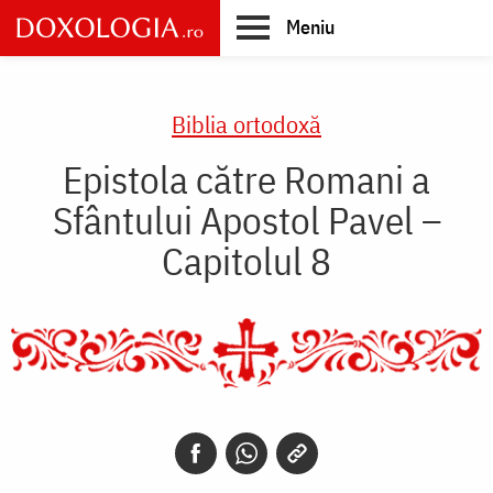
Skip
Meniu
to
main
Main
content
navigation
Biblia ortodoxă
Epistola către Romani a
Sfântului Apostol Pavel –
Capitolul 8