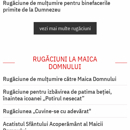
Rugăciune de mulțumire pentru binefacerile
primite de la Dumnezeu
vezi mai multe rugăciuni
RUGĂCIUNI LA MAICA
DOMNULUI
Rugăciune de mulţumire către Maica Domnului
Rugăciune pentru izbăvirea de patima beției,
înaintea icoanei „Potirul nesecat”
Rugăciunea „Cuvine-se cu adevărat"
Acatistul Sfântului Acoperământ al Maicii