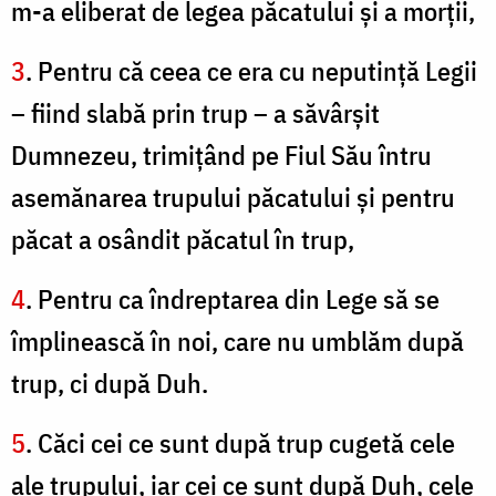
m-a eliberat de legea păcatului şi a morţii,
3
. Pentru că ceea ce era cu neputinţă Legii
– fiind slabă prin trup – a săvârşit
Dumnezeu, trimiţând pe Fiul Său întru
asemănarea trupului păcatului şi pentru
păcat a osândit păcatul în trup,
4
. Pentru ca îndreptarea din Lege să se
împlinească în noi, care nu umblăm după
trup, ci după Duh.
5
. Căci cei ce sunt după trup cugetă cele
ale trupului, iar cei ce sunt după Duh, cele