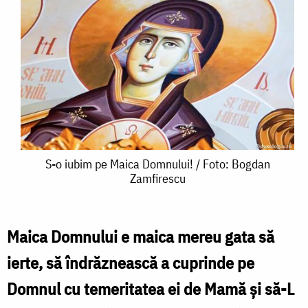
S-
S-o iubim pe Maica Domnului! / Foto: Bogdan
Zamfirescu
o
iubim
pe
Maica Domnului e maica mereu gata să
Maica
ierte, să îndrăznească a cuprinde pe
Domnului!
Domnul cu temeritatea ei de Mamă și să-L
/