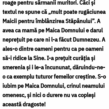
roage pentru sărmanii muritori. Căci și
Foto:
textul ne spune că „mult poate rugăciunea
Bogdan
Maicii pentru îmblânzirea Stăpânului”. A
Zamfirescu
avea ca mamă pe Maica Domnului e darul
neprețuit pe care ni l-a făcut Dumnezeu. A
ales-o dintre oameni pentru ca pe oameni
să-i ridice la Sine. I-a prețuit curăția și
smerenia și i le-a încununat, dăruindu-ne-
o ca exemplu tuturor femeilor creștine. S-o
iubim pe Maica Domnului, crinul neamului
omenesc, și nici o durere nu va copleși
această dragoste!