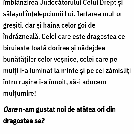
îmblânzirea Judecătorului Celui Drept și
sălașul înțelepciunii Lui. Iertarea multor
greșiți, dar și haina celor goi de
îndrăzneală. Celei care este dragostea ce
biruiește toată dorirea și nădejdea
bunătăților celor veșnice, celei care pe
mulți i-a luminat la minte și pe cei zămisliți
întru rușine i-a înnoit, să-i aducem
mulțumire!
Oare
n-am gustat noi de atâtea ori din
dragostea sa?