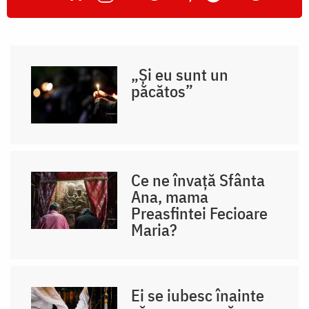
„Și eu sunt un
păcătos”
Ce ne învață Sfânta
Ana, mama
Preasfintei Fecioare
Maria?
Ei se iubesc înainte