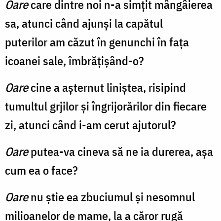
Oare
care dintre noi n-a simțit mângâierea
sa, atunci când ajunși la capătul
puterilor am căzut în genunchi în fața
icoanei sale, îmbrățișând-o?
Oare
cine a așternut liniștea, risipind
tumultul grjilor și îngrijorărilor din fiecare
zi, atunci când i-am cerut ajutorul?
Oare
putea-va cineva să ne ia durerea, așa
cum ea o face?
Oare
nu știe ea zbuciumul și nesomnul
milioanelor de mame, la a căror rugă