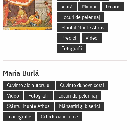
Viață
Minuni
Icoane
Locuri de pelerinaj
Sfântul Munte Athos
Predici
Video
Fotografii
Maria Burlă
Cuvinte ale autorului
Cuvinte duhovnicești
Video
Fotografii
Locuri de pelerinaj
Sfântul Munte Athos
Mănăstiri și biserici
Iconografie
Ortodoxia în lume