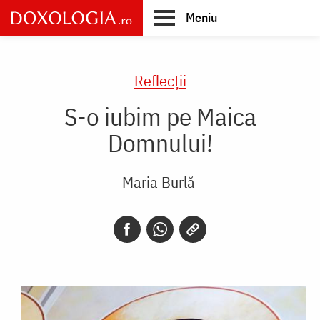
Skip
Meniu
to
main
Main
content
navigation
Reflecții
S-o iubim pe Maica
Domnului!
Maria Burlă