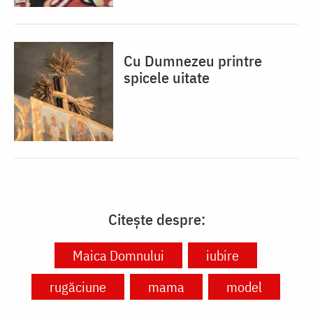
Cu Dumnezeu printre
spicele uitate
Citește despre:
Maica Domnului
iubire
rugăciune
mama
model