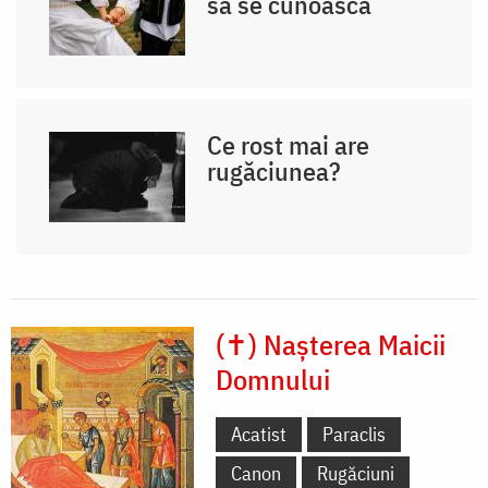
să se cunoască
Ce rost mai are
rugăciunea?
(✝) Nașterea Maicii
Domnului
Acatist
Paraclis
Canon
Rugăciuni