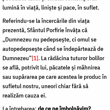
lumină în viață, liniște și pace, în suflet.
Referindu-se la încercările din viața
prezentă, Sfântul Porfirie învăța că
„Dumnezeu nu pedepsește, ci omul se
autopedepsește când se îndepărtează de
Dumnezeu”
[1]
. La rădăcina tuturor bolilor
se află, potrivit lui, păcatele și mâhnirea
sau supărarea pe care acestea le produc în
sufletul nostru, uneori chiar fără să
realizăm cauza ei.
La întrebarea:
de ce ne îmbolnăvim?
,