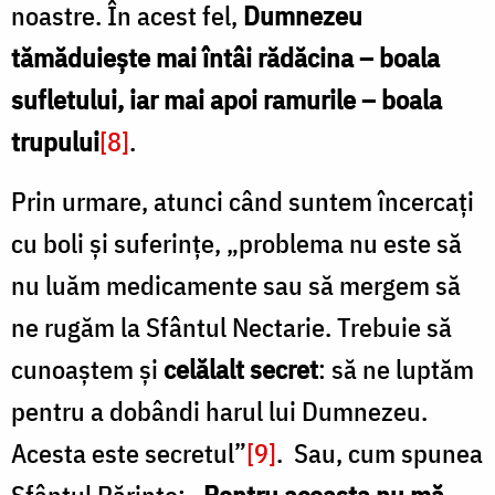
noastre. În acest fel,
Dumnezeu
tămăduiește mai întâi rădăcina – boala
sufletului, iar mai apoi ramurile – boala
trupului
[8]
.
Prin urmare, atunci când suntem încercați
cu boli și suferințe, „problema nu este să
nu luăm medicamente sau să mergem să
ne rugăm la Sfântul Nectarie. Trebuie să
cunoaștem și
celălalt secret
: să ne luptăm
pentru a dobândi harul lui Dumnezeu.
Acesta este secretul”
[9]
. Sau, cum spunea
Sfântul Părinte: „
Pentru aceasta nu mă