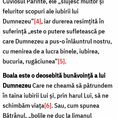
Cuviosul Părinte, ele „slujesc multor și
feluritor scopuri ale iubirii lui
Dumnezeu”
[4]
, iar durerea resimțită în
suferință „este o putere sufletească pe
care Dumnezeu a pus-o înlăuntrul nostru,
cu menirea de a lucra binele, iubirea,
bucuria, rugăciunea”
[5]
.
Boala este o deosebită bunăvoință a lui
Dumnezeu
Care ne cheamă să pătrundem
în taina iubirii Lui și, prin harul Lui, să ne
schimbăm viața
[6]
. Sau, cum spunea
Bătrânul, „bolile ne duc la limanul