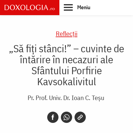
Skip
Meniu
to
main
Main
content
navigation
Reflecții
„Să fiți stânci!” – cuvinte de
întărire în necazuri ale
Sfântului Porfirie
Kavsokalivitul
Pr. Prof. Univ. Dr. Ioan C. Teșu