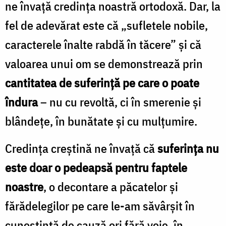
ne învață credința noastră ortodoxă. Dar, la
fel de adevărat este că „sufletele nobile,
caracterele înalte rabdă în tăcere” și că
valoarea unui om se demonstrează prin
cantitatea de suferință pe care o poate
îndura
– nu cu revoltă, ci în smerenie și
blândețe, în bunătate și cu mulțumire.
Credința creștină ne învață că
suferința nu
este doar o pedeapsă pentru faptele
noastre
, o decontare a păcatelor și
fărădelegilor pe care le-am săvârșit în
cunoștință de cauză ori fără voie, în