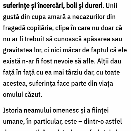
suferințe și încercări, boli și dureri
. Unii
gustă din cupa amară a necazurilor din
fragedă copilărie, clipe în care nu doar că
nu ar fi trebuit să cunoască apăsarea sau
gravitatea lor, ci nici măcar de faptul că ele
există n-ar fi fost nevoie să afle. Alții dau
față în față cu ea mai târziu dar, cu toate
acestea, suferința face parte din viața
omului căzut.
Istoria neamului omenesc și a ființei
umane, în particular, este – dintr-o astfel