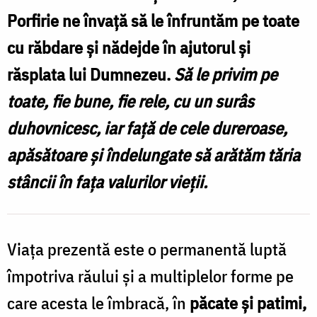
cuvinte
Porfirie ne învață să le înfruntăm pe toate
de
cu răbdare și nădejde în ajutorul și
întărire
răsplata lui Dumnezeu.
Să le privim pe
în
toate, fie bune, fie rele, cu un surâs
necazuri
ale
duhovnicesc, iar față de cele dureroase,
Sfântului
apăsătoare și îndelungate să arătăm tăria
Porfirie
stâncii în fața valurilor vieții.
Kavsokalivitul
/
Viața prezentă este o permanentă luptă
Foto:
Bogdan
împotriva răului și a multiplelor forme pe
Bulgariu
care acesta le îmbracă, în
păcate și patimi,