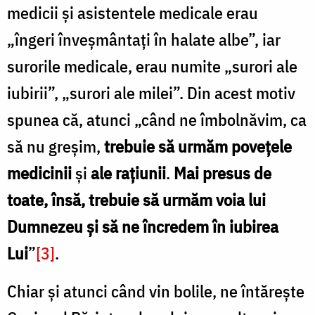
medicii și asistentele medicale erau
„îngeri înveșmântați în halate albe”, iar
surorile medicale, erau numite „surori ale
iubirii”, „surori ale milei”. Din acest motiv
spunea că, atunci „când ne îmbolnăvim, ca
să nu greșim,
trebuie să urmăm
povețele
medicinii
și
ale rațiunii
.
Mai presus de
toate, însă, trebuie să urmăm voia lui
Dumnezeu și să ne încredem în iubirea
Lui
”
[3]
.
Chiar și atunci când vin bolile, ne întărește