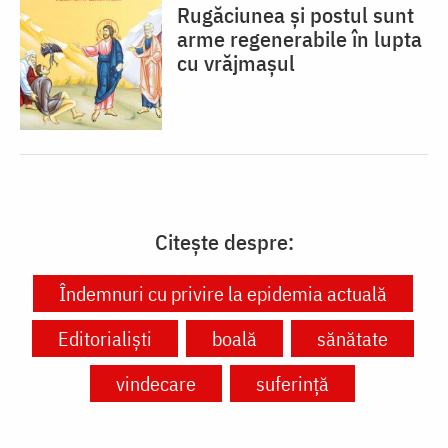
Rugăciunea și postul sunt
arme regenerabile în lupta
cu vrăjmașul
Citește despre:
Îndemnuri cu privire la epidemia actuală
Editorialiști
boală
sănătate
vindecare
suferință