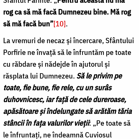
rog ca să mă facă Dumnezeu bine. Mă rog
să mă facă bun”
[10]
.
La vremuri de necaz și încercare, Sfântului
Porfirie ne învață să le înfruntăm pe toate
cu răbdare și nădejde în ajutorul și
răsplata lui Dumnezeu.
Să le privim pe
toate, fie bune, fie rele, cu un surâs
duhovnicesc, iar față de cele dureroase,
apăsătoare și îndelungate să arătăm tăria
stâncii în fața valurilor vieții
: „Pe toate să
le înfruntați, ne îndeamnă Cuviosul