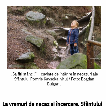
„Să
„Să fiți stânci!” – cuvinte de întărire în necazuri ale
Sfântului Porfirie Kavsokalivitul / Foto: Bogdan
fiți
Bulgariu
stânci!”
–
La vremuri de necaz și încercare, Sfântului