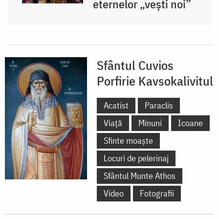
eternelor „vești noi”
Sfântul Cuvios
Porfirie Kavsokalivitul
Acatist
Paraclis
Viață
Minuni
Icoane
Sfinte moaște
Locuri de pelerinaj
Sfântul Munte Athos
Video
Fotografii