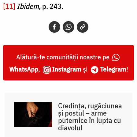
[11]
Ibidem
, p. 243.
Alătură-te comunității noastre pe
WhatsApp
,
Instagram
și
Telegram
!
Credința, rugăciunea
și postul – arme
puternice în lupta cu
diavolul