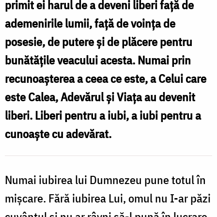
primit ei harul de a deveni liberi față de
în
ademenirile lumii, față de voința de
căutarea
posesie, de putere și de plăcere pentru
Fericirilor
bunătățile veacului acesta. Numai prin
/
recunoaşterea a ceea ce este, a Celui care
Foto:
este Calea, Adevărul și Viața au devenit
doxologia.ro
liberi. Liberi pentru a iubi, a iubi pentru a
cunoaște cu adevărat.
Numai iubirea lui Dumnezeu pune totul în
mişcare. Fără iubirea Lui, omul nu I-ar păzi
cuvântul şi nu ar râvni să-l pună în lucrare.