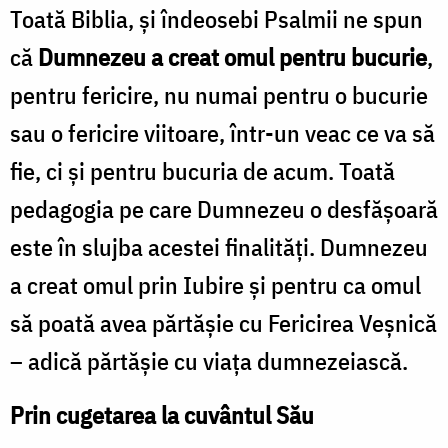
Toată Biblia, şi îndeosebi Psalmii ne spun
că
Dumnezeu a creat omul pentru bucurie
,
pentru fericire, nu numai pentru o bucurie
sau o fericire viitoare, într-un veac ce va să
fie, ci şi pentru bucuria de acum. Toată
pedagogia pe care Dumnezeu o desfăşoară
este în slujba acestei finalităţi. Dumnezeu
a creat omul prin Iubire şi pentru ca omul
să poată avea părtăşie cu Fericirea Veşnică
– adică părtăşie cu viaţa dumnezeiască.
Prin cugetarea la cuvântul Său