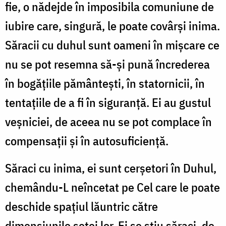
fie, o nădejde în imposibila comuniune de
iubire care, singură, le poate covârşi inima.
Săracii cu duhul sunt oameni în mişcare ce
nu se pot resemna să-şi pună încrederea
în bogăţiile pământeşti, în statornicii, în
tentaţiile de a fi în siguranţă. Ei au gustul
veşniciei, de aceea nu se pot complace în
compensaţii şi în autosuficienţă.
Săraci cu inima, ei sunt cerşetori în Duhul,
chemându-L neîncetat pe Cel care le poate
deschide spaţiul lăuntric către
dimensiunile setei lor. Ei se ştiu săraci, de