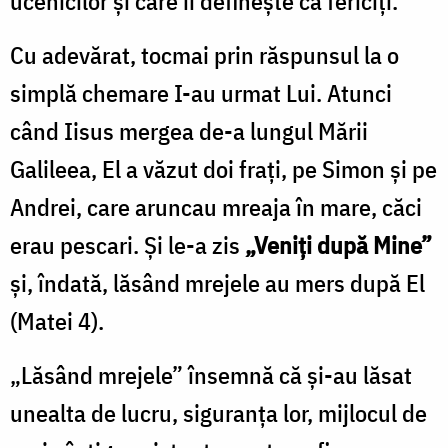
ucenicilor şi care îi defineşte ca fericiţi.
Cu adevărat, tocmai prin răspunsul la o
simplă chemare I-au urmat Lui. Atunci
când Iisus mergea de-a lungul Mării
Galileea, El a văzut doi fraţi, pe Simon şi pe
Andrei, care aruncau mreaja în mare, căci
erau pescari. Şi le-a zis
„Veniţi după Mine”
şi, îndată, lăsând mrejele au mers după El
(Matei 4).
„Lăsând mrejele” însemnă că și-au lăsat
unealta de lucru, siguranţa lor, mijlocul de