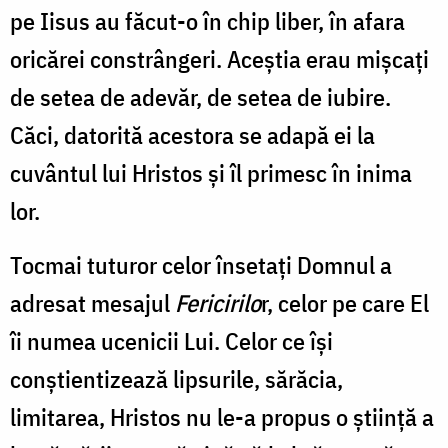
pe Iisus au făcut-o în chip liber, în afara
oricărei constrângeri. Aceştia erau mişcaţi
de setea de adevăr, de setea de iubire.
Căci, datorită acestora se adapă ei la
cuvântul lui Hristos şi îl primesc în inima
lor.
Tocmai tuturor celor însetaţi Domnul a
adresat mesajul
Fericirilo
r, celor pe care El
îi numea ucenicii Lui. Celor ce îşi
conştientizează lipsurile, sărăcia,
limitarea, Hristos nu le-a propus o ştiinţă a