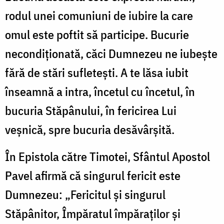
rodul unei comuniuni de iubire la care
omul este poftit să participe. Bucurie
necondiţionată, căci Dumnezeu ne iubeşte
fără de stări sufleteşti. A te lăsa iubit
înseamnă a intra, încetul cu încetul, în
bucuria Stăpânului, în fericirea Lui
veşnică, spre bucuria desăvârşită.
În Epistola către Timotei, Sfântul Apostol
Pavel afirmă că singurul fericit este
Dumnezeu: „Fericitul şi singurul
Stăpânitor, Împăratul împăraţilor şi