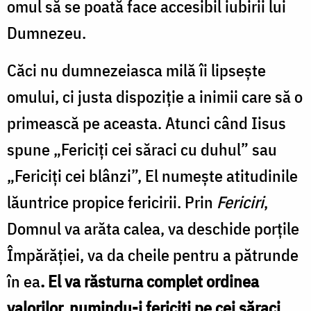
omul să se poată face accesibil iubirii lui
Dumnezeu.
Căci nu dumnezeiasca milă îi lipseşte
omului, ci justa dispoziţie a inimii care să o
primească pe aceasta. Atunci când Iisus
spune „Fericiţi cei săraci cu duhul” sau
„Fericiţi cei blânzi”, El numeşte atitudinile
lăuntrice propice fericirii. Prin
Fericiri
,
Domnul va arăta calea, va deschide porţile
Împărăţiei, va da cheile pentru a pătrunde
în ea
. El va răsturna complet ordinea
valorilor, numindu-i fericiţi pe cei săraci,