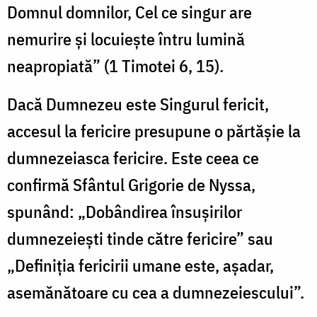
Domnul domnilor, Cel ce singur are
nemurire şi locuieşte întru lumină
neapropiată” (1 Timotei 6, 15).
Dacă Dumnezeu este Singurul fericit,
accesul la fericire presupune o părtăşie la
dumnezeiasca fericire. Este ceea ce
confirmă Sfântul Grigorie de Nyssa,
spunând: „Dobândirea însuşirilor
dumnezeieşti tinde către fericire” sau
„Definiţia fericirii umane este, aşadar,
asemănătoare cu cea a dumnezeiescului”.