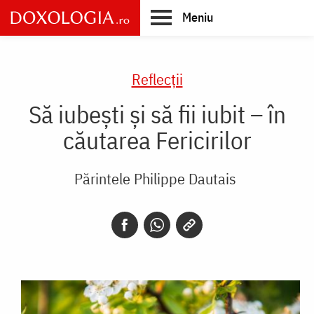
Skip
Meniu
to
main
Main
content
navigation
Reflecții
Să iubești și să fii iubit – în
căutarea Fericirilor
Părintele Philippe Dautais