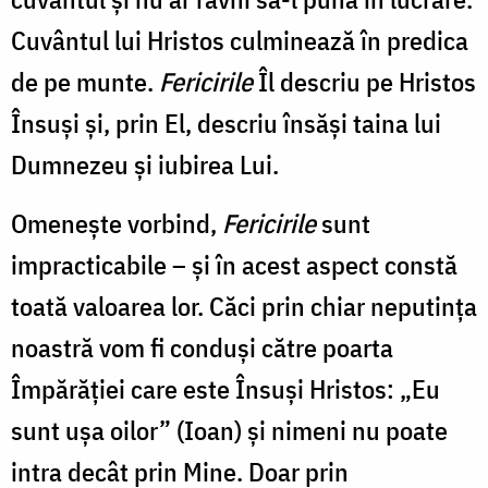
Cuvântul lui Hristos culminează în predica
de pe munte.
Fericirile
Îl descriu pe Hristos
Însuşi şi, prin El, descriu însăşi taina lui
Dumnezeu şi iubirea Lui.
Omeneşte vorbind,
Fericirile
sunt
impracticabile – şi în acest aspect constă
toată valoarea lor. Căci prin chiar neputinţa
noastră vom fi conduşi către poarta
Împărăţiei care este Însuşi Hristos: „Eu
sunt uşa oilor” (Ioan) şi nimeni nu poate
intra decât prin Mine. Doar prin