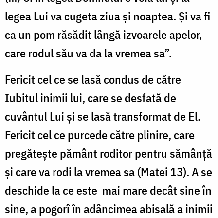
legea Lui va cugeta ziua şi noaptea. Şi va fi
ca un pom răsădit lângă izvoarele apelor,
care rodul său va da la vremea sa”.
Fericit cel ce se lasă condus de către
Iubitul inimii lui, care se desfată de
cuvântul Lui şi se lasă transformat de El.
Fericit cel ce purcede către plinire, care
pregăteşte pământ roditor pentru sămânţă
şi care va rodi la vremea sa (Matei 13). A se
deschide la ce este mai mare decât sine în
sine, a pogorî în adâncimea abisală a inimii