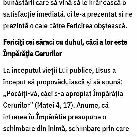
bunăstării care să vină să le hrănească o
satisfacţie imediată, ci le-a prezentat şi ne
prezintă o cale către Fericirea obştească.
Fericiţi cei săraci cu duhul, căci a lor este
Împărăţia Cerurilor
La începutul vieţii Lui publice, Iisus a
început să propovăduiască şi să spună:
„Pocăiţi-vă, căci s-a apropiat Împărăţia
Cerurilor” (Matei 4, 17). Anume, că
intrarea în Împărăţie presupune o
schimbare din inimă, schimbare prin care