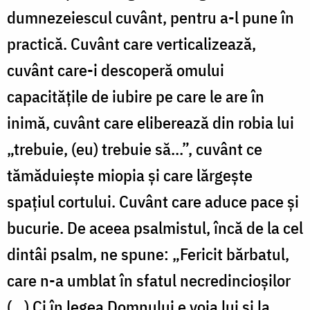
dumnezeiescul cuvânt, pentru a-l pune în
practică. Cuvânt care verticalizează,
cuvânt care-i descoperă omului
capacităţile de iubire pe care le are în
inimă, cuvânt care eliberează din robia lui
„trebuie, (eu) trebuie să...”, cuvânt ce
tămăduieşte miopia şi care lărgeşte
spaţiul cortului. Cuvânt care aduce pace şi
bucurie. De aceea psalmistul, încă de la cel
dintâi psalm, ne spune: „Fericit bărbatul,
care n-a umblat în sfatul necredincioşilor
(…) Ci în legea Domnului e voia lui şi la