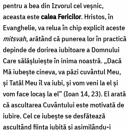
pentru a bea din Izvorul cel veşnic,
aceasta este
calea Fericilor
. Hristos, în
Evanghelie, va relua în chip explicit aceste
mitsvah
, arătând că punerea lor în practică
depinde de dorirea iubitoare a Domnului
Care sălăşluieşte în inima noastră. „Dacă
Mă iubeşte cineva, va păzi cuvântul Meu,
şi Tatăl Meu îl va iubi, şi vom veni la el şi
vom face locaş la el” (Ioan 14, 23). El arată
că ascultarea Cuvântului este motivată de
iubire. Cel ce iubeşte se desfătează
ascultând fiinţa iubită şi asimilându-i