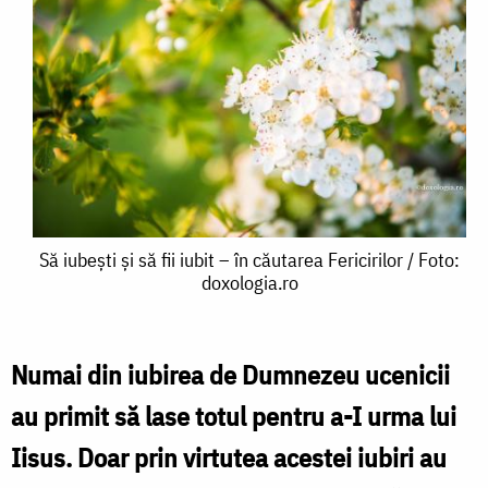
Să
Să iubești și să fii iubit – în căutarea Fericirilor / Foto:
doxologia.ro
iubești
și
să
Numai din iubirea de Dumnezeu ucenicii
fii
au primit să lase totul pentru a-I urma lui
iubit
Iisus. Doar prin virtutea acestei iubiri au
–