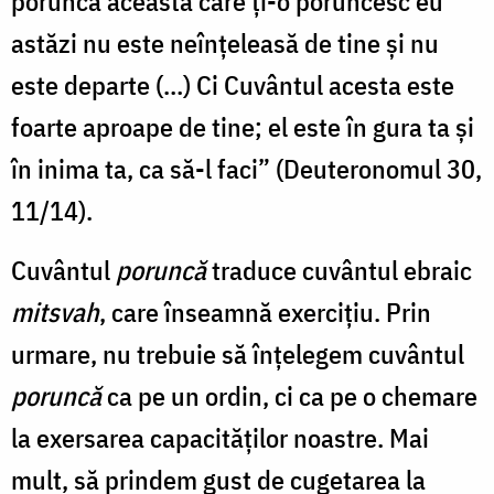
porunca aceasta care ţi-o poruncesc eu
astăzi nu este neînţeleasă de tine şi nu
este departe (…) Ci Cuvântul acesta este
foarte aproape de tine; el este în gura ta şi
în inima ta, ca să-l faci” (Deuteronomul 30,
11/14).
Cuvântul
poruncă
traduce cuvântul ebraic
mitsvah
, care înseamnă exerciţiu. Prin
urmare, nu trebuie să înţelegem cuvântul
poruncă
ca pe un ordin, ci ca pe o chemare
la exersarea capacităţilor noastre. Mai
mult, să prindem gust de cugetarea la