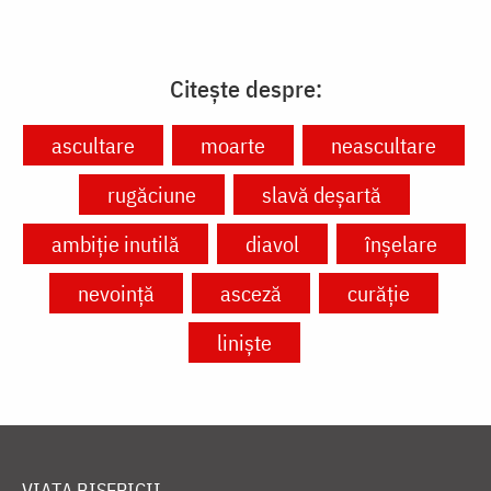
Citește despre:
ascultare
moarte
neascultare
rugăciune
slavă deșartă
ambiție inutilă
diavol
înșelare
nevoință
asceză
curăție
liniște
VIAȚA BISERICII