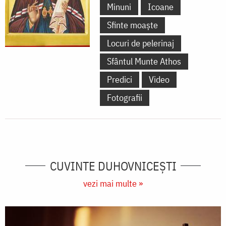
Minuni
Icoane
Sfinte moaște
Locuri de pelerinaj
Sfântul Munte Athos
Predici
Video
Fotografii
CUVINTE DUHOVNICEȘTI
vezi mai multe »