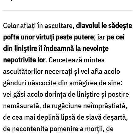
Celor aflați în ascultare,
diavolul le sădește
pofta unor virtuți peste putere
; iar
pe cei
din liniștire îi îndeamnă la nevoințe
nepotrivite lor
. Cercetează mintea
ascultătorilor necercați și vei afla acolo
gânduri născocite din amăgirea de sine:
vei găsi acolo dorința de liniștire și postire
nemăsurată, de rugăciune neîmprăștiată,
de cea mai deplină lipsă de slavă deșartă,
de necontenita pomenire a morții, de