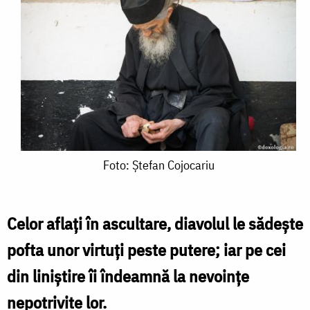
Foto:
Foto: Ştefan Cojocariu
Ştefan
Cojocariu
Celor aflați în ascultare, diavolul le sădește
pofta unor virtuți peste putere; iar pe cei
din liniștire îi îndeamnă la nevoințe
nepotrivite lor.