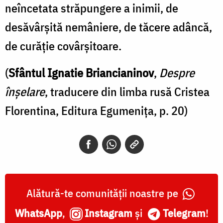
neîncetata străpungere a inimii, de
desăvârșită nemâniere, de tăcere adâncă,
de curăție covârșitoare.
(
Sfântul Ignatie Briancianinov
,
Despre
înșelare
, traducere din limba rusă Cristea
Florentina, Editura Egumenița, p. 20)
Alătură-te comunității noastre pe
WhatsApp
,
Instagram
și
Telegram
!