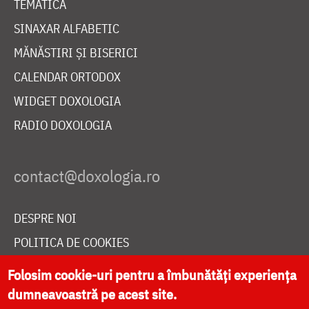
TEMATICĂ
SINAXAR ALFABETIC
MĂNĂSTIRI ȘI BISERICI
CALENDAR ORTODOX
WIDGET DOXOLOGIA
RADIO DOXOLOGIA
DESPRE NOI
POLITICA DE COOKIES
DONEAZĂ ONLINE PENTRU CATEDRALA NAȚIONALĂ
Folosim cookie-uri pentru a îmbunătăți experiența
dumneavoastră pe acest site.