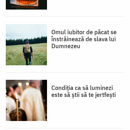
Omul iubitor de păcat se
înstrăinează de slava lui
Dumnezeu
Condiția ca să luminezi
este să știi să te jertfești