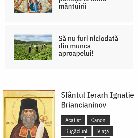
mântuirii
Să nu furi niciodată
din munca
aproapelui!
Sfântul Ierarh Ignatie
Briancianinov
Acatist
Canon
Rugăciuni
Viață