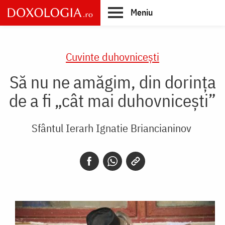
Skip
Meniu
to
main
Main
content
navigation
Cuvinte duhovnicești
Să nu ne amăgim, din dorința
de a fi „cât mai duhovnicești”
Sfântul Ierarh Ignatie Briancianinov