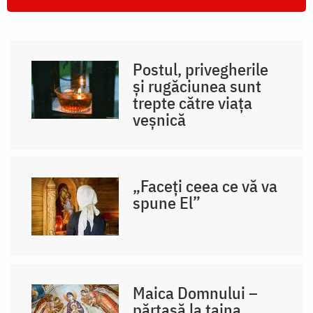
Postul, privegherile
și rugăciunea sunt
trepte către viața
veșnică
„Faceți ceea ce vă va
spune El”
Maica Domnului –
părtașă la taina