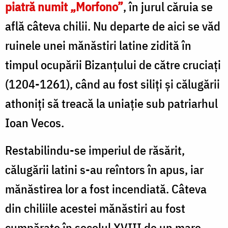
piatră numit „Morfono”
, în jurul căruia se
află câteva chilii. Nu departe de aici se văd
ruinele unei mănăstiri latine zidită în
timpul ocupării Bizanţului de către cruciaţi
(1204-1261), când au fost siliţi şi călugării
athoniţi să treacă la uniaţie sub patriar­hul
Ioan Vecos.
Restabilindu-se imperiul de răsărit,
călugării latini s-au reîntors în apus, iar
mănăstirea lor a fost incendiată. Câteva
din chiliile acestei mănăstiri au fost
cumpărate în secolul XVIII de un mare