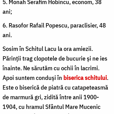
5. Monah Serafim Hobincu, econom, 38
ani;
6. Rasofor Rafail Popescu, paraclisier, 48
ani.
Sosim în Schitul Lacu la ora amiezii.
Părinţii trag clopotele de bucurie şi ne ies
înainte. Ne sărutăm cu ochii în lacrimi.
Apoi suntem conduşi în
biserica schi­tului
.
Este o biserică de piatră cu catapeteasmă
de mar­mură gri, zidită între anii 1900-
1904, cu hramul Sfântul Mare Mucenic