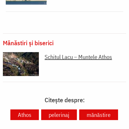
Mănăstiri și biserici
Schitul Lacu – Muntele Athos
Citește despre:
Athos
pelerinaj
mănăstire