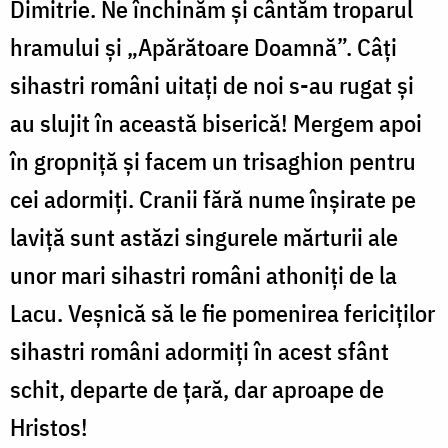
Dimitrie. Ne închinăm şi cântăm troparul
hramului şi „Apărătoare Doamnă”. Câţi
sihastri români uitaţi de noi s-au rugat şi
au slujit în această biserică! Mergem apoi
în gropniţă şi facem un trisaghion pentru
cei adormiţi. Cranii fără nume înşirate pe
laviţă sunt astăzi singurele mărturii ale
unor mari sihastri români athoniţi de la
Lacu. Veşnică să le fie pomenirea fericiţilor
sihastri români adormiţi în acest sfânt
schit, departe de ţară, dar aproape de
Hristos!