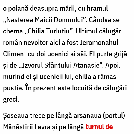
o poiană deasupra mării, cu hramul
„Naşterea Maicii Domnului”. Cândva se
che­ma „Chilia Turlutiu”. Ultimul călugăr
român nevoitor aici a fost Ieromonahul
Climent cu doi ucenici ai săi. El purta grijă
şi de „Izvorul Sfântului Atanasie”. Apoi,
murind el şi ucenicii lui, chilia a rămas
pustie. În pre­zent este locuită de călugări
greci.
Şoseaua trece pe lângă arsanaua (portul)
Mănăstirii Lavra şi pe lângă
turnul de