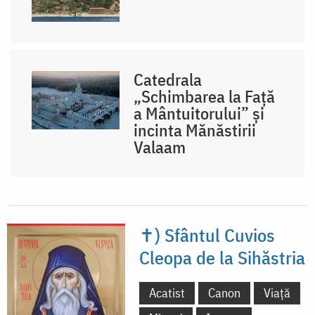
Catedrala
„Schimbarea la Față
a Mântuitorului” și
incinta Mănăstirii
Valaam
✝) Sfântul Cuvios
Cleopa de la Sihăstria
Acatist
Canon
Viață