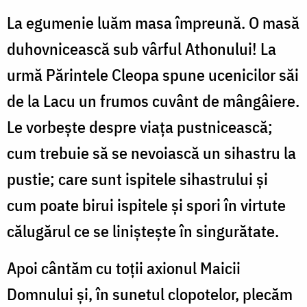
La egumenie luăm masa împreună. O masă
duhov­nicească sub vârful Athonului! La
urmă Părintele Cleopa spune ucenicilor săi
de la Lacu un frumos cuvânt de mângâiere.
Le vorbeşte despre viaţa pustnicească;
cum trebuie să se nevoiască un sihastru la
pustie; care sunt ispitele sihastrului şi
cum poate birui ispitele şi spori în virtute
călugărul ce se linişteşte în singurătate.
Apoi cântăm cu toţii axionul Maicii
Domnului şi, în sunetul clopotelor, plecăm