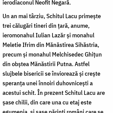
ierodiaconul Neofit Negară.
Un an mai târziu, Schitul Lacu primeşte
trei călu­gări tineri din ţară, anume,
ieromonahul Iulian Lazăr şi monahul
Meletie Ifrim din Mănăstirea Sihăstria,
precum şi monahul Melchisedec Ghiţun
din obştea Mănăstirii Putna. Astfel
slujbele bisericii se înviorează şi creşte
speranţa unei înnoiri duhovniceşti a
acestui schit. În prezent Schitul Lacu are
şase chilii, din care una cu etaj este
egumenia, şi şase părinţi români care se