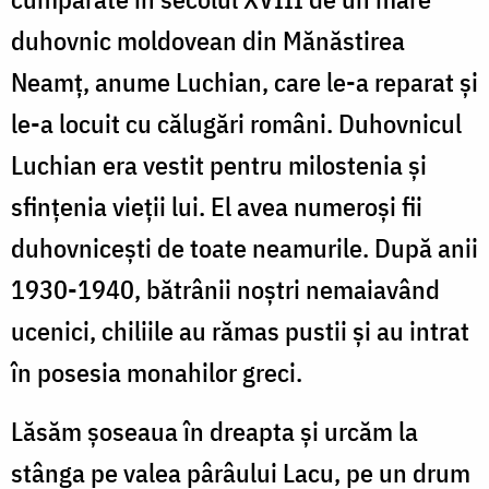
duhovnic moldovean din Mănăstirea
Neamţ, anume Luchian, care le-a reparat şi
le-a locuit cu călugări români. Duhovnicul
Luchian era vestit pentru milostenia şi
sfinţenia vieţii lui. El avea numeroşi fii
duhovniceşti de toate neamurile. După anii
1930-1940, bătrânii noştri nemaiavând
ucenici, chiliile au rămas pustii şi au intrat
în posesia monahilor greci.
Lăsăm şoseaua în dreapta şi urcăm la
stânga pe valea pârâului Lacu, pe un drum