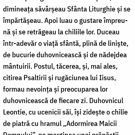
dimineaţa săvârşeau Sfânta Liturghie şi se
împărtăşeau. Apoi luau o gustare împreu­
nă şi se retrăgeau la chiliile lor. Duceau
într-adevăr o viaţă sfântă, plină de linişte,
de bucurie duhovnicească şi de nădejdea
mântuirii. Postul, tăcerea, şi, mai ales,
citirea Psaltirii şi rugăciunea lui Iisus,
formau nevoinţa şi preocuparea lor
duhovnicească de fiecare zi. Duhov­nicul
Leontie, cu ucenicii săi, îşi zideşte o chilie
de piatră cu hramul „Adormirea Maicii
Domnului”, pe marginea unei prăpăstii