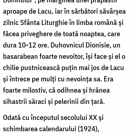
aproape de Lacu, iar în sărbă­tori săvârşea
zilnic Sfânta Liturghie în limba română şi
făcea priveghere de toată noaptea, care
dura 10-12 ore. Duhovnicul Dionisie, un
basarabean foarte nevoitor, îşi face şi el o
chilie pustnicească puţin mai jos de Lacu
şi întrece pe mulţi cu nevoinţa sa. Era
foarte milostiv, că odihnea şi hrănea
sihastrii săraci şi pelerinii din ţară.
Odată cu începutul secolului XX şi
schimbarea calendarului (1924),