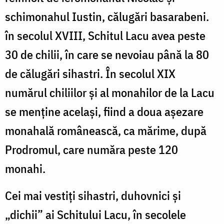
schimonahul Iustin, călugări basarabeni.
în secolul XVIII, Schitul Lacu avea peste
30 de chilii, în care se nevoiau până la 80
de călugări sihastri. În secolul XIX
numărul chiliilor şi al monahilor de la Lacu
se menţine acelaşi, fiind a doua aşezare
monahală românească, ca mărime, după
Prodromul, care număra peste 120
monahi.
Cei mai vestiţi sihastri, duhovnici şi
„dichii” ai Schitului Lacu, în secolele