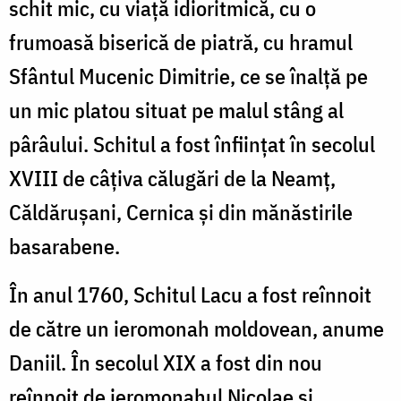
schit mic, cu viaţă idioritmică, cu o
frumoasă biserică de piatră, cu hramul
Sfântul Mucenic Dimitrie, ce se înalţă pe
un mic platou situat pe malul stâng al
pârâului. Schitul a fost înfiinţat în secolul
XVIII de câţiva călugări de la Neamţ,
Căldăruşani, Cernica şi din mănăstirile
basarabene.
În anul 1760, Schitul Lacu a fost reînnoit
de către un ieromonah moldovean, anume
Daniil. În secolul XIX a fost din nou
reînnoit de ieromonahul Nicolae şi