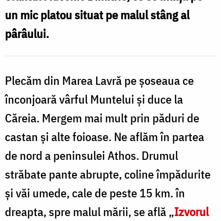
Cleopa
un mic platou situat pe malul stâng al
la
pârâului.
Athos
Plecăm din Marea Lavră pe şoseaua ce
înconjoară vârful Muntelui şi duce la
Căreia. Mergem mai mult prin păduri de
castan şi alte foioase. Ne aflăm în partea
de nord a peninsulei Athos. Drumul
străbate pante abrupte, coline împădurite
şi văi umede, cale de peste 15 km. în
dreapta, spre malul mării, se află „
Izvorul