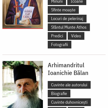
Minuni
Icoane
Sfinte moaște
Locuri de pelerinaj
Sfântul Munte Athos
Predici
Video
Fotografii
Arhimandritul
Ioanichie Bălan
Cuvinte ale autorului
Biografie
Cuvinte duhovnicești