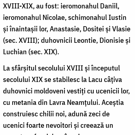
XVIII-XIX, au fost: ieromo­nahul Daniil,
ieromonahul Nicolae, schimonahul Iustin
şi înaintaşii lor, Anastasie, Dositei şi Vlasie
(sec. XVIII); duhovnicii Leontie, Dionisie şi
Luchian (sec. XIX).
La sfârşitul secolului XVIII şi începutul
secolului XIX se stabilesc la Lacu câţiva
duhovnici moldoveni vestiţi cu ucenicii lor,
cu metania din Lavra Neamţului. Aceştia
construiesc chilii noi, adună zeci de
ucenici foarte nevoitori şi creează un