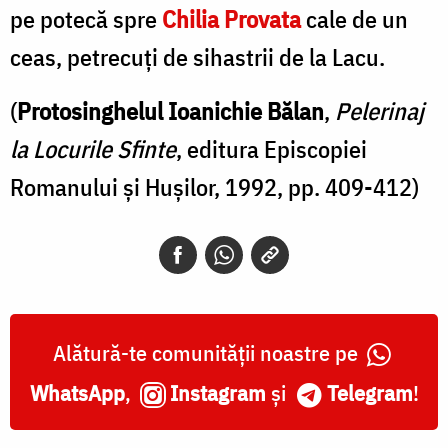
pe potecă spre
Chilia Provata
cale de un
ceas, petrecuţi de sihastrii de la Lacu.
(
Protosinghelul Ioanichie Bălan
,
Pelerinaj
la Locurile Sfinte
, editura Episcopiei
Romanului şi Huşilor, 1992, pp. 409-412)
Alătură-te comunității noastre pe
WhatsApp
,
Instagram
și
Telegram
!