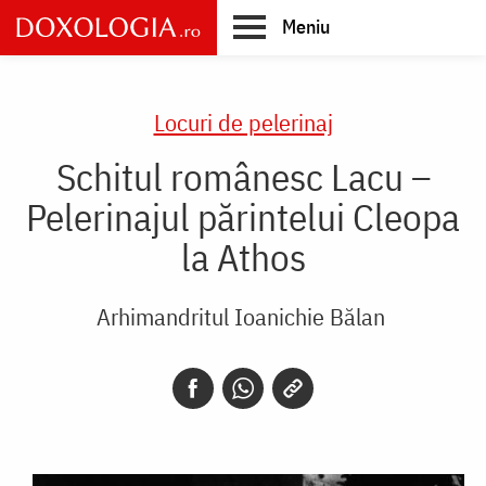
Skip
Meniu
to
main
Main
content
navigation
Locuri de pelerinaj
Schitul românesc Lacu –
Pelerinajul părintelui Cleopa
la Athos
Arhimandritul Ioanichie Bălan