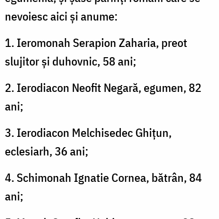
nevoiesc aici şi anume:
1. Ieromonah Serapion Zaharia, preot
slujitor şi duhovnic, 58 ani;
2. Ierodiacon Neofit Negară, egumen, 82
ani;
3. Ierodiacon Melchisedec Ghiţun,
eclesiarh, 36 ani;
4. Schimonah Ignatie Cornea, bătrân, 84
ani;