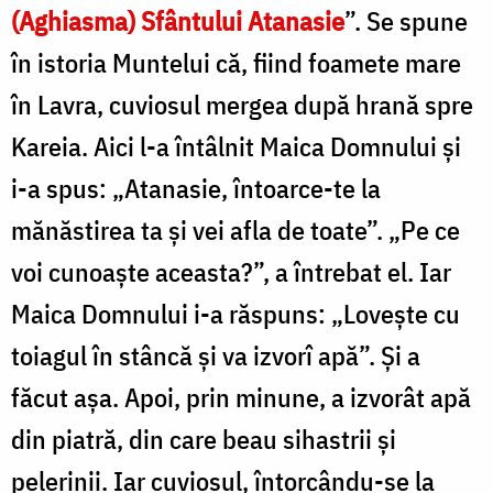
(Aghiasma) Sfântului Atanasie
”. Se spune
în istoria Muntelui că, fiind foamete mare
în Lavra, cuviosul mergea după hrană spre
Kareia. Aici l-a întâlnit Maica Domnului şi
i-a spus: „Atanasie, întoarce-te la
mănăsti­rea ta şi vei afla de toate”. „Pe ce
voi cunoaşte aceas­ta?”, a întrebat el. Iar
Maica Domnului i-a răspuns: „Loveşte cu
toiagul în stâncă şi va izvorî apă”. Şi a
făcut aşa. Apoi, prin minune, a izvorât apă
din piatră, din care beau sihastrii şi
pelerinii. Iar cuviosul, întorcându-se la