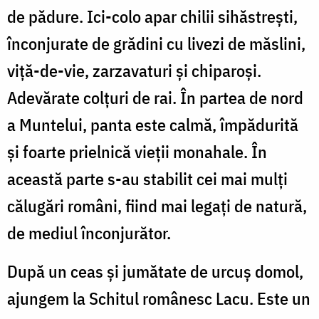
de pădure. Ici-colo apar chilii sihăstreşti,
înconjurate de grădini cu livezi de măslini,
viţă-de-vie, zarzavaturi şi chiparoşi.
Adevărate colţuri de rai. În partea de nord
a Muntelui, panta este calmă, împădurită
şi foarte prielnică vieţii monahale. În
această parte s-au stabilit cei mai mulţi
călugări români, fiind mai legaţi de natură,
de mediul înconjurător.
După un ceas şi jumătate de urcuş domol,
ajungem la Schitul românesc Lacu. Este un