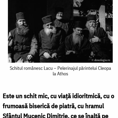
Schitul
Schitul românesc Lacu – Pelerinajul părintelui Cleopa
la Athos
românesc
Lacu
–
Este un schit mic, cu viaţă idioritmică, cu o
Pelerinajul
frumoasă biserică de piatră, cu hramul
părintelui
Sfântul Mucenic Dimitrie, ce se înalţă pe