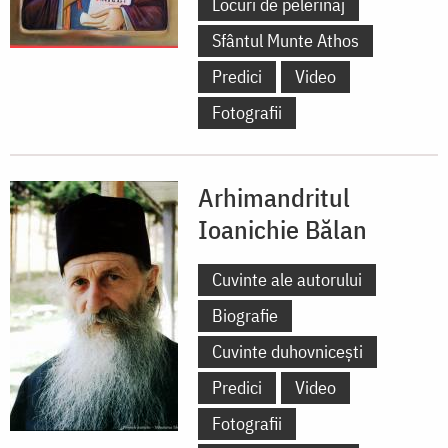
Locuri de pelerinaj
Sfântul Munte Athos
Predici
Video
Fotografii
Arhimandritul
Ioanichie Bălan
Cuvinte ale autorului
Biografie
Cuvinte duhovnicești
Predici
Video
Fotografii