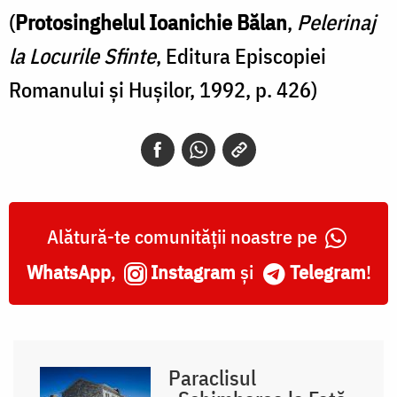
(
Protosinghelul Ioanichie Bălan
,
Pelerinaj
la Locurile Sfinte
, Editura Episcopiei
Romanului şi Huşilor, 1992, p. 426)
Alătură-te comunității noastre pe
WhatsApp
,
Instagram
și
Telegram
!
Paraclisul