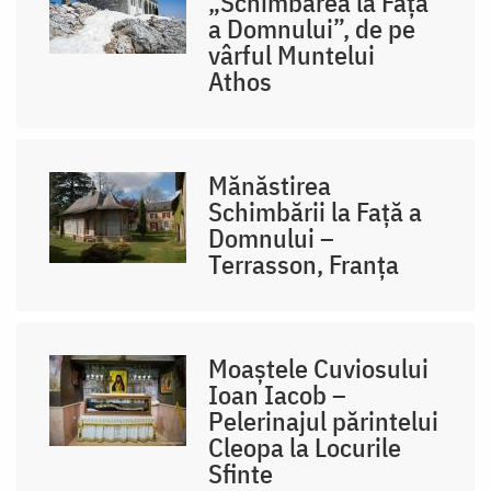
„Schimbarea la Față
a Domnului”, de pe
vârful Muntelui
Athos
Mănăstirea
Schimbării la Față a
Domnului –
Terrasson, Franţa
Moaștele Cuviosului
Ioan Iacob –
Pelerinajul părintelui
Cleopa la Locurile
Sfinte