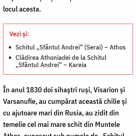
locul acesta.
Vezi și:
Schitul „Sfântul Andrei” (Serai) – Athos
Clădirea Athoniadei de la Schitul
„Sfântul Andrei” – Kareia
În anul 1830 doi sihaștri ruşi, Visarion şi
Varsanufie, au cumpărat această chilie şi
cu ajutoare mari din Rusia, au zidit din
temelie cel mai mare schit din Muntele
Athos, cunoscut sub numele de „Schitul