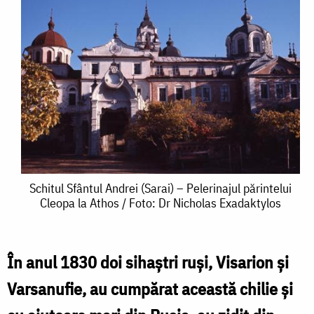
Schitul
Schitul Sfântul Andrei (Sarai) – Pelerinajul părintelui
Cleopa la Athos / Foto: Dr Nicholas Exadaktylos
Sfântul
Andrei
(Sarai)
În anul 1830 doi sihaștri ruşi, Visarion şi
–
Varsanufie, au cumpărat această chilie şi
Pelerinajul