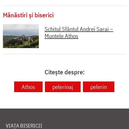
Mănăstiri și biserici
Schitul Sfântul Andrei Sarai –
Muntele Athos
Citește despre:
Athos
pelerinaj
pelerin
VIAȚA BISERICII