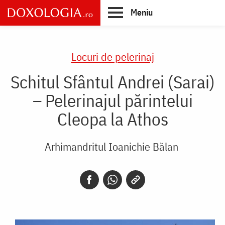
Skip
Meniu
to
main
Main
content
navigation
Locuri de pelerinaj
Schitul Sfântul Andrei (Sarai)
– Pelerinajul părintelui
Cleopa la Athos
Arhimandritul Ioanichie Bălan