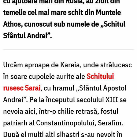
cu ajutoare mari din Rusia, au zidit din
părintelui
temelie cel mai mare schit din Muntele
Cleopa
Athos, cunoscut sub numele de „Schitul
la
Sfântul Andrei”.
Athos
/
Foto:
Urcăm aproape de Kareia, unde strălucesc
Dr
în soare cupolele aurite ale
Schitului
Nicholas
rusesc Sarai
, cu hramul „Sfântul Apostol
Exadaktylos
Andrei”. Pe la începutul secolului XIII se
nevoia aici, într-o chilie retrasă, fostul
patriarh al Constantinopolului, Serafim.
După el mulţi alţi sihaștri s-au nevoit în