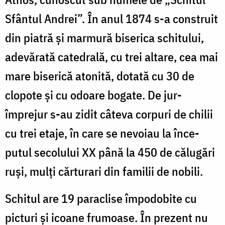
Sfântul Andrei”. În anul 1874 s-a construit
din piatră şi marmu­ră biserica schitului,
adevărată catedrală, cu trei altare, cea mai
mare biserică atonită, dotată cu 30 de
clopote şi cu odoare bogate. De jur-
împrejur s-au zidit câteva cor­puri de chilii
cu trei etaje, în care se nevoiau la înce­
putul secolului XX până la 450 de călugări
ruşi, mulţi cărturari din familii de nobili.
Schitul are 19 paraclise împodobite cu
picturi şi icoane frumoase. În prezent nu