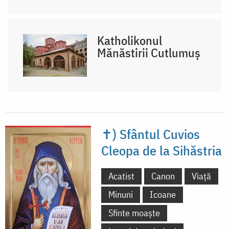
Katholikonul
Mănăstirii Cutlumuș
✝) Sfântul Cuvios
Cleopa de la Sihăstria
Acatist
Canon
Viață
Minuni
Icoane
Sfinte moaște