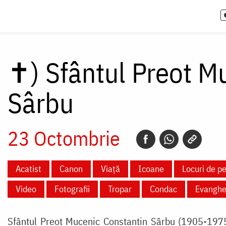
✝)
Sfântul Preot M
Sârbu
23 Octombrie
Acatist
Canon
Viață
Icoane
Locuri de pe
Video
Fotografii
Tropar
Condac
Evanghe
Sfântul Preot Mucenic Constantin Sârbu (1905-1975) 