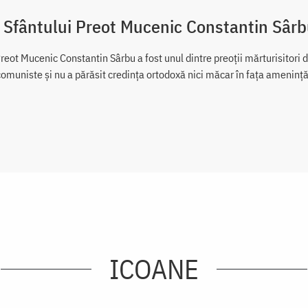
 Sfântului Preot Mucenic Constantin Sâr
Preot Mucenic Constantin Sârbu a fost unul dintre preoții mărturisitori
comuniste și nu a părăsit credința ortodoxă nici măcar în fața amenință
ICOANE