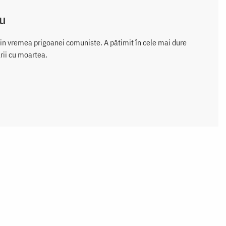
bu
 din vremea prigoanei comuniste. A pătimit în cele mai dure
rii cu moartea.