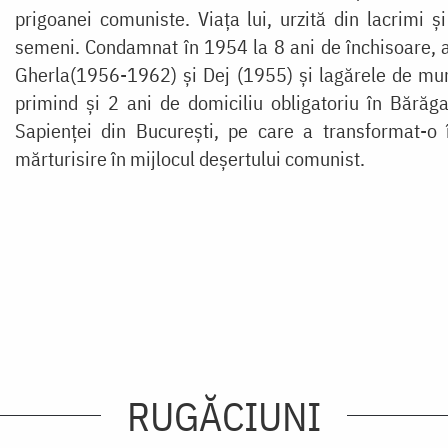
prigoanei comuniste. Viaţa lui, urzită din lacrimi ş
semeni. Condamnat în 1954 la 8 ani de închisoare, a 
Gherla(1956-1962) și Dej (1955) și lagărele de mun
primind şi 2 ani de domiciliu obligatoriu în Bărăga
Sapienţei din Bucureşti, pe care a transformat-o 
mărturisire în mijlocul deşertului comunist.
RUGĂCIUNI