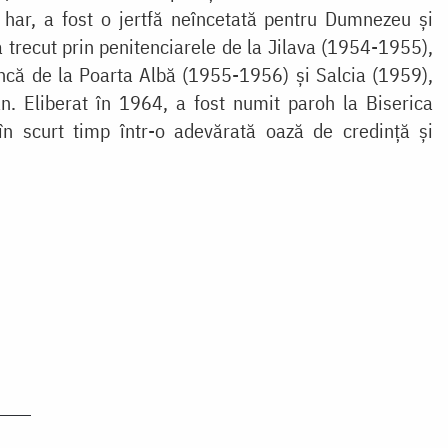
i har, a fost o jertfă neîncetată pentru Dumnezeu şi
trecut prin penitenciarele de la Jilava (1954-1955),
că de la Poarta Albă (1955-1956) și Salcia (1959),
n. Eliberat în 1964, a fost numit paroh la Biserica
în scurt timp într-o adevărată oază de credinţă şi