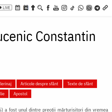
LIVE
06
ucenic Constantin
lerinaj
Articole despre sfânt
Texte de sfânt
lie
Apostol
a fost unul dintre preoții mărturisitori din vremea