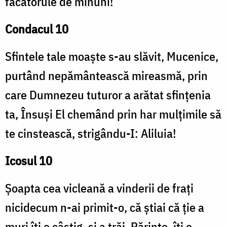
făcătorule de minuni!
Condacul 10
Sfintele tale moaște s-au slăvit, Mucenice,
purtând nepământească mireasmă, prin
care Dumnezeu tuturor a arătat sfințenia
ta, Însuși El chemând prin har mulțimile să
te cinstească, strigându-I: Aliluia!
Icosul 10
Șoapta cea vicleană a vinderii de frați
nicidecum n-ai primit-o, că știai că ție a
muri îți e câștig, și a trăi, Părinte, îți e