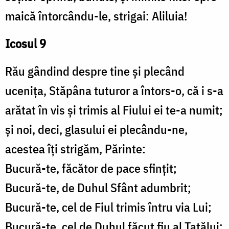
maică întorcându-le, strigai: Aliluia!
Icosul 9
Rău gândind despre tine și plecând
ucenița, Stăpâna tuturor a întors-o, că i s-a
arătat în vis și trimis al Fiului ei te-a numit;
și noi, deci, glasului ei plecându-ne,
acestea îți strigăm, Părinte:
Bucură-te, făcător de pace sfințit;
Bucură-te, de Duhul Sfânt adumbrit;
Bucură-te, cel de Fiul trimis întru via Lui;
Bucură-te, cel de Duhul făcut fiu al Tatălui;