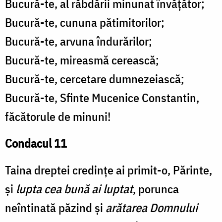
Bucură-te, al răbdării minunat învățător;
Bucură-te, cununa pătimitorilor;
Bucură-te, arvuna îndurărilor;
Bucură-te, mireasmă cerească;
Bucură-te, cercetare dumnezeiască;
Bucură-te, Sfinte Mucenice Constantin,
făcătorule de minuni!
Condacul 11
Taina dreptei credințe ai primit-o, Părinte,
și
lupta cea bună ai luptat
, porunca
neîntinată păzind și
arătarea Domnului