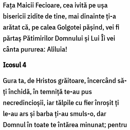
Fața Maicii Fecioare, cea ivită pe ușa
bisericii zidite de tine, mai dinainte ți-a
arătat că, pe calea Golgotei pășind, vei fi
părtaș Pătimirilor Domnului și Lui Îi vei
cânta pururea: Aliluia!
Icosul 4
Gura ta, de Hristos grăitoare, încercând să-
ți închidă, în temniță te-au pus
necredincioșii, iar tălpile cu fier înroșit ți
le-au ars și barba ți-au smuls-o, dar
Domnul în toate te întărea minunat; pentru