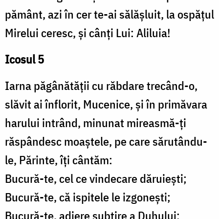
pământ, azi în cer te-ai sălășluit, la ospățul
Mirelui ceresc, și cânți Lui: Aliluia!
Icosul 5
Iarna păgânătății cu răbdare trecând-o,
slăvit ai înflorit, Mucenice, și în primăvara
harului intrând, minunat mireasmă-ți
răspândesc moaștele, pe care sărutându-
le, Părinte, îți cântăm:
Bucură-te, cel ce vindecare dăruiești;
Bucură-te, că ispitele le izgonești;
Bucură-te, adiere subțire a Duhului;