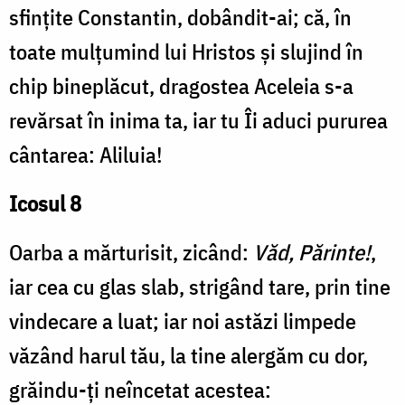
sfințite Constantin, dobândit-ai; că, în
toate mulțumind lui Hristos și slujind în
chip bineplăcut, dragostea Aceleia s-a
revărsat în inima ta, iar tu Îi aduci pururea
cântarea: Aliluia!
Icosul 8
Oarba a mărturisit, zicând:
Văd, Părinte!
,
iar cea cu glas slab, strigând tare, prin tine
vindecare a luat; iar noi astăzi limpede
văzând harul tău, la tine alergăm cu dor,
grăindu-ți neîncetat acestea: