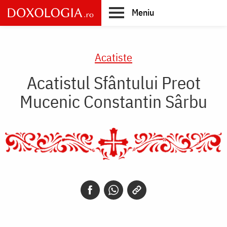
Skip
Meniu
to
main
Main
content
navigation
Acatiste
Acatistul Sfântului Preot
Mucenic Constantin Sârbu