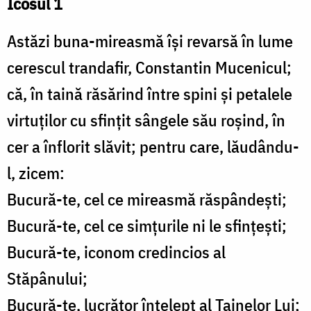
Icosul 1
Astăzi buna-mireasmă își revarsă în lume
cerescul trandafir, Constantin Mucenicul;
că, în taină răsărind între spini și petalele
virtuților cu sfințit sângele său roșind, în
cer a înflorit slăvit; pentru care, lăudându-
l, zicem:
Bucură-te, cel ce mireasmă răspândești;
Bucură-te, cel ce simțurile ni le sfințești;
Bucură-te, iconom credincios al
Stăpânului;
Bucură-te, lucrător înțelept al Tainelor Lui;