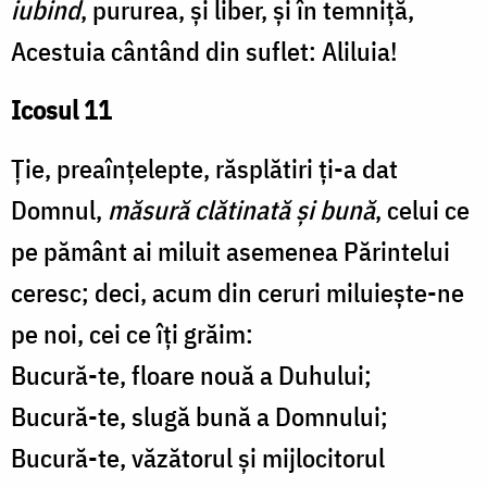
iubind
, pururea, și liber, și în temniță,
Acestuia cântând din suflet: Aliluia!
Icosul 11
Ție, preaînțelepte, răsplătiri ți-a dat
Domnul,
măsură clătinată și bună
, celui ce
pe pământ ai miluit asemenea Părintelui
ceresc; deci, acum din ceruri miluiește-ne
pe noi, cei ce îți grăim:
Bucură-te, floare nouă a Duhului;
Bucură-te, slugă bună a Domnului;
Bucură-te, văzătorul și mijlocitorul