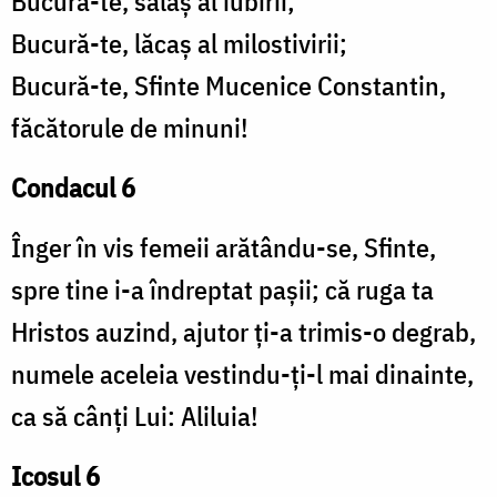
Bucură-te, sălaș al iubirii;
Bucură-te, lăcaș al milostivirii;
Bucură-te, Sfinte Mucenice Constantin,
făcătorule de minuni!
Condacul 6
Înger în vis femeii arătându-se, Sfinte,
spre tine i-a îndreptat pașii; că ruga ta
Hristos auzind, ajutor ți-a trimis-o degrab,
numele aceleia vestindu-ți-l mai dinainte,
ca să cânți Lui: Aliluia!
Icosul 6