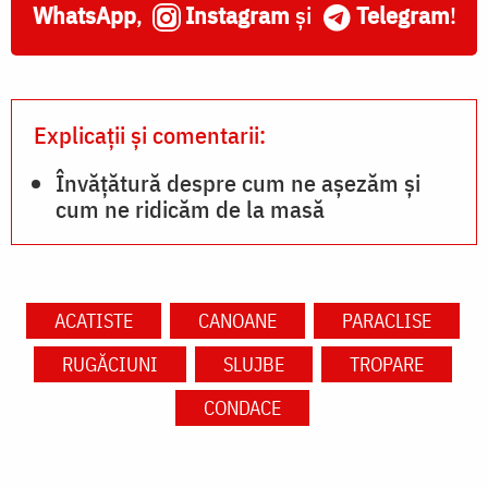
WhatsApp
,
Instagram
și
Telegram
!
Explicații și comentarii:
Învățătură despre cum ne așezăm și
cum ne ridicăm de la masă
ACATISTE
CANOANE
PARACLISE
RUGĂCIUNI
SLUJBE
TROPARE
CONDACE