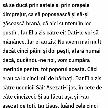
să se ducă prin satele și prin orașele
dimprejur, ca să poposească și să-și
găsească hrană, că aici suntem în loc
pustiu. Iar El a zis către ei: Dați-le voi să
mănânce. Iar ei au zis: Nu avem mai mult
decât cinci pâini și doi pești, afară numai
dacă, ducându-ne noi, vom cumpăra
merinde pentru tot poporul acesta. Căci
erau ca la cinci mii de bărbați. Dar El a zis
către ucenicii Săi: Așezați-i jos, în cete de
câte cincizeci. Și au făcut așa și i-au
așezat pe toți. Iar Iisus, luând cele cinci