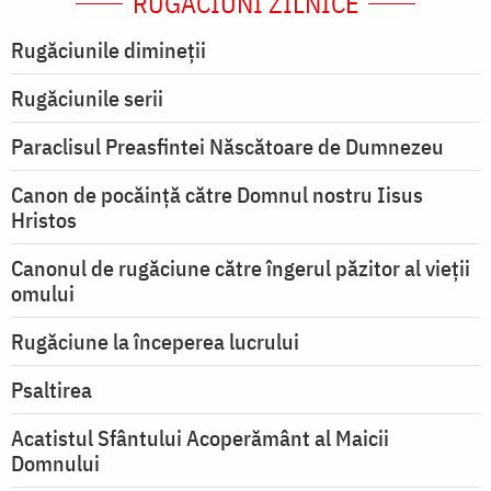
RUGĂCIUNI ZILNICE
Rugăciunile dimineții
Rugăciunile serii
Paraclisul Preasfintei Născătoare de Dumnezeu
Canon de pocăință către Domnul nostru Iisus
Hristos
Canonul de rugăciune către îngerul păzitor al vieții
omului
Rugăciune la începerea lucrului
Psaltirea
Acatistul Sfântului Acoperământ al Maicii
Domnului