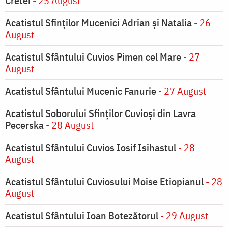
Cretei
- 25 August
Acatistul Sfinților Mucenici Adrian și Natalia
- 26
August
Acatistul Sfântului Cuvios Pimen cel Mare
- 27
August
Acatistul Sfântului Mucenic Fanurie
- 27 August
Acatistul Soborului Sfinților Cuvioși din Lavra
Pecerska
- 28 August
Acatistul Sfântului Cuvios Iosif Isihastul
- 28
August
Acatistul Sfântului Cuviosului Moise Etiopianul
- 28
August
Acatistul Sfântului Ioan Botezătorul
- 29 August