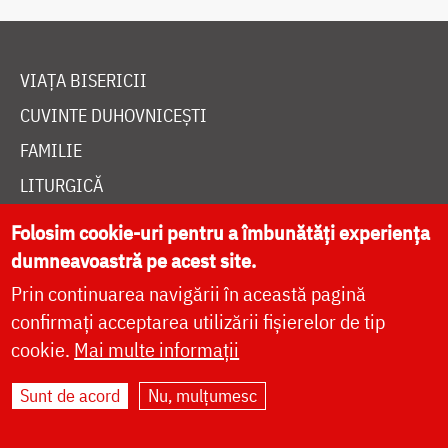
VIAȚA BISERICII
CUVINTE DUHOVNICEȘTI
FAMILIE
LITURGICĂ
BIBLIOTECĂ
Folosim cookie-uri pentru a îmbunătăți experiența
ÎNTREABĂ PREOTUL
dumneavoastră pe acest site.
MEDIA
Prin continuarea navigării în această pagină
confirmați acceptarea utilizării fișierelor de tip
ȘTIRI
cookie.
Mai multe informații
HRAMUL SFINTEI CUVIOASE PARASCHEVA
Sunt de acord
Nu, mulțumesc
AUTORI