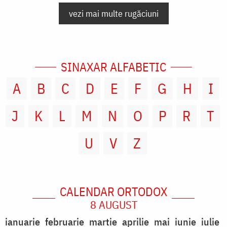
vezi mai multe rugăciuni
SINAXAR ALFABETIC
A
B
C
D
E
F
G
H
I
J
K
L
M
N
O
P
R
T
U
V
Z
CALENDAR ORTODOX
8 AUGUST
ianuarie
februarie
martie
aprilie
mai
iunie
iulie