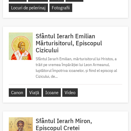
Locuri de pelerinaj
Fotografii
Sfântul Ierarh Emilian
Mărturisitorul, Episcopul
Cizicului
Sfântul Ierarh Emilian, mărturisitorul lui Hristos, a
trăit pe vremea împărăției lui Leon Armeanul,
luptătorul împotriva icoanelor, și fiind el episcop al
Cizicului, de...
Canon
Viață
Icoane
Video
Sfântul Ierarh Miron,
Episcopul Cretei