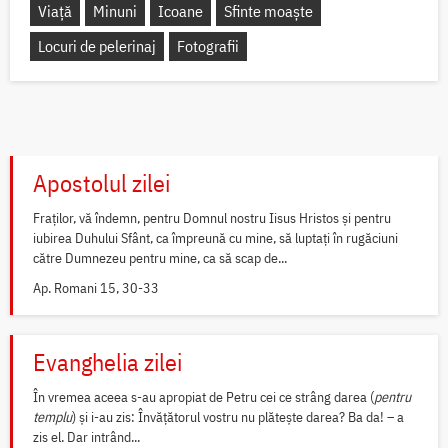
Viață
Minuni
Icoane
Sfinte moaște
Locuri de pelerinaj
Fotografii
Apostolul zilei
Fraților, vă îndemn, pentru Domnul nostru Iisus Hristos și pentru
iubirea Duhului Sfânt, ca împreună cu mine, să luptați în rugăciuni
către Dumnezeu pentru mine, ca să scap de...
Ap. Romani 15, 30-33
Evanghelia zilei
În vremea aceea s-au apropiat de Petru cei ce strâng darea (
pentru
templu
) și i-au zis: Învățătorul vostru nu plătește darea? Ba da! – a
zis el. Dar intrând...