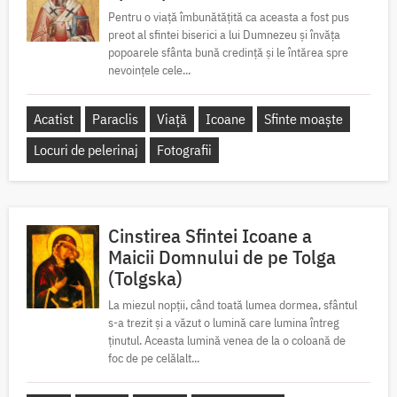
Pentru o viață îmbunătățită ca aceasta a fost pus
preot al sfintei biserici a lui Dumnezeu și învăța
popoarele sfânta bună credință și le întărea spre
nevoințele cele...
Acatist
Paraclis
Viață
Icoane
Sfinte moaște
Locuri de pelerinaj
Fotografii
Cinstirea Sfintei Icoane a
Maicii Domnului de pe Tolga
(Tolgska)
La miezul nopții, când toată lumea dormea, sfântul
s-a trezit și a văzut o lumină care lumina întreg
ținutul. Aceasta lumină venea de la o coloană de
foc de pe celălalt...