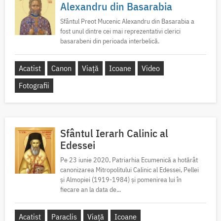
Alexandru din Basarabia
Sfântul Preot Mucenic Alexandru din Basarabia a
fost unul dintre cei mai reprezentativi clerici
basarabeni din perioada interbelică.
Acatist
Canon
Viață
Icoane
Video
Fotografii
Sfântul Ierarh Calinic al
Edessei
Pe 23 iunie 2020, Patriarhia Ecumenică a hotărât
canonizarea Mitropolitului Calinic al Edessei, Pellei
și Almopiei (1919-1984) și pomenirea lui în
fiecare an la data de...
Acatist
Paraclis
Viață
Icoane