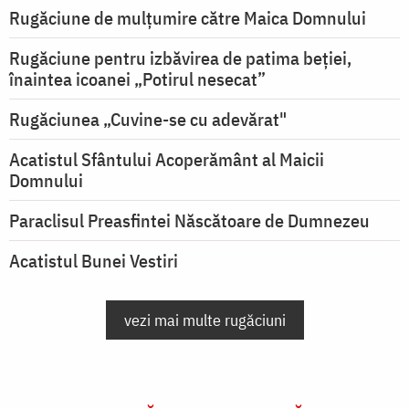
Rugăciune de mulţumire către Maica Domnului
Rugăciune pentru izbăvirea de patima beției,
înaintea icoanei „Potirul nesecat”
Rugăciunea „Cuvine-se cu adevărat"
Acatistul Sfântului Acoperământ al Maicii
Domnului
Paraclisul Preasfintei Născătoare de Dumnezeu
Acatistul Bunei Vestiri
vezi mai multe rugăciuni