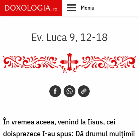
Skip
Meniu
to
main
Main
content
navigation
Ev. Luca 9, 12-18
În vremea aceea, venind la Iisus, cei
doisprezece I-au spus: Dă drumul mulțimii