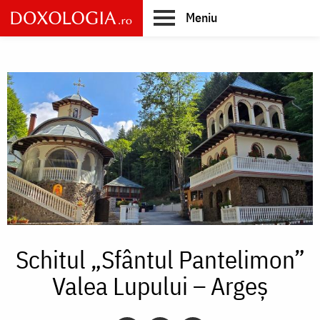
Skip
Meniu
to
main
Main
content
navigation
Schitul „Sfântul Pantelimon”
Valea Lupului – Argeș