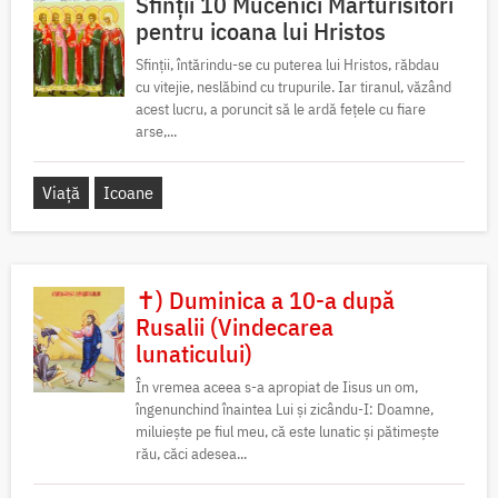
Sfinții 10 Mucenici Mărturisitori
pentru icoana lui Hristos
Sfinții, întărindu-se cu puterea lui Hristos, răbdau
cu vitejie, neslăbind cu trupurile. Iar tiranul, văzând
acest lucru, a poruncit să le ardă fețele cu fiare
arse,...
Viață
Icoane
✝) Duminica a 10-a după
Rusalii (Vindecarea
lunaticului)
În vremea aceea s-a apropiat de Iisus un om,
îngenunchind înaintea Lui și zicându-I: Doamne,
miluiește pe fiul meu, că este lunatic și pătimește
rău, căci adesea...