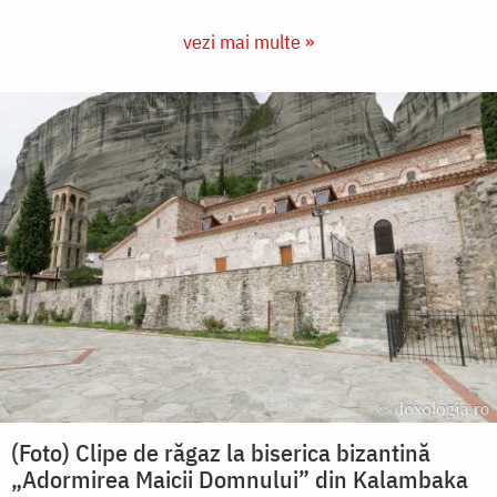
vezi mai multe »
(Foto) Clipe de răgaz la biserica bizantină
„Adormirea Maicii Domnului” din Kalambaka