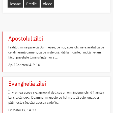
Icoane
Predici
Video
Apostolul zilei
Fraților, mi se pare că Dumnezeu, pe noi, apostolii, ne-a arătat ca pe
cei din urmă oameni, ca pe niște osândiți la moarte, fiindcă ne-am
făcut priveliște lumii și îngerilor și...
Ap. I Corinteni 4, 9-16
Evanghelia zilei
În vremea aceea s-a apropiat de Iisus un om, îngenunchind înaintea
Lui și zicându-I: Doamne, miluiește pe fiul meu, că este lunatic și
pătimește rău, căci adesea cade în...
Ev. Matei 17, 14-23