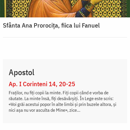
Sfânta Ana Prorocița, fiica lui Fanuel
Apostol
Ap. I Corinteni 14, 20-25
Fraților, nu fiți copii la minte. Fiți copii când e vorba de
răutate. La minte însă, fiți desăvârșiți. În Lege este scris:
«Voi grăi acestui popor în alte limbi și prin buzele altora, și
nici așa nu vor asculta de Mine», zice...