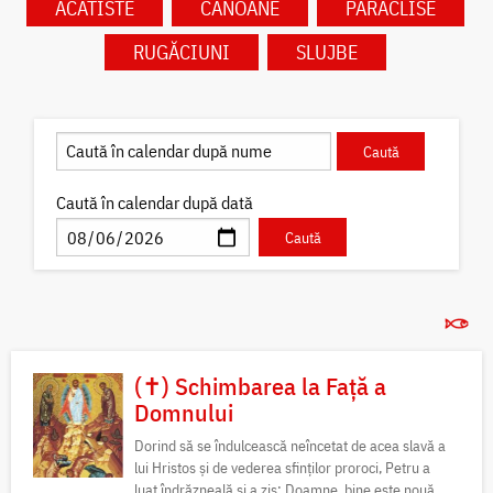
ACATISTE
CANOANE
PARACLISE
RUGĂCIUNI
SLUJBE
Caută în calendar după dată
(✝) Schimbarea la Față a
Domnului
Dorind să se îndulcească neîncetat de acea slavă a
lui Hristos și de vederea sfinților proroci, Petru a
luat îndrăzneală și a zis: Doamne, bine este nouă