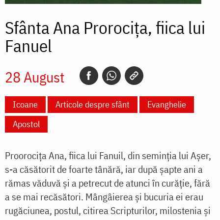
Sfânta Ana Prorocița, fiica lui
Fanuel
28 August
Icoane
Articole despre sfânt
Evanghelie
Apostol
Proorocița Ana, fiica lui Fanuil, din seminția lui Așer,
s-a căsătorit de foarte tânără, iar după șapte ani a
rămas văduvă și a petrecut de atunci în curăție, fără
a se mai recăsători. Mângâierea și bucuria ei erau
rugăciunea, postul, citirea Scripturilor, milostenia și