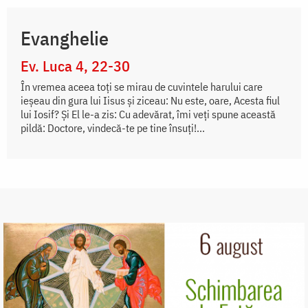
Evanghelie
Ev. Luca 4, 22-30
În vremea aceea toți se mirau de cuvintele harului care
ieșeau din gura lui Iisus și ziceau: Nu este, oare, Acesta fiul
lui Iosif? Și El le-a zis: Cu adevărat, îmi veți spune această
pildă: Doctore, vindecă-te pe tine însuți!...