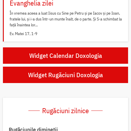
Evanghelia zilei
În vremea aceea a luat Iisus cu Sine pe Petru și pe Iacov și pe Ioan,
fratele lui, și i-a dus într-un munte înalt, de o parte. Și S-a schimbat la
față înaintea lor...
Ev. Matei 17, 1-9
Widget Calendar Doxologia
Widget Rugăciuni Doxologia
Rugăciuni zilnice
Rugăciunile dimineții