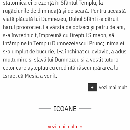
statornica ei prezență în Sfântul Templu, la
rugăciunile de dimineață și de seară. Pentru această
viață plăcută lui Dumnezeu, Duhul Sfânt i-a dăruit
harul proorociei. La vârsta de optzeci și patru de ani,
s-a învrednicit, împreună cu Dreptul Simeon, să
întâmpine în Templu Dumnezeiescul Prunc; inima ei
s-a umplut de bucurie, L-a închinat cu evlavie, a adus
mulțumire și slavă lui Dumnezeu și a vestit tuturor
celor care așteptau cu credință răscumpărarea lui
Israel că Mesia a venit.
+
vezi mai mult
ICOANE
vezi mai multe »