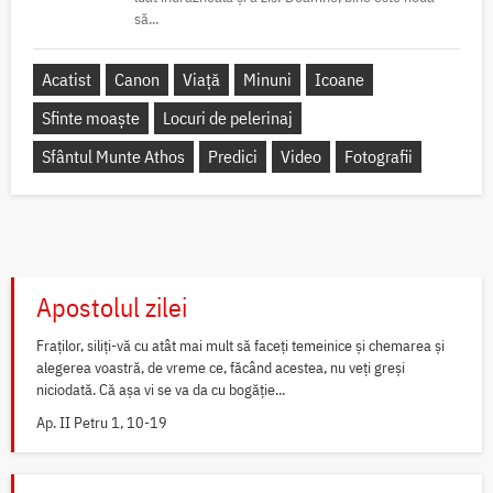
să...
Acatist
Canon
Viață
Minuni
Icoane
Sfinte moaște
Locuri de pelerinaj
Sfântul Munte Athos
Predici
Video
Fotografii
Apostolul zilei
Fraților, siliți-vă cu atât mai mult să faceți temeinice și chemarea și
alegerea voastră, de vreme ce, făcând acestea, nu veți greși
niciodată. Că așa vi se va da cu bogăție...
Ap. II Petru 1, 10-19