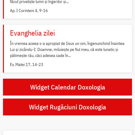
făcut priveliște lumii și îngerilor și...
Ap. I Corinteni 4, 9-16
Evanghelia zilei
În vremea aceea s-a apropiat de Iisus un om, îngenunchind înaintea
Lui și zicându-I: Doamne, miluiește pe fiul meu, că este lunatic și
pătimește rău, căci adesea cade în...
Ev. Matei 17, 14-23
Widget Calendar Doxologia
Widget Rugăciuni Doxologia