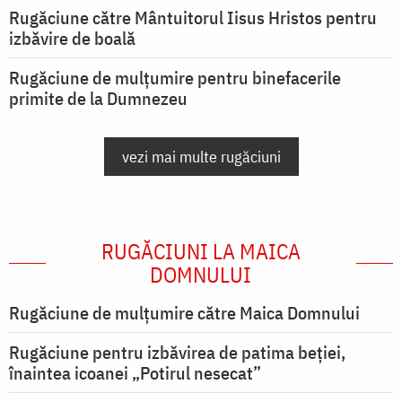
Rugăciune către Mântuitorul Iisus Hristos pentru
izbăvire de boală
Rugăciune de mulțumire pentru binefacerile
primite de la Dumnezeu
vezi mai multe rugăciuni
RUGĂCIUNI LA MAICA
DOMNULUI
Rugăciune de mulţumire către Maica Domnului
Rugăciune pentru izbăvirea de patima beției,
înaintea icoanei „Potirul nesecat”