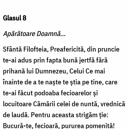
Glasul 8
Apărătoare Doamnă...
Sfântă Filofteia, Preafericită, din pruncie
te-ai adus prin fapta bună jertfă fără
prihană lui Dumnezeu, Celui Ce mai
înainte de a te naşte te ştia pe tine, care
te-ai făcut podoaba fecioarelor şi
locuitoare Cămării celei de nuntă, vrednică
de laudă. Pentru aceasta strigăm ţie:
Bucură-te, fecioară, pururea pomenită!