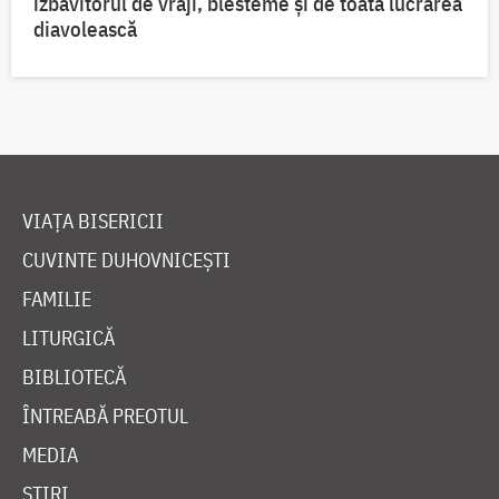
izbăvitorul de vrăji, blesteme și de toată lucrarea
diavolească
VIAȚA BISERICII
CUVINTE DUHOVNICEȘTI
FAMILIE
LITURGICĂ
BIBLIOTECĂ
ÎNTREABĂ PREOTUL
MEDIA
ȘTIRI