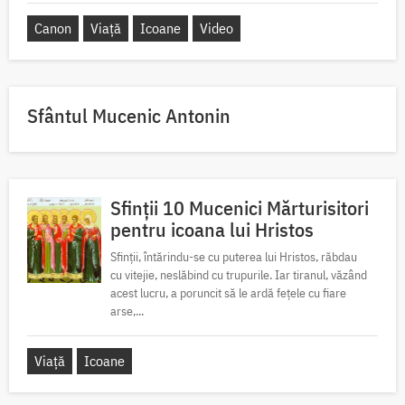
Canon
Viață
Icoane
Video
Sfântul Mucenic Antonin
Sfinții 10 Mucenici Mărturisitori
pentru icoana lui Hristos
Sfinții, întărindu-se cu puterea lui Hristos, răbdau
cu vitejie, neslăbind cu trupurile. Iar tiranul, văzând
acest lucru, a poruncit să le ardă fețele cu fiare
arse,...
Viață
Icoane