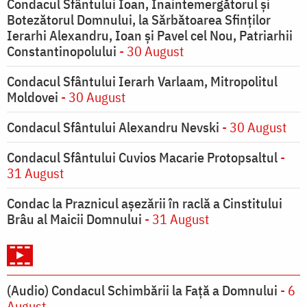
Condacul Sfântului Ioan, Înaintemergătorul şi
Botezătorul Domnului, la Sărbătoarea Sfinţilor
Ierarhi Alexandru, Ioan şi Pavel cel Nou, Patriarhii
Constantinopolului
- 30 August
Condacul Sfântului Ierarh Varlaam, Mitropolitul
Moldovei
- 30 August
Condacul Sfântului Alexandru Nevski
- 30 August
Condacul Sfântului Cuvios Macarie Protopsaltul
-
31 August
Condac la Praznicul aşezării în raclă a Cinstitului
Brâu al Maicii Domnului
- 31 August
(Audio) Condacul Schimbării la Față a Domnului
- 6
August