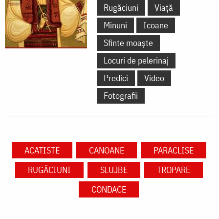
Rugăciuni
Viață
Minuni
Icoane
Sfinte moaște
Locuri de pelerinaj
Predici
Video
Fotografii
ACATISTE
CANOANE
PARACLISE
RUGĂCIUNI
SLUJBE
TROPARE
CONDACE