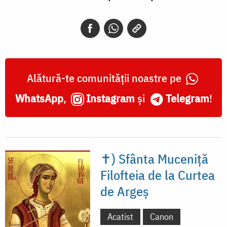
Alătură-te comunității noastre pe
WhatsApp
,
Instagram
și
Telegram
!
✝) Sfânta Muceniță
Filofteia de la Curtea
de Argeș
Acatist
Canon