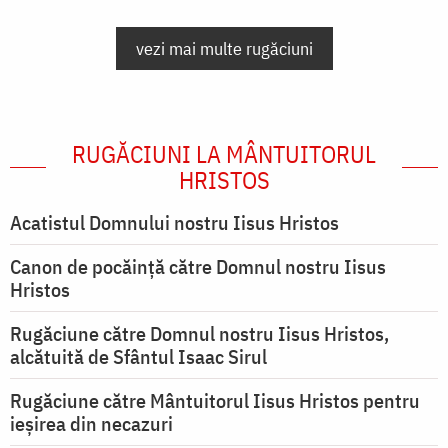
vezi mai multe rugăciuni
RUGĂCIUNI LA MÂNTUITORUL
HRISTOS
Acatistul Domnului nostru Iisus Hristos
Canon de pocăință către Domnul nostru Iisus
Hristos
Rugăciune către Domnul nostru Iisus Hristos,
alcătuită de Sfântul Isaac Sirul
Rugăciune către Mântuitorul Iisus Hristos pentru
ieşirea din necazuri