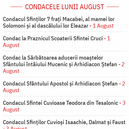
CONDACELE LUNII AUGUST
Condacul Sfinţilor 7 fraţi Macabei, al mamei lor
Solomoni şi al dascălului lor Eleazar
- 1 August
Condac la Praznicul Scoaterii Sfintei Cruci
- 1
August
Condac la Sărbătoarea aducerii moaştelor
Sfântului întâiului Mucenic şi Arhidiacon Ştefan
- 2
August
Condacul Sfântului Apostol și Arhidiacon Ștefan
- 2
August
Condacul Sfintei Cuvioase Teodora din Tesalonic
- 3
August
Condacul Sfinţilor Cuvioşi Isaachie, Dalmat şi Faust
- 3 August