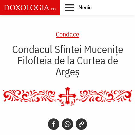
Skip
Meniu
to
main
Main
content
navigation
Condace
Condacul Sfintei Muceniţe
Filofteia de la Curtea de
Argeş