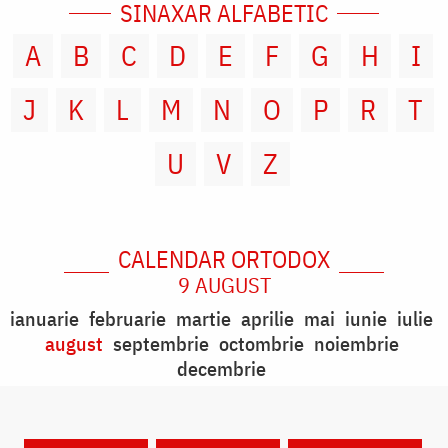
SINAXAR ALFABETIC
A
B
C
D
E
F
G
H
I
J
K
L
M
N
O
P
R
T
U
V
Z
CALENDAR ORTODOX
9 AUGUST
ianuarie
februarie
martie
aprilie
mai
iunie
iulie
august
septembrie
octombrie
noiembrie
decembrie