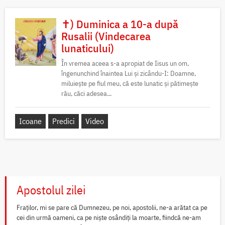
✝) Duminica a 10-a după
Rusalii (Vindecarea
lunaticului)
În vremea aceea s-a apropiat de Iisus un om,
îngenunchind înaintea Lui și zicându-I: Doamne,
miluiește pe fiul meu, că este lunatic și pătimește
rău, căci adesea...
Icoane
Predici
Video
Apostolul zilei
Fraților, mi se pare că Dumnezeu, pe noi, apostolii, ne-a arătat ca pe
cei din urmă oameni, ca pe niște osândiți la moarte, fiindcă ne-am