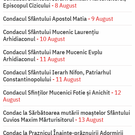
Episcopul Cizicului
- 8 August
Condacul Sfântului Apostol Matia
- 9 August
Condacul Sfântului Mucenic Laurențiu
Arhidiaconul
- 10 August
Condacul Sfântului Mare Mucenic Evplu
Arhidiaconul
- 11 August
Condacul Sfântului Ierarh Nifon, Patriarhul
Constantinopolului
- 11 August
Condacul Sfinţilor Mucenici Fotie şi Anichit
- 12
August
Condac la Sărbătoarea mutării moaştelor Sfântului
Cuvios Maxim Mărturisitorul
- 13 August
Condac la Praznicul Înainte-prăznuirii Adormirii