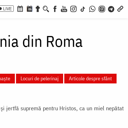
LIVE
06
gnia din Roma
oaște
Locuri de pelerinaj
Articole despre sfânt
și jertfă supremă pentru Hristos, ca un miel nepătat