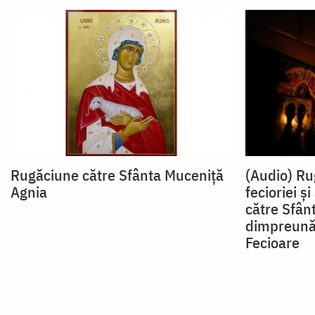
Rugăciune către Sfânta Muceniță
(Audio) Ru
Agnia
fecioriei ș
către Sfân
dimpreună 
Fecioare