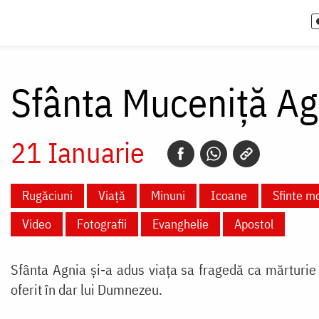
Sfânta Muceniță A
21 Ianuarie
Rugăciuni
Viață
Minuni
Icoane
Sfinte m
Video
Fotografii
Evanghelie
Apostol
Sfânta Agnia și-a adus viața sa fragedă ca mărturie 
oferit în dar lui Dumnezeu.