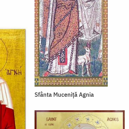
Sfânta Muceniţă Agnia