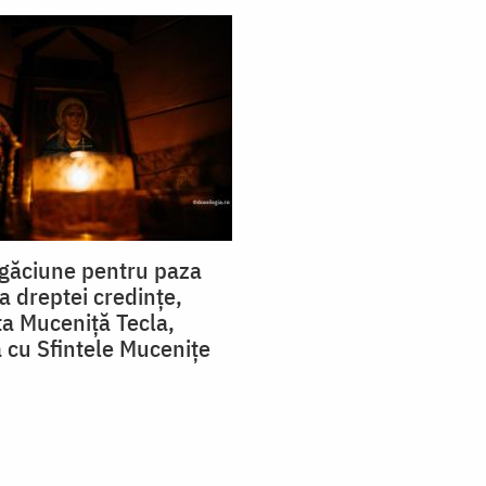
găciune pentru paza
i a dreptei credințe,
ta Muceniță Tecla,
cu Sfintele Mucenițe