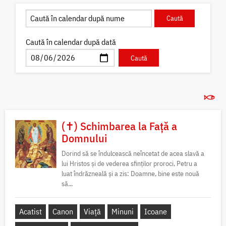
Caută în calendar după dată
(✝) Schimbarea la Față a
Domnului
Dorind să se îndulcească neîncetat de acea slavă a
lui Hristos și de vederea sfinților proroci, Petru a
luat îndrăzneală și a zis: Doamne, bine este nouă
să...
Acatist
Canon
Viață
Minuni
Icoane