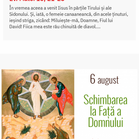
În vremea aceea a venit Iisus în părțile Tirului și ale
Sidonului. Și, iată, o femeie canaaneancă, din acele ținuturi,
ieșind striga, zicând: Miluiește-mă, Doamne, Fiul lui
David! Fiica mea este rău chinuită de diavol....