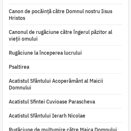
Canon de pocăință către Domnul nostru Iisus
Hristos
Canonul de rugăciune către îngerul păzitor al
vieții omului
Rugăciune la începerea lucrului
Psaltirea
Acatistul Sfântului Acoperământ al Maicii
Domnului
Acatistul Sfintei Cuvioase Parascheva
Acatistul Sfântului Ierarh Nicolae
Rugăciune de mulţumire către Maica Domnului