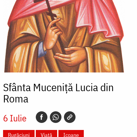
Sfânta Muceniță Lucia din
Roma
6 Iulie
Rugăciuni
Viață
Icoane