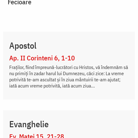
Fecioare
Apostol
Ap. II Corinteni 6, 1-10
Fraților, fiind împreună-lucrători cu Hristos, vă îndemnăm să
nu primiți în zadar harul lui Dumnezeu, căci zice: La vreme
potrivită te-am ascultat și în ziua mântuirii te-am ajutat;
iată acum vreme potrivită, iată acum ziua...
Evanghelie
Ev. Matei 15, 21-28