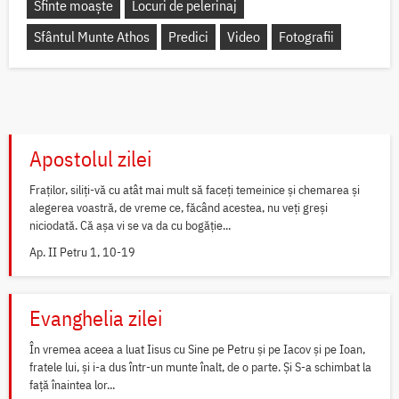
Sfinte moaște
Locuri de pelerinaj
Sfântul Munte Athos
Predici
Video
Fotografii
Apostolul zilei
Fraților, siliți-vă cu atât mai mult să faceți temeinice și chemarea și
alegerea voastră, de vreme ce, făcând acestea, nu veți greși
niciodată. Că așa vi se va da cu bogăție...
Ap. II Petru 1, 10-19
Evanghelia zilei
În vremea aceea a luat Iisus cu Sine pe Petru și pe Iacov și pe Ioan,
fratele lui, și i-a dus într-un munte înalt, de o parte. Și S-a schimbat la
față înaintea lor...