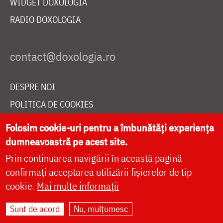
WIDGET DOXOLOGIA
RADIO DOXOLOGIA
DESPRE NOI
POLITICA DE COOKIES
DONEAZĂ ONLINE PENTRU CATEDRALA NAȚIONALĂ
Folosim cookie-uri pentru a îmbunătăți experiența
dumneavoastră pe acest site.
Prin continuarea navigării în această pagină
LIVE
confirmați acceptarea utilizării fișierelor de tip
cookie.
Mai multe informații
Site dezvoltat de
DOXOLOGIA MEDIA
,
Sunt de acord
Nu, mulțumesc
Arhiepiscopia Iașilor | ©
doxologia.ro