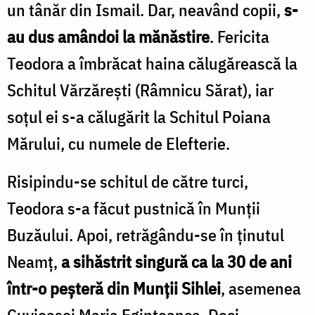
un tânăr din Ismail. Dar, neavând copii,
s-
au dus amândoi la mănăstire
. Fericita
Teodora a îmbrăcat haina călugărească la
Schitul Vărzăreşti (Râmnicu Sărat), iar
soţul ei s-a călugărit la Schitul Poiana
Mărului, cu numele de Elefterie.
Risipindu-se schitul de către turci,
Teodora s-a făcut pustnică în Munţii
Buzăului. Apoi, retrăgându-se în ţinutul
Neamţ,
a sihăstrit singură ca la 30 de ani
într-o peşteră din Munţii Sihlei
, asemenea
Cuvioasei Maria Egipteanca. Deci,