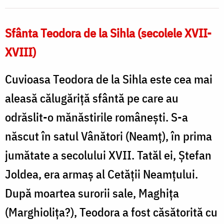
/
Sfânta Teodora de la Sihla (secolele XVII-
Foto:
Oana
XVIII)
Nechifor
Cuvioasa Teodora de la Sihla este cea mai
aleasă călugăriţă sfântă pe care au
odrăslit-o mănăstirile româneşti. S-a
născut în satul Vânători (Neamţ), în prima
jumătate a secolului XVII. Tatăl ei, Ştefan
Joldea, era armaş al Cetăţii Neamţului.
După moartea surorii sale, Maghiţa
(Marghioliţa?), Teodora a fost căsătorită cu