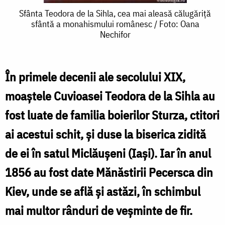
Sfânta
Sfânta Teodora de la Sihla, cea mai aleasă călugăriță
sfântă a monahismului românesc / Foto: Oana
Teodora
Nechifor
de
la
În primele decenii ale secolului XIX,
Sihla,
moaştele Cuvioasei Teodora de la Sihla au
cea
fost luate de familia boierilor Sturza, ctitori
mai
ai acestui schit, şi duse la biserica zidită
aleasă
de ei în satul Miclăuşeni (Iaşi). Iar în anul
călugăriță
sfântă
1856 au fost date Mănăstirii Pecersca din
a
Kiev, unde se află şi astăzi, în schimbul
monahismului
mai multor rânduri de veşminte de fir.
românesc