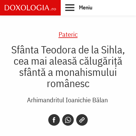
Skip
Meniu
to
main
Main
content
navigation
Pateric
Sfânta Teodora de la Sihla,
cea mai aleasă călugăriță
sfântă a monahismului
românesc
Arhimandritul Ioanichie Bălan