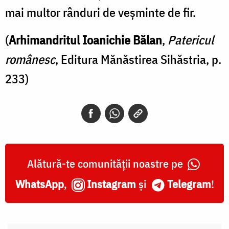
mai multor rânduri de veşminte de fir.
(
Arhimandritul Ioanichie Bălan
,
Patericul
românesc
, Editura Mănăstirea Sihăstria, p.
233)
Alătură-te comunității noastre pe
WhatsApp
,
Instagram
și
Telegram
!