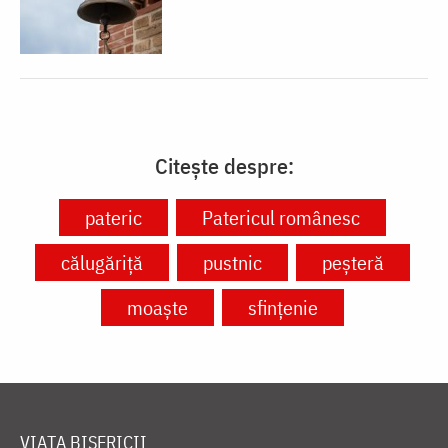
Citește despre:
pateric
Patericul românesc
călugăriță
pustnic
peșteră
moaște
sfințenie
VIAȚA BISERICII