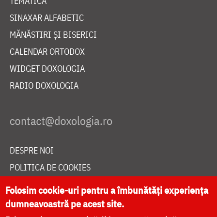
TEMATICĂ
SINAXAR ALFABETIC
MĂNĂSTIRI ȘI BISERICI
CALENDAR ORTODOX
WIDGET DOXOLOGIA
RADIO DOXOLOGIA
DESPRE NOI
POLITICA DE COOKIES
DONEAZĂ ONLINE PENTRU CATEDRALA NAȚIONALĂ
Folosim cookie-uri pentru a îmbunătăți experiența
dumneavoastră pe acest site.