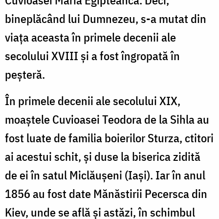
bineplăcând lui Dumnezeu, s-a mutat din
viaţa aceasta în primele decenii ale
secolului XVIII şi a fost îngropată în
peşteră.
În primele decenii ale secolului XIX,
moaştele Cuvioasei Teodora de la Sihla au
fost luate de familia boierilor Sturza, ctitori
ai acestui schit, şi duse la biserica zidită
de ei în satul Miclăuşeni (Iaşi). Iar în anul
1856 au fost date Mănăstirii Pecersca din
Kiev, unde se află şi astăzi, în schimbul