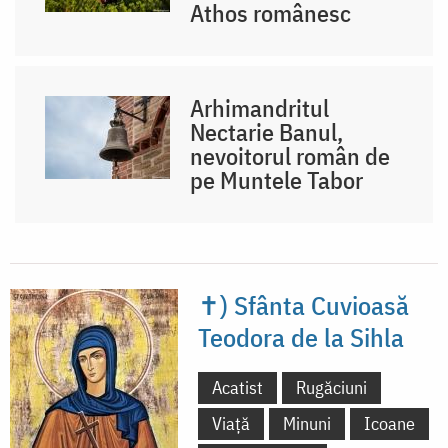
Athos românesc
Arhimandritul
Nectarie Banul,
nevoitorul român de
pe Muntele Tabor
✝) Sfânta Cuvioasă
Teodora de la Sihla
Acatist
Rugăciuni
Viață
Minuni
Icoane