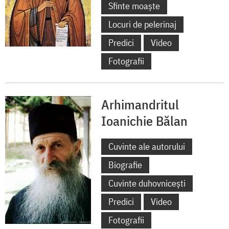
Sfinte moaște
Locuri de pelerinaj
Predici
Video
Fotografii
Arhimandritul
Ioanichie Bălan
Cuvinte ale autorului
Biografie
Cuvinte duhovnicești
Predici
Video
Fotografii