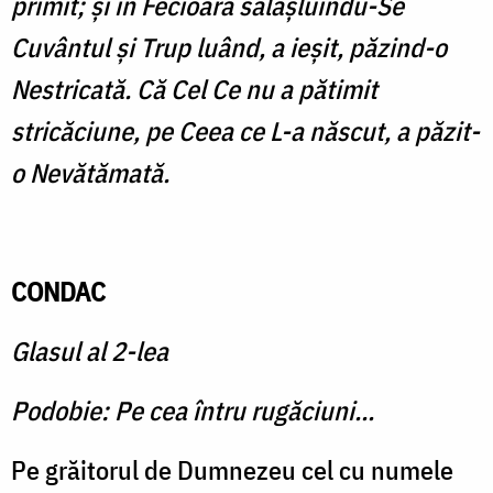
primit; şi în Fecioară sălăşluindu-Se
Cuvântul şi Trup luând, a ieşit, păzind-o
Nestricată. Că Cel Ce nu a pătimit
stricăciune, pe Ceea ce L-a născut, a păzit-
o Nevătămată.
CONDAC
Glasul al 2-lea
Podobie: Pe cea întru rugăciuni...
Pe grăitorul de Dumnezeu cel cu numele