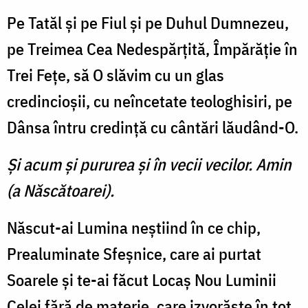
Pe Tatăl şi pe Fiul şi pe Duhul Dumnezeu,
pe Treimea Cea Nedespărţită, Împărăţie în
Trei Feţe, să O slăvim cu un glas
credincioşii, cu neîncetate teologhisiri, pe
Dânsa întru credinţă cu cântări lăudând-O.
Şi acum şi pururea şi în vecii vecilor. Amin
(a Născătoarei).
Născut-ai Lumina neştiind în ce chip,
Prealuminate Sfeşnice, care ai purtat
Soarele şi te-ai făcut Locaş Nou Luminii
Celei fără de materie, care izvorăşte în tot