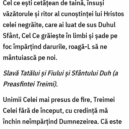
Cel ce eşti cetăţean de taină, însuşi
văzătorule şi ritor al cunoştinţei lui Hristos
celei negrăite, care ai luat de sus Duhul
Sfânt, Cel Ce grăieşte în limbi şi şade pe
foc împărţind darurile, roagă-L să ne
mântuiască pe noi.
Slavă Tatălui şi Fiului şi Sfântului Duh (a
Preasfintei Treimi).
Unimii Celei mai presus de fire, Treimei
Celei fără de început, cu credinţă mă
închin neîmpărţind Dumnezeirea. Că este