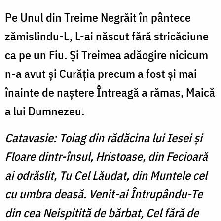
Pe Unul din Treime Negrăit în pântece
zămislindu-L, L-ai născut fără stricăciune
ca pe un Fiu. Şi Treimea adăogire nicicum
n-a avut şi Curăţia precum a fost şi mai
înainte de naştere Întreagă a rămas, Maică
a lui Dumnezeu.
Catavasie: Toiag din rădăcina lui Iesei şi
Floare dintr-însul, Hristoase, din Fecioară
ai odrăslit, Tu Cel Lăudat, din Muntele cel
cu umbra deasă. Venit-ai Întrupându-Te
din cea Neispitită de bărbat, Cel fără de