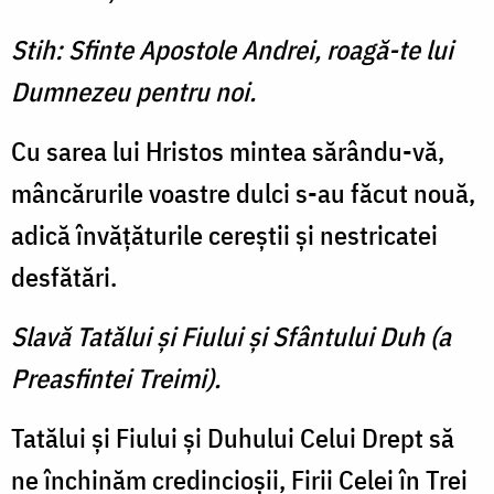
Stih: Sfinte Apostole Andrei, roagă-te lui
Dumnezeu pentru noi.
Cu sarea lui Hristos mintea sărându-vă,
mâncărurile voastre dulci s-au făcut nouă,
adică învăţăturile cereştii şi nestricatei
desfătări.
Slavă Tatălui şi Fiului şi Sfântului Duh (a
Preasfintei Treimi).
Tatălui şi Fiului şi Duhului Celui Drept să
ne închinăm credincioşii, Firii Celei în Trei