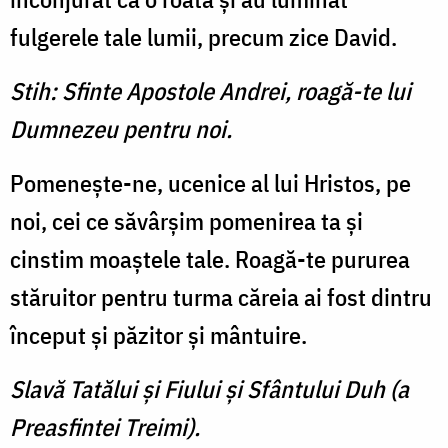
fulgerele tale lumii, precum zice David.
Stih: Sfinte Apostole Andrei, roagă-te lui
Dumnezeu pentru noi.
Pomeneşte-ne, ucenice al lui Hristos, pe
noi, cei ce săvârşim pomenirea ta şi
cinstim moaştele tale. Roagă-te pururea
stăruitor pentru turma căreia ai fost dintru
început şi păzitor şi mântuire.
Slavă Tatălui şi Fiului şi Sfântului Duh (a
Preasfintei Treimi).