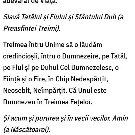
adevărat de Viaţă.
Slavă Tatălui şi Fiului şi Sfântului Duh (a
Preasfintei Treimi).
Treimea întru Unime să o lăudăm
credincioşii, întru o Dumnezeire, pe Tatăl,
pe Fiul şi pe Duhul Cel Dumnezeiesc, o
Fiinţă şi o Fire, în Chip Nedespărţit,
Neosebit, Neîmpărţit. Că Unul este
Dumnezeu în Treimea Feţelor.
Şi acum şi pururea şi în vecii vecilor. Amin
(a Născătoarei).