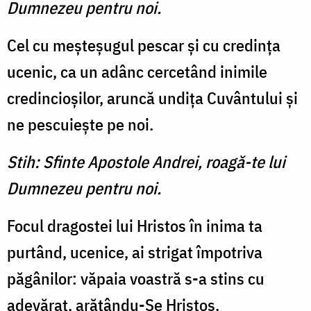
Dumnezeu pentru noi.
Cel cu meşteşugul pescar şi cu credinţa
ucenic, ca un adânc cercetând inimile
credincioşilor, aruncă undiţa Cuvântului şi
ne pescuieşte pe noi.
Stih: Sfinte Apostole Andrei, roagă-te lui
Dumnezeu pentru noi.
Focul dragostei lui Hristos în inima ta
purtând, ucenice, ai strigat împotriva
păgânilor: văpaia voastră s-a stins cu
adevărat, arătându-Se Hristos.