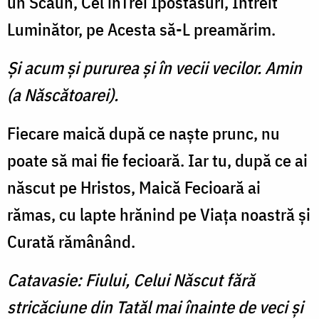
un Scaun, Cel înTrei Ipostasuri, Întreit
Luminător, pe Acesta să-L preamărim.
Şi acum şi pururea şi în vecii vecilor. Amin
(a Născătoarei).
Fiecare maică după ce naşte prunc, nu
poate să mai fie fecioară. Iar tu, după ce ai
născut pe Hristos, Maică Fecioară ai
rămas, cu lapte hrănind pe Viaţa noastră şi
Curată rămânând.
Catavasie: Fiului, Celui Născut fără
stricăciune din Tatăl mai înainte de veci şi