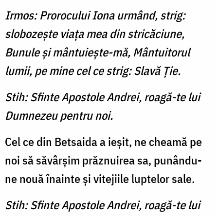
Irmos: Prorocului Iona urmând, strig:
slobozeşte viaţa mea din stricăciune,
Bunule şi mântuieşte-mă, Mântuitorul
lumii, pe mine cel ce strig: Slavă Ţie.
Stih: Sfinte Apostole Andrei, roagă-te lui
Dumnezeu pentru noi.
Cel ce din Betsaida a ieşit, ne cheamă pe
noi să săvârşim prăznuirea sa, punându-
ne nouă înainte şi vitejiile luptelor sale.
Stih: Sfinte Apostole Andrei, roagă-te lui