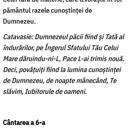
pământul razele cunoştinţei de
Dumnezeu.
Catavasie: Dumnezeul păcii fiind şi Tată al
îndurărilor, pe Îngerul Sfatului Tău Celui
Mare dăruindu-ni-L, Pace L-ai trimis nouă.
Deci, povăţuiţi fiind la lumina cunoştinţei
de Dumnezeu, de noapte mânecând, Te
slăvim, Iubitorule de oameni.
Cântarea a 6-a