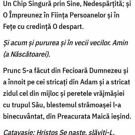
Un Chip Singură prin Sine, Nedespărţită; şi
O Împreunez în Fiinţa Persoanelor şi în
Feţe cu credinţă O despart.
Şi acum şi pururea şi în vecii vecilor. Amin
(a Născătoarei).
Prunc S-a făcut din Fecioară Dumnezeu şi
a înnoit pe cei stricaţi din Adam şi a stricat
zidul cel din mijloc şi peretele vrăjmăşiei
cu trupul Său, blestemul strămoaşei l-a
binecuvântat, din Preacurata Maică ieşind.
Catavasie: Hristos Se naşte, slăviţi-L,