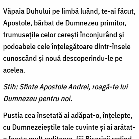
Văpaia Duhului pe limbă luând, te-ai făcut,
Apostole, bărbat de Dumnezeu primitor,
frumuseţile celor cereşti înconjurând şi
podoabele cele înţelegătoare dintr-însele
cunos­când şi nouă descoperindu-le pe
acelea.
Stih: Sfinte Apostole Andrei, roagă-te lui
Dumnezeu pentru noi.
Pustia cea însetată ai adăpat-o, înţelepte,
cu Dumnezeieştile tale cuvinte şi ai arătat-
o foarte mult roditoare, fiii Bisericii rodind