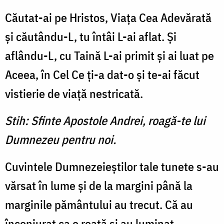
Căutat-ai pe Hristos, Viaţa Cea Adevărată
şi căutându-L, tu întâi L-ai aflat. Şi
aflându-L, cu Taină L-ai primit şi ai luat pe
Aceea, în Cel Ce ţi-a dat-o şi te-ai făcut
vistierie de viaţă nestricată.
Stih: Sfinte Apostole Andrei, roagă-te lui
Dumnezeu pentru noi.
Cuvintele Dumnezeieştilor tale tunete s-au
vărsat în lume şi de la margini până la
marginile pământului au trecut. Că au
înconjurat ca o roată şi au luminat