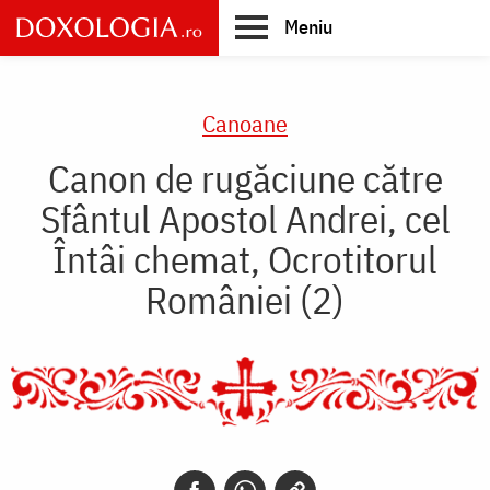
Skip
Meniu
to
main
Main
content
navigation
Canoane
Canon de rugăciune către
Sfântul Apostol Andrei, cel
Întâi chemat, Ocrotitorul
României (2)