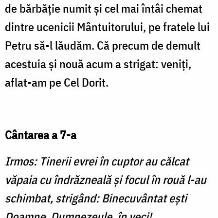
de bărbăţie numit şi cel mai întâi chemat
dintre ucenicii Mântuitorului, pe fratele lui
Petru să-l lăudăm. Că precum de demult
acestuia şi nouă acum a strigat: veniţi,
aflat-am pe Cel Dorit.
Cântarea a 7-a
Irmos: Tinerii evrei în cuptor au călcat
văpaia cu îndrăzneală şi focul în rouă l-au
schimbat, strigând: Binecu­vântat eşti
Doamne, Dumnezeule, în veci!