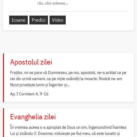
rău, căci adesea...
Icoane
Predici
Video
Apostolul zilei
Fraților, mi se pare că Dumnezeu, pe noi, apostolii, ne-a arătat ca pe
cei din urmă oameni, ca pe niște osândiți la moarte, fiindcă ne-am
făcut priveliște lumii și îngerilor și...
Ap. I Corinteni 4, 9-16
Evanghelia zilei
În vremea aceea s-a apropiat de Iisus un om, îngenunchind înaintea
Lui și zicându-I: Doamne, miluiește pe fiul meu, că este lunatic și