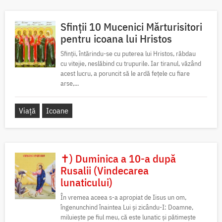
Sfinții 10 Mucenici Mărturisitori
pentru icoana lui Hristos
Sfinții, întărindu-se cu puterea lui Hristos, răbdau
cu vitejie, neslăbind cu trupurile. Iar tiranul, văzând
acest lucru, a poruncit să le ardă fețele cu fiare
arse,...
Viață
Icoane
✝) Duminica a 10-a după
Rusalii (Vindecarea
lunaticului)
În vremea aceea s-a apropiat de Iisus un om,
îngenunchind înaintea Lui și zicându-I: Doamne,
miluiește pe fiul meu, că este lunatic și pătimește