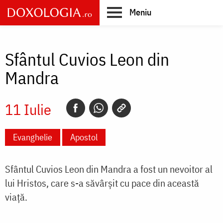
Skip
Meniu
to
main
Main
content
navigation
Sfântul Cuvios Leon din
Mandra
11 Iulie
Evanghelie
Apostol
Sfântul Cuvios Leon din Mandra a fost un nevoitor al
lui Hristos, care s-a săvârșit cu pace din această
viață.