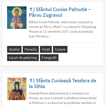
✝) Sfântul Cuvios Pafnutie –
Pârvu Zugravul
Sfântul Cuvios Pafnutie, vestit iconar cunoscut cu
numele de Pârvu „Mutul”, s-a născut în Câmpulung
Muscel, la 12 octombrie 1657, ca fiu al preotului
Ioan Pârvescu...
Acatist
Paraclis
Viață
Icoane
Locuri de pelerinaj
Fotografii
✝) Sfânta Cuvioasă Teodora de
la Sihla
Această floare duhovnicească și mireasă a lui
Hristos, pe care a odrăslit-o pământul binecuvântat
al Moldovei, s-a născut pe la jumătatea secolului al