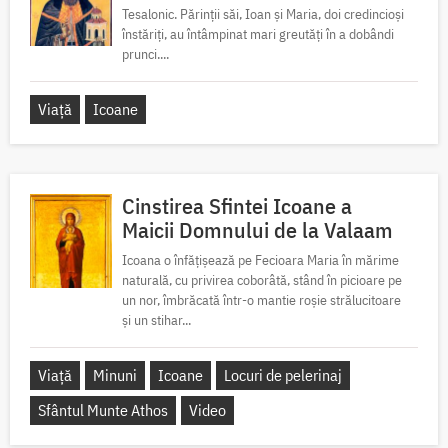
Tesalonic. Părinții săi, Ioan și Maria, doi credincioși
înstăriți, au întâmpinat mari greutăți în a dobândi
prunci....
Viață
Icoane
Cinstirea Sfintei Icoane a
Maicii Domnului de la Valaam
Icoana o înfățișează pe Fecioara Maria în mărime
naturală, cu privirea coborâtă, stând în picioare pe
un nor, îmbrăcată într-o mantie roșie strălucitoare
și un stihar...
Viață
Minuni
Icoane
Locuri de pelerinaj
Sfântul Munte Athos
Video