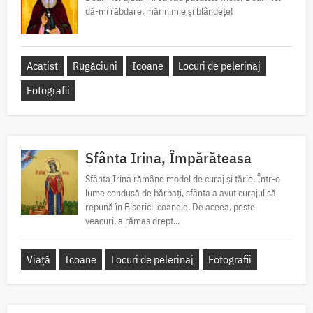
dă-mi răbdare, mărinimie şi blândeţe!
Acatist
Rugăciuni
Icoane
Locuri de pelerinaj
Fotografii
Sfânta Irina, Împărăteasa
Sfânta Irina rămâne model de curaj și tărie. Într-o
lume condusă de bărbați, sfânta a avut curajul să
repună în Biserici icoanele. De aceea, peste
veacuri, a rămas drept...
Viață
Icoane
Locuri de pelerinaj
Fotografii