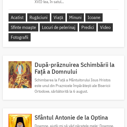
XVII-lea, în satul...
Acatist
Rugăciuni
Viață
Minuni
Icoane
Sfinte moaște
Locuri de pelerinaj
Predici
Video
Fotografii
După-prăznuirea Schimbării la
Față a Domnului
Schimbarea la Față a Mântuitorului Iisus Hristos
este unul din Praznicele împărătești ale Bisericii
Ortodoxe, sărbătorită la 6 august.
Sfântul Antonie de la Optina
Doamne, ajută-mi să văd păcatele mele; Doamne,