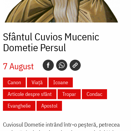
Sfântul Cuvios Mucenic
Dometie Persul
7 August
Canon
Viață
Icoane
Articole despre sfânt
Tropar
Condac
Evanghelie
Apostol
Cuviosul Dometie intrând într-o peșteră, petrecea