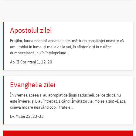
Apostolul zilei
Fraților, lauda noastră aceasta este: mărturia conștiinței noastre că
am umblat în lume, și mai ales la voi, în sfințenie și în curăție
dumnezeiască, nu în înțelepciune...
Ap. II Corinteni 1, 12-20
Evanghelia zilei
În vremea aceea s-au apropiat de Iisus saducheii, cei ce zic că nu
este înviere, și L-au întrebat, zicând: Învățătorule, Moise a zis: «Dacă
cineva moare neavând copii, fratele...
Ev. Matei 22, 23-33