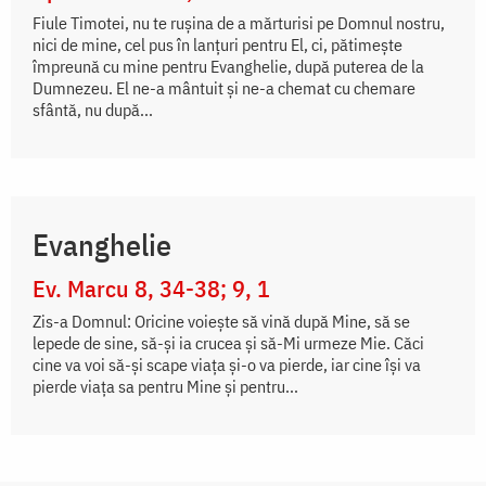
Fiule Timotei, nu te ruşina de a mărturisi pe Domnul nostru,
nici de mine, cel pus în lanţuri pentru El, ci, pătimeşte
împreună cu mine pentru Evanghelie, după puterea de la
Dumnezeu. El ne-a mântuit şi ne-a chemat cu chemare
sfântă, nu după...
Evanghelie
Ev. Marcu 8, 34-38; 9, 1
Zis-a Domnul: Oricine voiește să vină după Mine, să se
lepede de sine, să-și ia crucea și să-Mi urmeze Mie. Căci
cine va voi să-și scape viața și-o va pierde, iar cine își va
pierde viața sa pentru Mine și pentru...