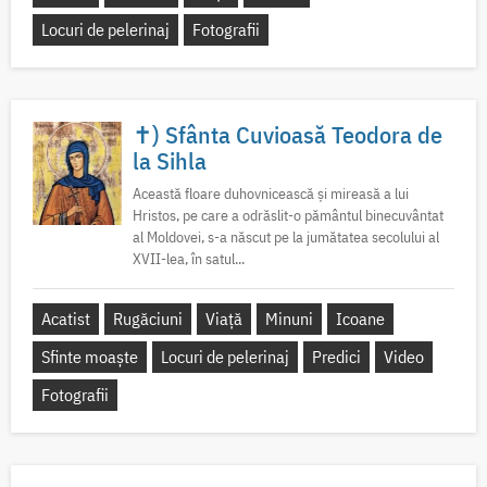
Locuri de pelerinaj
Fotografii
✝) Sfânta Cuvioasă Teodora de
la Sihla
Această floare duhovnicească și mireasă a lui
Hristos, pe care a odrăslit-o pământul binecuvântat
al Moldovei, s-a născut pe la jumătatea secolului al
XVII-lea, în satul...
Acatist
Rugăciuni
Viață
Minuni
Icoane
Sfinte moaște
Locuri de pelerinaj
Predici
Video
Fotografii