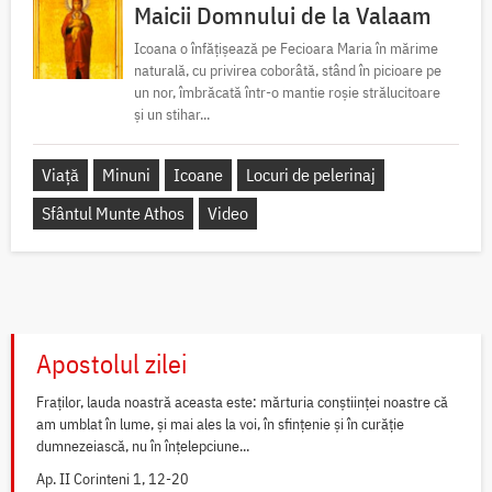
Maicii Domnului de la Valaam
Icoana o înfățișează pe Fecioara Maria în mărime
naturală, cu privirea coborâtă, stând în picioare pe
un nor, îmbrăcată într-o mantie roșie strălucitoare
și un stihar...
Viață
Minuni
Icoane
Locuri de pelerinaj
Sfântul Munte Athos
Video
Apostolul zilei
Fraților, lauda noastră aceasta este: mărturia conștiinței noastre că
am umblat în lume, și mai ales la voi, în sfințenie și în curăție
dumnezeiască, nu în înțelepciune...
Ap. II Corinteni 1, 12-20