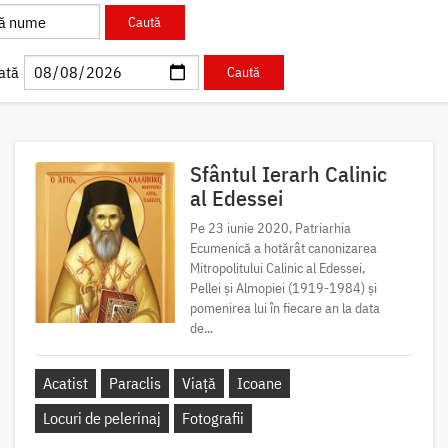
ată
Sfântul Ierarh Calinic
al Edessei
Pe 23 iunie 2020, Patriarhia
Ecumenică a hotărât canonizarea
Mitropolitului Calinic al Edessei,
Pellei și Almopiei (1919-1984) și
pomenirea lui în fiecare an la data
de...
Acatist
Paraclis
Viață
Icoane
Locuri de pelerinaj
Fotografii