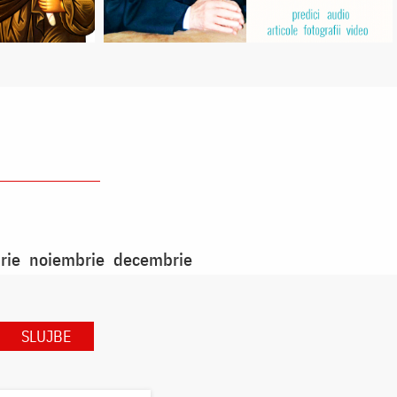
rie
noiembrie
decembrie
SLUJBE