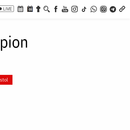
LIVE
08
apion
stol