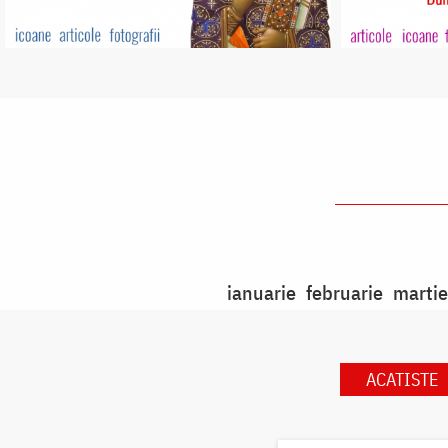
ianuarie
februarie
martie
ACATISTE