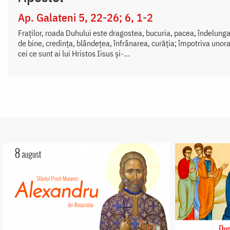
Ap. Galateni 5, 22-26; 6, 1-2
Fraților, roada Duhului este dragostea, bucuria, pacea, îndelung
de bine, credința, blândețea, înfrânarea, curăția; împotriva unora
cei ce sunt ai lui Hristos Iisus și-...