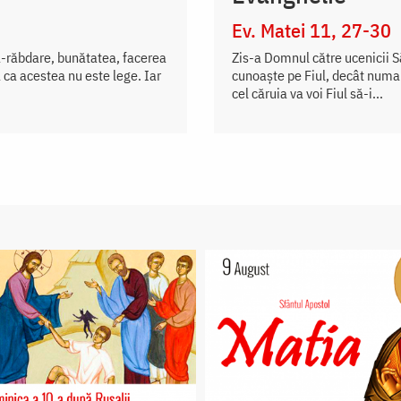
Ev. Matei 11, 27-30
a-răbdare, bunătatea, facerea
Zis-a Domnul către ucenicii S
 ca acestea nu este lege. Iar
cunoaște pe Fiul, decât numai
cel căruia va voi Fiul să-i...