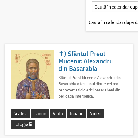
Caută în calendar după d
✝) Sfântul Preot
Mucenic Alexandru
din Basarabia
Sfântul Preot Mucenic Alexandru din
Basarabia a fost unul dintre cei mai
reprezentativi clerici basarabeni din
perioada interbelică.
Acatist
Canon
Viață
Icoane
Video
Fotografii