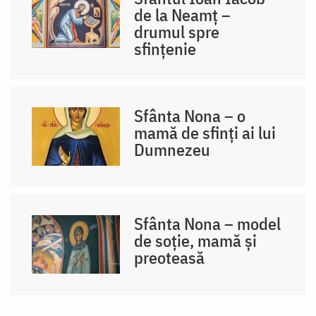
de la Neamț –
drumul spre
sfințenie
Sfânta Nona – o
mamă de sfinți ai lui
Dumnezeu
Sfânta Nona – model
de soție, mamă și
preoteasă