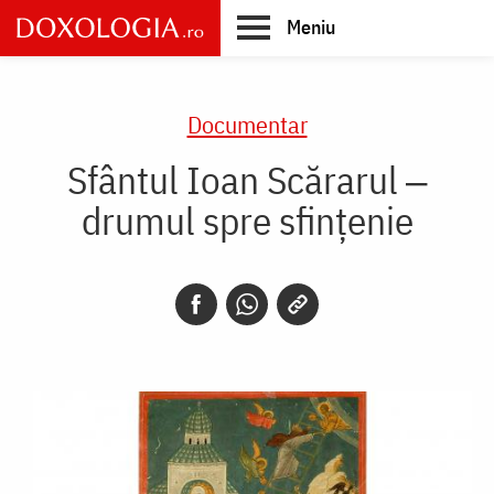
Skip
Meniu
to
main
Main
content
navigation
Documentar
Sfântul Ioan Scărarul ‒
drumul spre sfințenie