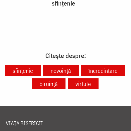
sfințenie
Citește despre:
sfințenie
nevoință
încredințare
biruință
virtute
VIAȚA BISERICII