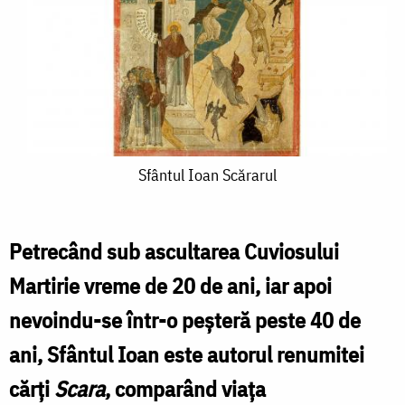
Sfântul
Sfântul Ioan Scărarul
Ioan
Scărarul
Petrecând sub ascultarea Cuviosului
Martirie vreme de 20 de ani, iar apoi
nevoindu-se într-o peșteră peste 40 de
ani, Sfântul Ioan este autorul renumitei
cărți
Scara
, comparând viața