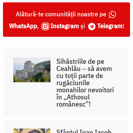
Alătură-te comunității noastre pe
WhatsApp
,
Instagram
și
Telegram
!
Sihăstriile de pe
Ceahlău ‒ să avem
cu toții parte de
rugăciunile
monahilor nevoitori
în „Athosul
românesc”!
Sfântul Ioan Iacob