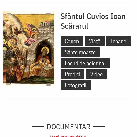
Sfântul Cuvios Ioan
Scărarul
Canon
Viață
Icoane
Sfinte moaște
Locuri de pelerinaj
Predici
Video
Fotografii
DOCUMENTAR