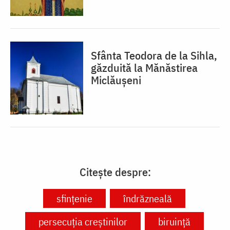
Sfânta Teodora de la Sihla,
găzduită la Mănăstirea
Miclăușeni
Citește despre:
sfințenie
îndrăzneală
persecuția creștinilor
biruință