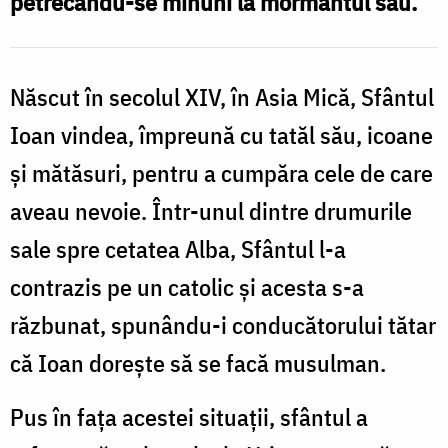
petrecându-se minuni la mormântul său.
la
Suceava
‒
Născut în secolul XIV, în Asia Mică, Sfântul
drumul
Ioan vindea, împreună cu tatăl său, icoane
spre
și mătăsuri, pentru a cumpăra cele de care
sfințenie
aveau nevoie. Într-unul dintre drumurile
sale spre cetatea Alba, Sfântul l-a
contrazis pe un catolic și acesta s-a
răzbunat, spunându-i conducătorului tătar
că Ioan dorește să se facă musulman.
Pus în fața acestei situații, sfântul a