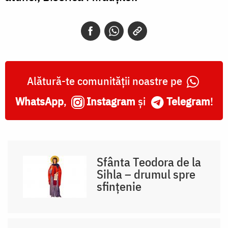
Alătură-te comunității noastre pe
WhatsApp
,
Instagram
și
Telegram
!
Sfânta Teodora de la
Sihla – drumul spre
sfințenie