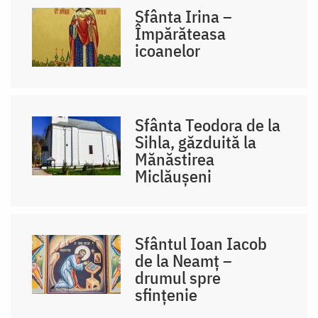
Sfânta Irina –
Împărăteasa
icoanelor
Sfânta Teodora de la
Sihla, găzduită la
Mănăstirea
Miclăușeni
Sfântul Ioan Iacob
de la Neamț –
drumul spre
sfințenie