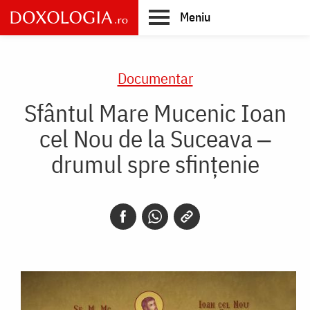
Skip
Meniu
to
main
Main
content
navigation
Documentar
Sfântul Mare Mucenic Ioan
cel Nou de la Suceava ‒
drumul spre sfințenie