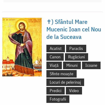
✝) Sfântul Mare
Mucenic Ioan cel Nou
de la Suceava
Acatist
Paraclis
Canon
Rugăciuni
Viață
Minuni
Icoane
Sfinte moaște
Locuri de pelerinaj
Predici
Video
Fotografii