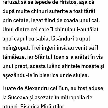
refuzat să se lepede de Hristos, așa că
după multe chinuri suferite a fost târât
prin cetate, legat fiind de coada unui cal.
Unul dintre cei care îl chinuiau i-au tăiat
apoi capul cu sabia, lăsându-i trupul
neîngropat. Trei îngeri însă au venit să îl
tămâieze, iar Sfântul Ioan s-a arătat în vis
unui preot, acesta luând sfintele moaște și
așezându-le în biserica unde slujea.
Luate de Alexandru cel Bun, au fost aduse
la Suceava și așezate în mitropolia de
atunci, Biserica Mirăuților.