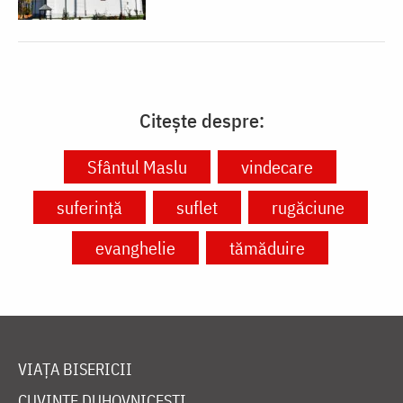
Citește despre:
Sfântul Maslu
vindecare
suferință
suflet
rugăciune
evanghelie
tămăduire
VIAȚA BISERICII
CUVINTE DUHOVNICEȘTI