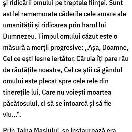
şi ridicării omului pe treptele fiinţei. Sunt
astfel rememorate căderile cele amare ale
umanităţii şi ridicarea prin harul lui
Dumnezeu. Timpul omului căzut este o
măsură a morţii progresive: „Aşa, Doamne,
Cel ce eşti lesne iertător, Căruia îţi pare rău
de răutăţile noastre, Cel ce ştii că gândul
omului este plecat spre cele rele din
tinereţile lui, Care nu voieşti moartea
păcătosului, ci să se întoarcă şi să fie
viu…“.
Prin Taina Maslului, se instaurează era