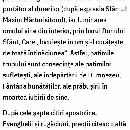
purtător al durerilor (după expresia Sfântul
Maxim Mărturisitorul), iar luminarea
omului vine din interior, prin harul Duhului
Sfânt, Care „locuieşte în om şi-l curăţeşte
de toată întinăciunea“. Astfel, patimile
trupului sunt consecinţe ale patimilor
sufleteşti, ale îndepărtării de Dumnezeu,
Fântâna bunătăţilor, ale prăbuşirii în
moartea iubirii de sine.
După cele şapte citiri apostolice,
Evanghelii şi rugăciuni, preoţii citesc o altă