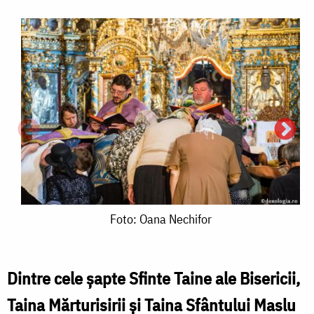
Foto:
Foto: Oana Nechifor
Oana
Nechifor
Dintre cele șapte Sfinte Taine ale Bisericii,
Taina Mărturisirii și Taina Sfântului Maslu
F