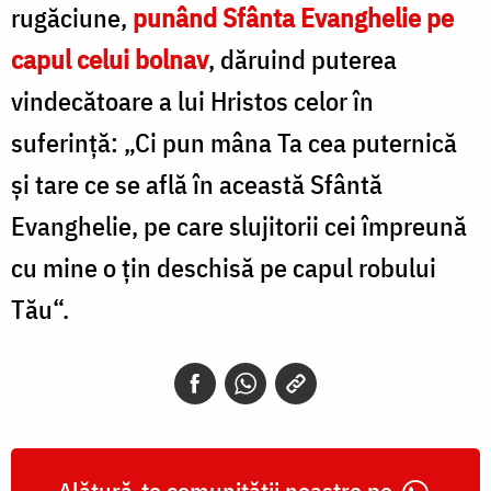
rugăciune,
punând Sfânta Evanghelie pe
capul celui bolnav
, dăruind puterea
vindecătoare a lui Hristos celor în
suferinţă: „Ci pun mâna Ta cea puternică
şi tare ce se află în această Sfântă
Evanghelie, pe care slujitorii cei împreună
cu mine o ţin deschisă pe capul robului
Tău“.
Alătură-te comunității noastre pe