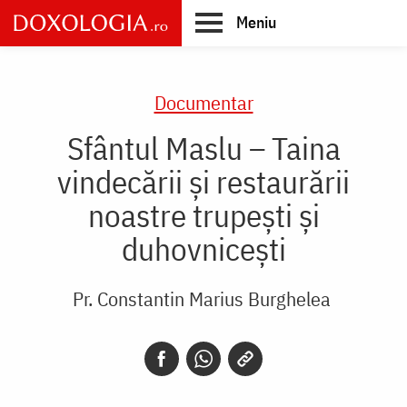
Skip
Meniu
to
main
Main
content
navigation
Documentar
Sfântul Maslu – Taina
vindecării și restaurării
noastre trupești și
duhovnicești
Pr. Constantin Marius Burghelea