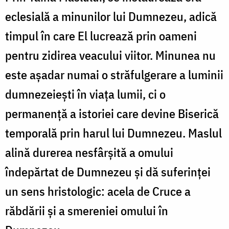
eclesială a minunilor lui Dumnezeu, adică
timpul în care El lucrează prin oameni
pentru zidirea veacului viitor. Minunea nu
este aşadar numai o străfulgerare a luminii
dumnezeieşti în viaţa lumii, ci o
permanenţă a istoriei care devine Biserică
temporală prin harul lui Dumnezeu. Maslul
alină durerea nesfârşită a omului
îndepărtat de Dumnezeu şi dă suferinţei
un sens hristologic: acela de Cruce a
răbdării şi a smereniei omului în