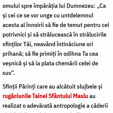
omului spre împărăţia lui Dumnezeu: „Ca
şi cei ce se vor unge cu untdelemnul
acesta al înnoirii să fie de temut pentru cei
potrivnici şi să strălucească în strălucirile
sfinţilor Tăi, neavând întinăciune ori
prihană; să fie primiţi în odihna Ta cea
veşnică şi să ia plata chemării celei de
sus“.
Sfinţii Părinţi care au alcătuit slujbele şi
rugăciunile Tainei Sfântului Maslu
au
realizat o adevărată antropologie a căderii