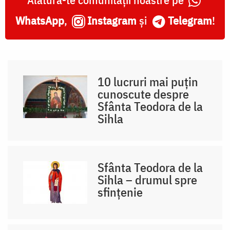
WhatsApp
,
Instagram
și
Telegram
!
10 lucruri mai puțin
cunoscute despre
Sfânta Teodora de la
Sihla
Sfânta Teodora de la
Sihla – drumul spre
sfințenie