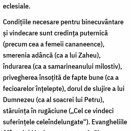
eclesiale.
Condiţiile necesare pentru binecuvântare
şi vindecare sunt credinţa puternică
(precum cea a femeii cananeence),
smerenia adâncă (ca a lui Zaheu),
îndurarea (ca a samarineanului milostiv),
privegherea însoţită de fapte bune (ca a
fecioarelor înţelepte), dorul de slujire a lui
Dumnezeu (ca al soacrei lui Petru),
stăruinţa în rugăciune („Cel ce vindeci
suferinţele celeîndelungate“). Evangheliile