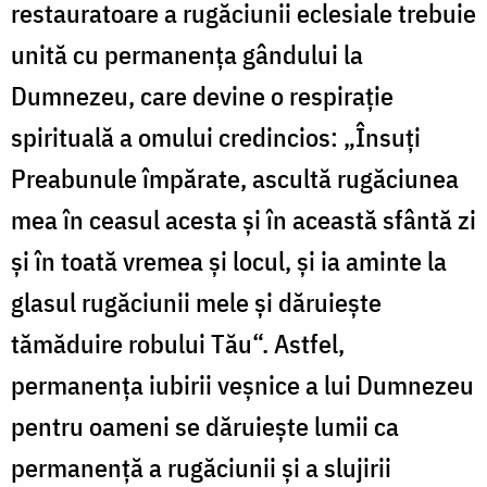
restauratoare a rugăciunii eclesiale trebuie
unită cu permanenţa gândului la
Dumnezeu, care devine o respiraţie
spirituală a omului credincios: „Însuţi
Preabunule împărate, ascultă rugăciunea
mea în ceasul acesta şi în această sfântă zi
şi în toată vremea şi locul, şi ia aminte la
glasul rugăciunii mele şi dăruieşte
tămăduire robului Tău“. Astfel,
permanenţa iubirii veşnice a lui Dumnezeu
pentru oameni se dăruieşte lumii ca
permanenţă a rugăciunii şi a slujirii