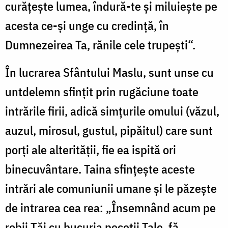
curăţeşte lumea, îndură-te şi miluieşte pe
acesta ce-şi unge cu credinţă, în
Dumnezeirea Ta, rănile cele trupeşti“.
În lucrarea Sfântului Maslu, sunt unse cu
untdelemn sfinţit prin rugăciune toate
intrările firii, adică simţurile omului (văzul,
auzul, mirosul, gustul, pipăitul) care sunt
porţi ale alterităţii, fie ea ispită ori
binecuvântare. Taina sfinţeşte aceste
intrări ale comuniunii umane şi le păzeşte
de intrarea cea rea: „Însemnând acum pe
robii Tăi cu bucuria peceţii Tale, fă,