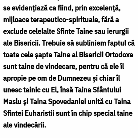
se evidențiază ca fiind, prin excelență,
mijloace terapeutico-spirituale, fără a
N
exclude celelalte Sfinte Taine sau ierurgii
ale Bisericii. Trebuie să subliniem faptul că
toate cele șapte Taine al Bisericii Ortodoxe
sunt taine de vindecare, pentru că ele îl
apropie pe om de Dumnezeu și chiar îl
unesc tainic cu El, însă Taina Sfântului
Maslu și Taina Spovedaniei unită cu Taina
Sfintei Euharistii sunt în chip special taine
ale vindecării.