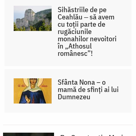
Sihăstriile de pe
Ceahlău ‒ să avem
cu toții parte de
rugăciunile
monahilor nevoitori
în „Athosul
românesc”!
Sfânta Nona – o
mamă de sfinți ai lui
Dumnezeu