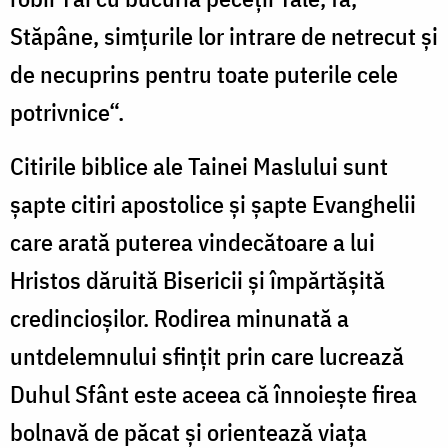
Stăpâne, simţurile lor intrare de netrecut şi
de necuprins pentru toate puterile cele
potrivnice“.
Citirile biblice ale Tainei Maslului sunt
şapte citiri apostolice şi şapte Evanghelii
care arată puterea vindecătoare a lui
Hristos dăruită Bisericii şi împărtăşită
credincioşilor. Rodirea minunată a
untdelemnului sfinţit prin care lucrează
Duhul Sfânt este aceea că înnoieşte firea
bolnavă de păcat şi orientează viaţa