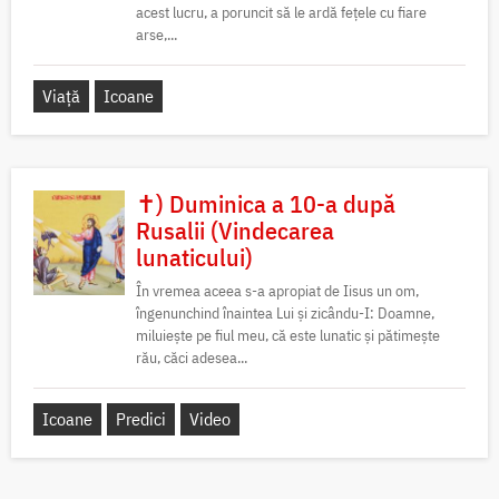
acest lucru, a poruncit să le ardă fețele cu fiare
arse,...
Viață
Icoane
✝) Duminica a 10-a după
Rusalii (Vindecarea
lunaticului)
În vremea aceea s-a apropiat de Iisus un om,
îngenunchind înaintea Lui și zicându-I: Doamne,
miluiește pe fiul meu, că este lunatic și pătimește
rău, căci adesea...
Icoane
Predici
Video