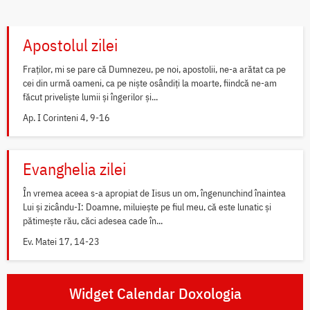
Apostolul zilei
Fraților, mi se pare că Dumnezeu, pe noi, apostolii, ne-a arătat ca pe
cei din urmă oameni, ca pe niște osândiți la moarte, fiindcă ne-am
făcut priveliște lumii și îngerilor și...
Ap. I Corinteni 4, 9-16
Evanghelia zilei
În vremea aceea s-a apropiat de Iisus un om, îngenunchind înaintea
Lui și zicându-I: Doamne, miluiește pe fiul meu, că este lunatic și
pătimește rău, căci adesea cade în...
Ev. Matei 17, 14-23
Widget Calendar Doxologia