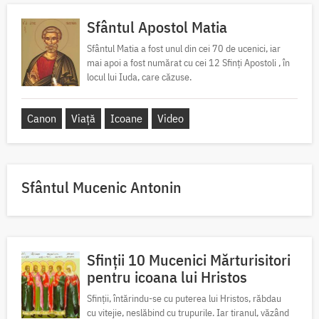
Sfântul Apostol Matia
Sfântul Matia a fost unul din cei 70 de ucenici, iar
mai apoi a fost numărat cu cei 12 Sfinți Apostoli , în
locul lui Iuda, care căzuse.
Canon
Viață
Icoane
Video
Sfântul Mucenic Antonin
Sfinții 10 Mucenici Mărturisitori
pentru icoana lui Hristos
Sfinții, întărindu-se cu puterea lui Hristos, răbdau
cu vitejie, neslăbind cu trupurile. Iar tiranul, văzând