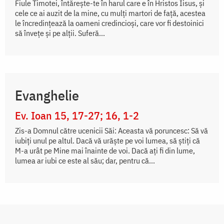
Fiule Timotei, întăreşte-te în harul care e în Hristos Iisus, şi
cele ce ai auzit de la mine, cu mulţi martori de faţă, acestea
le încredinţează la oameni credincioşi, care vor fi destoinici
să înveţe şi pe alţii. Suferă...
Evanghelie
Ev. Ioan 15, 17-27; 16, 1-2
Zis-a Domnul către ucenicii Săi: Aceasta vă poruncesc: Să vă
iubiți unul pe altul. Dacă vă urăște pe voi lumea, să știți că
M-a urât pe Mine mai înainte de voi. Dacă ați fi din lume,
lumea ar iubi ce este al său; dar, pentru că...