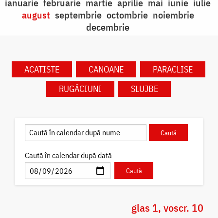
ianuarie
februarie
martie
aprilie
mai
iunie
iulie
august
septembrie
octombrie
noiembrie
decembrie
ACATISTE
CANOANE
PARACLISE
RUGĂCIUNI
SLUJBE
Caută în calendar după dată
glas 1, voscr. 10