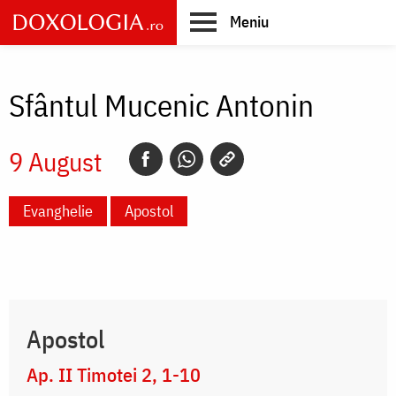
Skip
Meniu
to
main
Main
content
navigation
Sfântul Mucenic Antonin
9 August
Evanghelie
Apostol
Apostol
Ap. II Timotei 2, 1-10