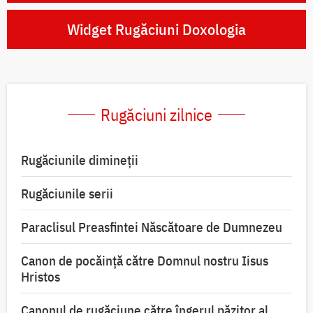
Widget Rugăciuni Doxologia
Rugăciuni zilnice
Rugăciunile dimineții
Rugăciunile serii
Paraclisul Preasfintei Născătoare de Dumnezeu
Canon de pocăință către Domnul nostru Iisus
Hristos
Canonul de rugăciune către îngerul păzitor al