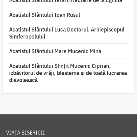
Acatistul Sfântului Ierarh Nectarie de la Eghina
Acatistul Sfântului Ioan Rusul
Acatistul Sfântului Luca Doctorul, Arhiepiscopul
Simferopolului
Acatistul Sfântului Mare Mucenic Mina
Acatistul Sfântului Sfințit Mucenic Ciprian,
izbăvitorul de vrăji, blesteme și de toată lucrarea
diavolească
VIAȚA BISERICII