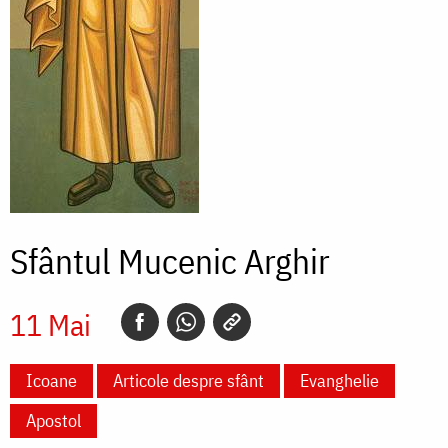
Sfântul Mucenic Arghir
11 Mai
Icoane
Articole despre sfânt
Evanghelie
Apostol