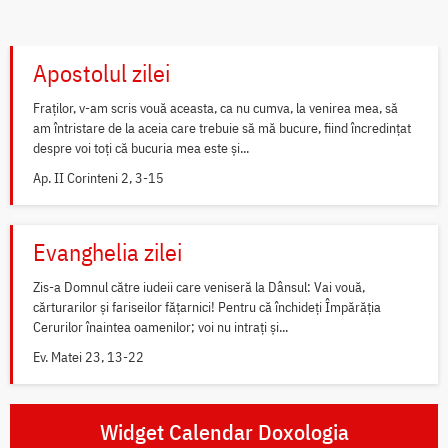
Apostolul zilei
Fraților, v-am scris vouă aceasta, ca nu cumva, la venirea mea, să
am întristare de la aceia care trebuie să mă bucure, fiind încredințat
despre voi toți că bucuria mea este și...
Ap. II Corinteni 2, 3-15
Evanghelia zilei
Zis-a Domnul către iudeii care veniseră la Dânsul: Vai vouă,
cărturarilor și fariseilor fățarnici! Pentru că închideți Împărăția
Cerurilor înaintea oamenilor; voi nu intrați și...
Ev. Matei 23, 13-22
Widget Calendar Doxologia