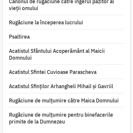
Canonul de rugăciune către îngerul păzitor al
vieții omului
Rugăciune la începerea lucrului
Psaltirea
Acatistul Sfântului Acoperământ al Maicii
Domnului
Acatistul Sfintei Cuvioase Parascheva
Acatistul Sfinților Arhangheli Mihail și Gavriil
Rugăciune de mulţumire către Maica Domnului
Rugăciune de mulțumire pentru binefacerile
primite de la Dumnezeu