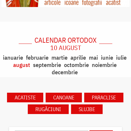
CALENDAR ORTODOX
10 AUGUST
ianuarie
februarie
martie
aprilie
mai
iunie
iulie
august
septembrie
octombrie
noiembrie
decembrie
ACATISTE
CANOANE
PARACLISE
RUGĂCIUNI
SLUJBE