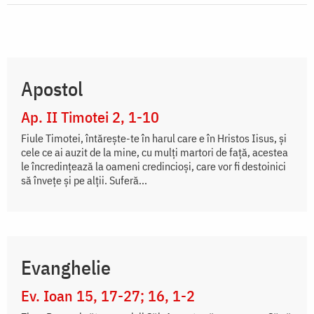
Apostol
Ap. II Timotei 2, 1-10
Fiule Timotei, întăreşte-te în harul care e în Hristos Iisus, şi
cele ce ai auzit de la mine, cu mulţi martori de faţă, acestea
le încredinţează la oameni credincioşi, care vor fi destoinici
să înveţe şi pe alţii. Suferă...
Evanghelie
Ev. Ioan 15, 17-27; 16, 1-2