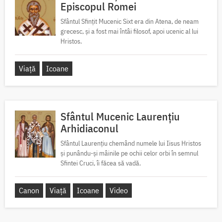
Episcopul Romei
Sfântul Sfințit Mucenic Sixt era din Atena, de neam
grecesc, și a fost mai întâi filosof, apoi ucenic al lui
Hristos.
Viață
Icoane
Sfântul Mucenic Laurențiu
Arhidiaconul
Sfântul Laurențiu chemând numele lui Iisus Hristos
și punându-și mâinile pe ochii celor orbi în semnul
Sfintei Cruci, îi făcea să vadă.
Canon
Viață
Icoane
Video