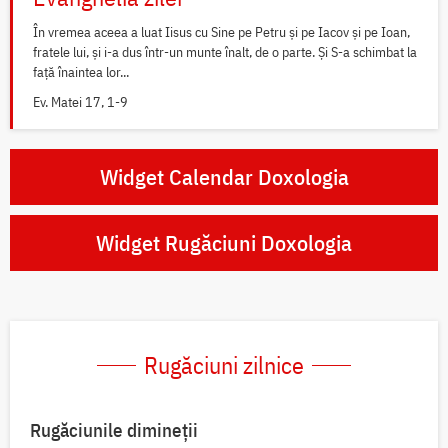
În vremea aceea a luat Iisus cu Sine pe Petru și pe Iacov și pe Ioan,
fratele lui, și i-a dus într-un munte înalt, de o parte. Și S-a schimbat la
față înaintea lor...
Ev. Matei 17, 1-9
Widget Calendar Doxologia
Widget Rugăciuni Doxologia
Rugăciuni zilnice
Rugăciunile dimineții