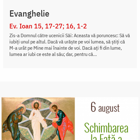
Evanghelie
Ev. Ioan 15, 17-27; 16, 1-2
Zis-a Domnul către ucenicii Săi: Aceasta vă poruncesc: Să vă
iubiți unul pe altul. Dacă vă urăște pe voi lumea, să știți că
M-a urât pe Mine mai înainte de voi. Dacă ați fi din lume,
lumea ar iubi ce este al său; dar, pentru că...