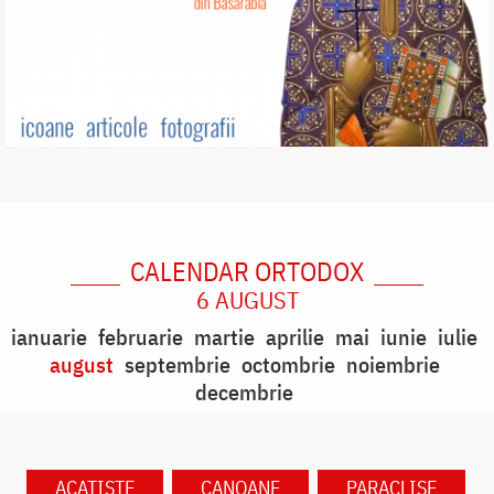
CALENDAR ORTODOX
6 AUGUST
ianuarie
februarie
martie
aprilie
mai
iunie
iulie
august
septembrie
octombrie
noiembrie
decembrie
ACATISTE
CANOANE
PARACLISE