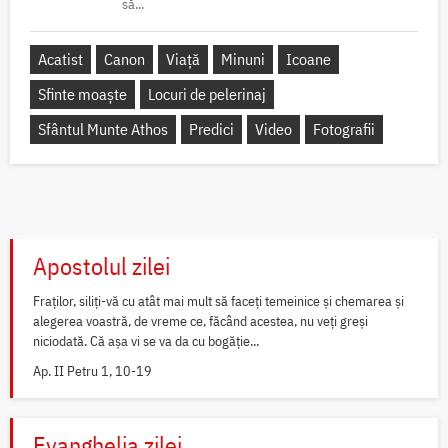
să...
Acatist
Canon
Viață
Minuni
Icoane
Sfinte moaște
Locuri de pelerinaj
Sfântul Munte Athos
Predici
Video
Fotografii
Apostolul zilei
Fraților, siliți-vă cu atât mai mult să faceți temeinice și chemarea și
alegerea voastră, de vreme ce, făcând acestea, nu veți greși
niciodată. Că așa vi se va da cu bogăție...
Ap. II Petru 1, 10-19
Evanghelia zilei