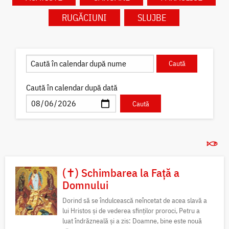
RUGĂCIUNI
SLUJBE
Caută în calendar după dată
(✝) Schimbarea la Față a
Domnului
Dorind să se îndulcească neîncetat de acea slavă a
lui Hristos și de vederea sfinților proroci, Petru a
luat îndrăzneală și a zis: Doamne, bine este nouă