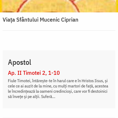
Viaţa Sfântului Mucenic Ciprian
Apostol
Ap. II Timotei 2, 1-10
Fiule Timotei, întăreşte-te în harul care e în Hristos Iisus, şi
cele ce ai auzit de la mine, cu mulţi martori de faţă, acestea
le încredinţează la oameni credincioşi, care vor fi destoinici
să înveţe şi pe alţii. Suferă...