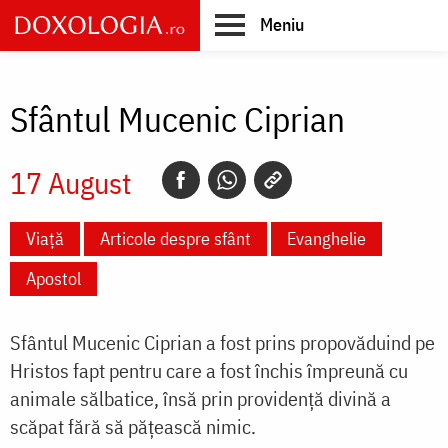
Skip
Meniu
to
main
Main
content
navigation
Sfântul Mucenic Ciprian
17 August
Viață
Articole despre sfânt
Evanghelie
Apostol
Sfântul Mucenic Ciprian a fost prins propovăduind pe
Hristos fapt pentru care a fost închis împreună cu
animale sălbatice, însă prin providenţă divină a
scăpat fără să păţească nimic.