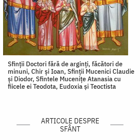
Sfinții Doctori fără de arginți, făcători de
minuni, Chir și Ioan, Sfinții Mucenici Claudie
și Diodor, Sfintele Mucenițe Atanasia cu
fiicele ei Teodota, Eudoxia și Teoctista
ARTICOLE DESPRE
SFÂNT