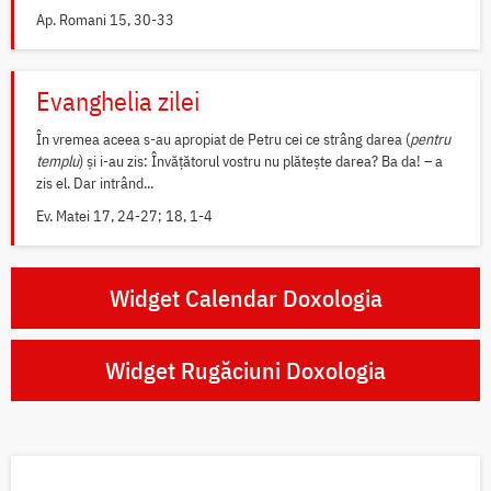
Ap. Romani 15, 30-33
Evanghelia zilei
În vremea aceea s-au apropiat de Petru cei ce strâng darea (
pentru
templu
) și i-au zis: Învățătorul vostru nu plătește darea? Ba da! – a
zis el. Dar intrând...
Ev. Matei 17, 24-27; 18, 1-4
Widget Calendar Doxologia
Widget Rugăciuni Doxologia