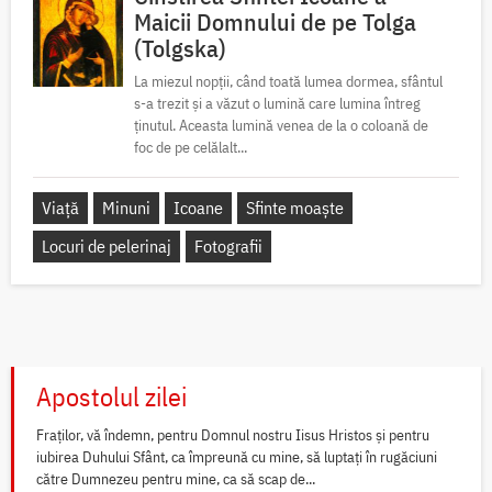
Maicii Domnului de pe Tolga
(Tolgska)
La miezul nopții, când toată lumea dormea, sfântul
s-a trezit și a văzut o lumină care lumina întreg
ținutul. Aceasta lumină venea de la o coloană de
foc de pe celălalt...
Viață
Minuni
Icoane
Sfinte moaște
Locuri de pelerinaj
Fotografii
Apostolul zilei
Fraților, vă îndemn, pentru Domnul nostru Iisus Hristos și pentru
iubirea Duhului Sfânt, ca împreună cu mine, să luptați în rugăciuni
către Dumnezeu pentru mine, ca să scap de...