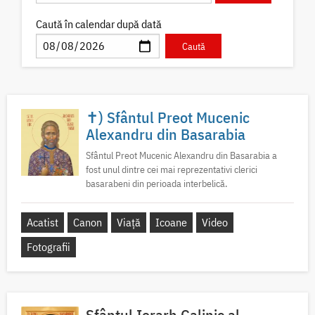
Caută în calendar după dată
✝) Sfântul Preot Mucenic
Alexandru din Basarabia
Sfântul Preot Mucenic Alexandru din Basarabia a
fost unul dintre cei mai reprezentativi clerici
basarabeni din perioada interbelică.
Acatist
Canon
Viață
Icoane
Video
Fotografii
Sfântul Ierarh Calinic al