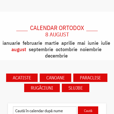
CALENDAR ORTODOX
8 AUGUST
ianuarie
februarie
martie
aprilie
mai
iunie
iulie
august
septembrie
octombrie
noiembrie
decembrie
ACATISTE
CANOANE
PARACLISE
RUGĂCIUNI
SLUJBE