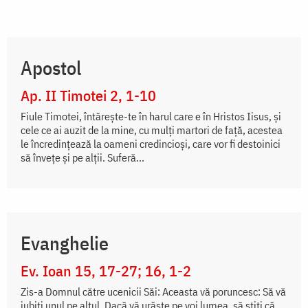
Apostol
Ap. II Timotei 2, 1-10
Fiule Timotei, întăreşte-te în harul care e în Hristos Iisus, şi
cele ce ai auzit de la mine, cu mulţi martori de faţă, acestea
le încredinţează la oameni credincioşi, care vor fi destoinici
să înveţe şi pe alţii. Suferă...
Evanghelie
Ev. Ioan 15, 17-27; 16, 1-2
Zis-a Domnul către ucenicii Săi: Aceasta vă poruncesc: Să vă
iubiți unul pe altul. Dacă vă urăște pe voi lumea, să știți că