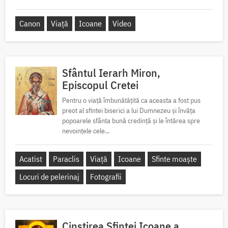
Canon
Viață
Icoane
Video
Sfântul Ierarh Miron,
Episcopul Cretei
Pentru o viață îmbunătățită ca aceasta a fost pus
preot al sfintei biserici a lui Dumnezeu și învăța
popoarele sfânta bună credință și le întărea spre
nevoințele cele...
Acatist
Paraclis
Viață
Icoane
Sfinte moaște
Locuri de pelerinaj
Fotografii
Cinstirea Sfintei Icoane a