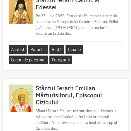
Edessei
Pe 23 iunie 2020, Patriarhia Ecumenică a hotărât
canonizarea Mitropolitului Calinic al Edessei, Pellei
și Almopiei (1919-1984) și pomenirea lui în
fiecare an la data de...
Acatist
Paraclis
Viață
Icoane
Locuri de pelerinaj
Fotografii
Sfântul Ierarh Emilian
Mărturisitorul, Episcopul
Cizicului
Sfântul Ierarh Emilian, mărturisitorul lui Hristos, a
trăit pe vremea împărăției lui Leon Armeanul,
luptătorul împotriva icoanelor, și fiind el episcop al
Cizicului, de...