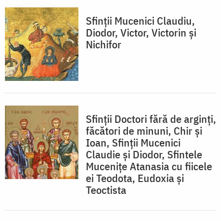
Sfinții Mucenici Claudiu,
Diodor, Victor, Victorin și
Nichifor
Sfinții Doctori fără de arginți,
făcători de minuni, Chir și
Ioan, Sfinții Mucenici
Claudie și Diodor, Sfintele
Mucenițe Atanasia cu fiicele
ei Teodota, Eudoxia și
Teoctista