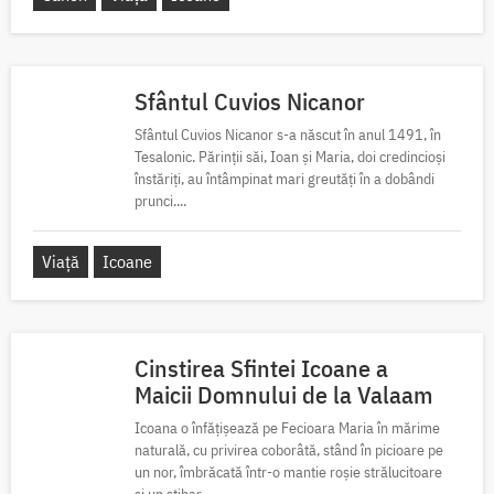
Sfântul Cuvios Nicanor
Sfântul Cuvios Nicanor s-a născut în anul 1491, în
Tesalonic. Părinții săi, Ioan și Maria, doi credincioși
înstăriți, au întâmpinat mari greutăți în a dobândi
prunci....
Viață
Icoane
Cinstirea Sfintei Icoane a
Maicii Domnului de la Valaam
Icoana o înfățișează pe Fecioara Maria în mărime
naturală, cu privirea coborâtă, stând în picioare pe
un nor, îmbrăcată într-o mantie roșie strălucitoare
și un stihar...