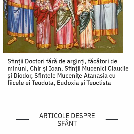
Sfinții Doctori fără de arginți, făcători de
minuni, Chir și Ioan, Sfinții Mucenici Claudie
și Diodor, Sfintele Mucenițe Atanasia cu
fiicele ei Teodota, Eudoxia și Teoctista
ARTICOLE DESPRE
SFÂNT