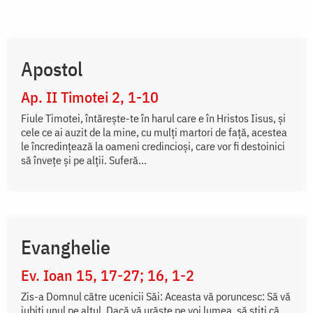
Apostol
Ap. II Timotei 2, 1-10
Fiule Timotei, întăreşte-te în harul care e în Hristos Iisus, şi
cele ce ai auzit de la mine, cu mulţi martori de faţă, acestea
le încredinţează la oameni credincioşi, care vor fi destoinici
să înveţe şi pe alţii. Suferă...
Evanghelie
Ev. Ioan 15, 17-27; 16, 1-2
Zis-a Domnul către ucenicii Săi: Aceasta vă poruncesc: Să vă
iubiți unul pe altul. Dacă vă urăște pe voi lumea, să știți că