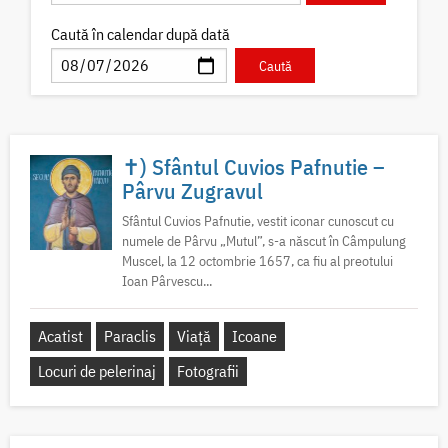
Caută în calendar după dată
✝) Sfântul Cuvios Pafnutie –
Pârvu Zugravul
Sfântul Cuvios Pafnutie, vestit iconar cunoscut cu
numele de Pârvu „Mutul”, s-a născut în Câmpulung
Muscel, la 12 octombrie 1657, ca fiu al preotului
Ioan Pârvescu...
Acatist
Paraclis
Viață
Icoane
Locuri de pelerinaj
Fotografii