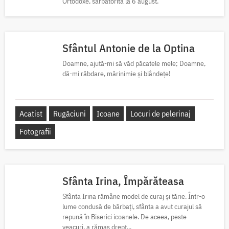
Ortodoxe, sărbătorită la 6 august.
Sfântul Antonie de la Optina
Doamne, ajută-mi să văd păcatele mele; Doamne,
dă-mi răbdare, mărinimie şi blândeţe!
Acatist
Rugăciuni
Icoane
Locuri de pelerinaj
Fotografii
Sfânta Irina, Împărăteasa
Sfânta Irina rămâne model de curaj și tărie. Într-o
lume condusă de bărbați, sfânta a avut curajul să
repună în Biserici icoanele. De aceea, peste
veacuri, a rămas drept...