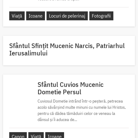
Viață
Icoane
Locuri de pelerinaj
Fotografii
Sfântul Sfinţit Mucenic Narcis, Patriarhul
Ierusalimului
Sfântul Cuvios Mucenic
Dometie Persul
Cuviosul Dometie intrând într-o peșteră, petrecea
acolo săvârșind multe minuni cu numele lui Hristos,
pentru că dădea tămăduiri celor ce veneau la
dânsul și îi aducea de...
Canon
Viață
Icoane