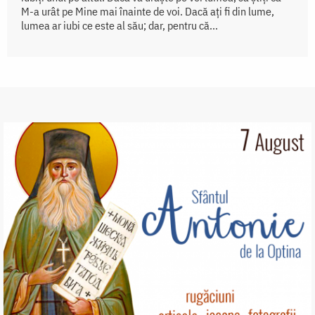
M-a urât pe Mine mai înainte de voi. Dacă ați fi din lume,
lumea ar iubi ce este al său; dar, pentru că...