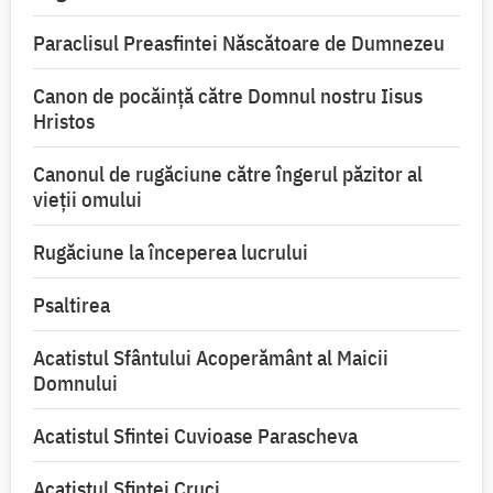
Paraclisul Preasfintei Născătoare de Dumnezeu
Canon de pocăință către Domnul nostru Iisus
Hristos
Canonul de rugăciune către îngerul păzitor al
vieții omului
Rugăciune la începerea lucrului
Psaltirea
Acatistul Sfântului Acoperământ al Maicii
Domnului
Acatistul Sfintei Cuvioase Parascheva
Acatistul Sfintei Cruci