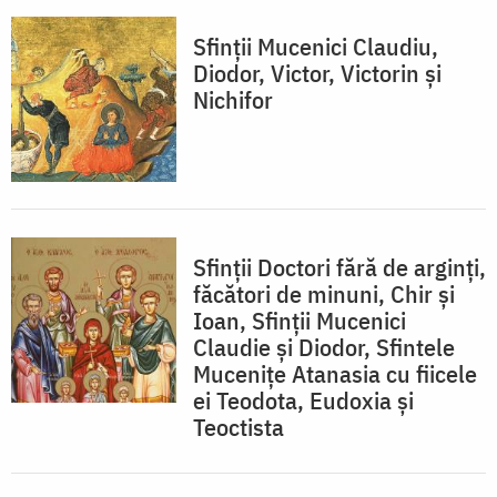
Sfinții Mucenici Claudiu,
Diodor, Victor, Victorin și
Nichifor
Sfinții Doctori fără de arginți,
făcători de minuni, Chir și
Ioan, Sfinții Mucenici
Claudie și Diodor, Sfintele
Mucenițe Atanasia cu fiicele
ei Teodota, Eudoxia și
Teoctista