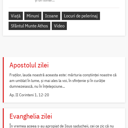
Viață
Minuni
Icoane
Locuri de pelerinaj
Sfântul Munte Athos
Video
Apostolul zilei
Fraților, lauda noastră aceasta este: mărturia conștiinței noastre că
am umblat în lume, și mai ales la voi, în sfințenie și în curăție
dumnezeiască, nu în înțelepciune...
Ap. II Corinteni 1, 12-20
Evanghelia zilei
În vremea aceea s-au apropiat de Iisus saducheii, cei ce zic că nu