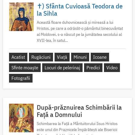
✝) Sfânta Cuvioasă Teodora de
la Sihla
Această floare duhovnicească și mireasă a lui
Hristos, pe care a odrăslit-o pământul binecuvântat
al Moldovei, s-a născut pe la jumătatea secolului al
XVII-lea, în satul...
Acatist
Rugăciuni
Viață
Minuni
Icoane
Sfinte moaște
Locuri de pelerinaj
Predici
Video
Fotografii
După-prăznuirea Schimbării la
Față a Domnului
Schimbarea la Față a Mântuitorului Iisus Hristos
este unul din Praznicele împărătești ale Bisericii