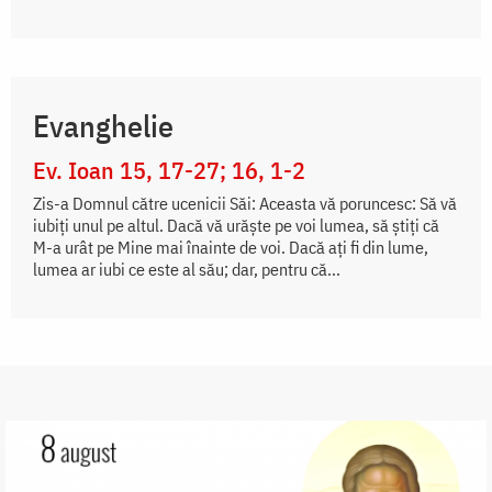
Evanghelie
Ev. Ioan 15, 17-27; 16, 1-2
Zis-a Domnul către ucenicii Săi: Aceasta vă poruncesc: Să vă
iubiți unul pe altul. Dacă vă urăște pe voi lumea, să știți că
M-a urât pe Mine mai înainte de voi. Dacă ați fi din lume,
lumea ar iubi ce este al său; dar, pentru că...