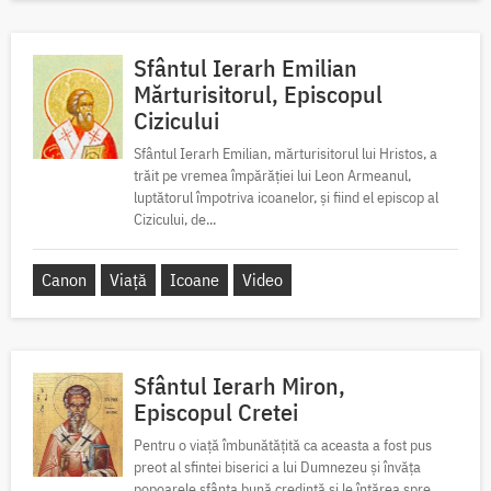
Sfântul Ierarh Emilian
Mărturisitorul, Episcopul
Cizicului
Sfântul Ierarh Emilian, mărturisitorul lui Hristos, a
trăit pe vremea împărăției lui Leon Armeanul,
luptătorul împotriva icoanelor, și fiind el episcop al
Cizicului, de...
Canon
Viață
Icoane
Video
Sfântul Ierarh Miron,
Episcopul Cretei
Pentru o viață îmbunătățită ca aceasta a fost pus
preot al sfintei biserici a lui Dumnezeu și învăța
popoarele sfânta bună credință și le întărea spre