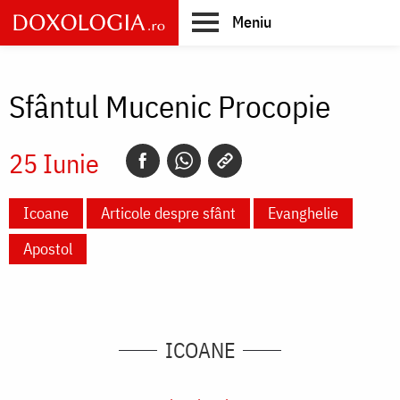
Skip
Meniu
to
main
Main
content
navigation
Sfântul Mucenic Procopie
25 Iunie
Icoane
Articole despre sfânt
Evanghelie
Apostol
ICOANE