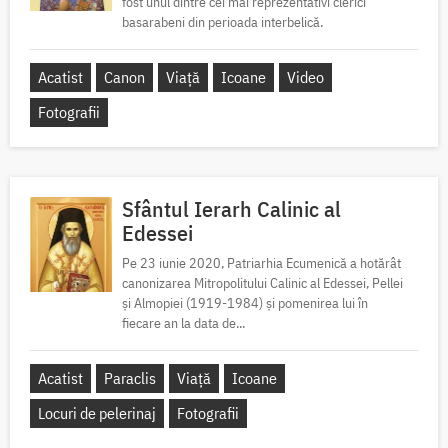
fost unul dintre cei mai reprezentativi clerici
basarabeni din perioada interbelică.
Acatist
Canon
Viață
Icoane
Video
Fotografii
Sfântul Ierarh Calinic al
Edessei
Pe 23 iunie 2020, Patriarhia Ecumenică a hotărât
canonizarea Mitropolitului Calinic al Edessei, Pellei
și Almopiei (1919-1984) și pomenirea lui în
fiecare an la data de...
Acatist
Paraclis
Viață
Icoane
Locuri de pelerinaj
Fotografii