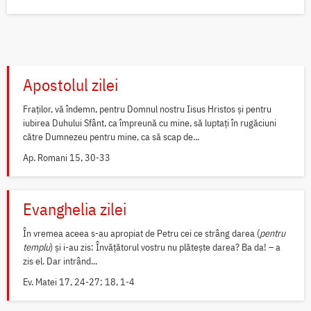
Apostolul zilei
Fraților, vă îndemn, pentru Domnul nostru Iisus Hristos și pentru
iubirea Duhului Sfânt, ca împreună cu mine, să luptați în rugăciuni
către Dumnezeu pentru mine, ca să scap de...
Ap. Romani 15, 30-33
Evanghelia zilei
În vremea aceea s-au apropiat de Petru cei ce strâng darea (
pentru
templu
) și i-au zis: Învățătorul vostru nu plătește darea? Ba da! – a
zis el. Dar intrând...
Ev. Matei 17, 24-27; 18, 1-4