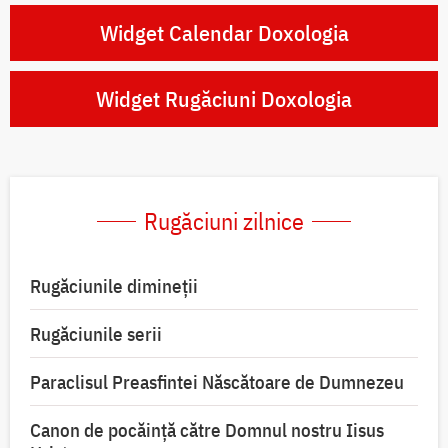
Widget Calendar Doxologia
Widget Rugăciuni Doxologia
Rugăciuni zilnice
Rugăciunile dimineții
Rugăciunile serii
Paraclisul Preasfintei Născătoare de Dumnezeu
Canon de pocăință către Domnul nostru Iisus