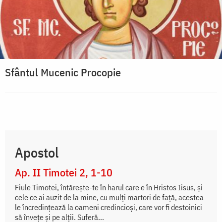
Sfântul Mucenic Procopie
Apostol
Ap. II Timotei 2, 1-10
Fiule Timotei, întăreşte-te în harul care e în Hristos Iisus, şi
cele ce ai auzit de la mine, cu mulţi martori de faţă, acestea
le încredinţează la oameni credincioşi, care vor fi destoinici
să înveţe şi pe alţii. Suferă...