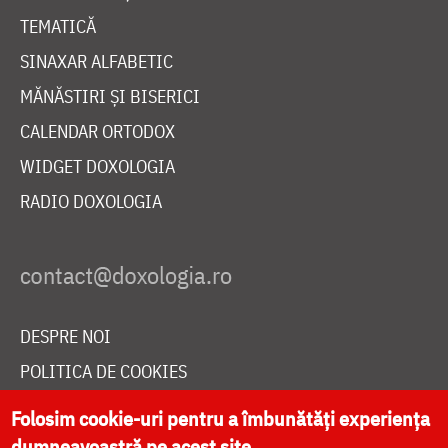
TEMATICĂ
SINAXAR ALFABETIC
MĂNĂSTIRI ȘI BISERICI
CALENDAR ORTODOX
WIDGET DOXOLOGIA
RADIO DOXOLOGIA
DESPRE NOI
POLITICA DE COOKIES
DONEAZĂ ONLINE PENTRU CATEDRALA NAȚIONALĂ
Folosim cookie-uri pentru a îmbunătăți experiența
dumneavoastră pe acest site.