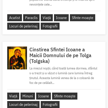
nevoințele cele...
Acatist
Paraclis
Viață
Icoane
Sfinte moaște
Locuri de pelerinaj
Fotografii
Cinstirea Sfintei Icoane a
Maicii Domnului de pe Tolga
(Tolgska)
La miezul nopții, când toată lumea dormea, sfântul
s-a trezit și a văzut o lumină care lumina întreg
ținutul. Aceasta lumină venea de la o coloană de
foc de pe celălalt...
Viață
Minuni
Icoane
Sfinte moaște
Locuri de pelerinaj
Fotografii