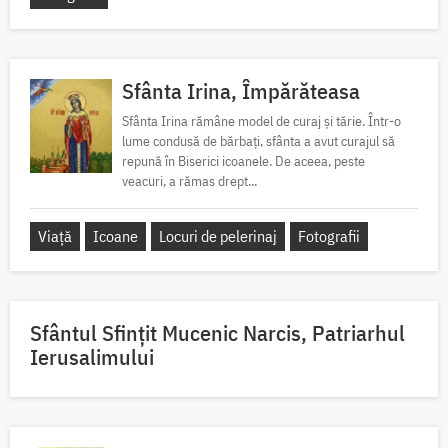
Sfânta Irina, Împărăteasa
Sfânta Irina rămâne model de curaj și tărie. Într-o
lume condusă de bărbați, sfânta a avut curajul să
repună în Biserici icoanele. De aceea, peste
veacuri, a rămas drept...
Viață
Icoane
Locuri de pelerinaj
Fotografii
Sfântul Sfinţit Mucenic Narcis, Patriarhul
Ierusalimului