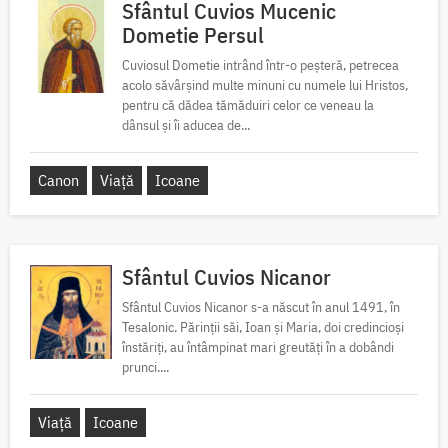
Sfântul Cuvios Mucenic
Dometie Persul
Cuviosul Dometie intrând într-o peșteră, petrecea
acolo săvârșind multe minuni cu numele lui Hristos,
pentru că dădea tămăduiri celor ce veneau la
dânsul și îi aducea de...
Canon
Viață
Icoane
Sfântul Cuvios Nicanor
Sfântul Cuvios Nicanor s-a născut în anul 1491, în
Tesalonic. Părinții săi, Ioan și Maria, doi credincioși
înstăriți, au întâmpinat mari greutăți în a dobândi
prunci....
Viață
Icoane