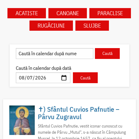
ACATISTE
CANOANE
PARACLISE
RUGĂCIUNI
SLUJBE
Caută în calendar după dată
✝) Sfântul Cuvios Pafnutie –
Pârvu Zugravul
Sfântul Cuvios Pafnutie, vestit iconar cunoscut cu
numele de Pârvu „Mutul”, s-a născut în Câmpulung
Muscel, la 12 octombrie 1657, ca fiu al preotului