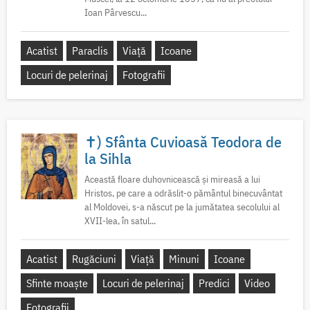
Ioan Pârvescu...
Acatist
Paraclis
Viață
Icoane
Locuri de pelerinaj
Fotografii
✝) Sfânta Cuvioasă Teodora de
la Sihla
Această floare duhovnicească și mireasă a lui
Hristos, pe care a odrăslit-o pământul binecuvântat
al Moldovei, s-a născut pe la jumătatea secolului al
XVII-lea, în satul...
Acatist
Rugăciuni
Viață
Minuni
Icoane
Sfinte moaște
Locuri de pelerinaj
Predici
Video
Fotografii