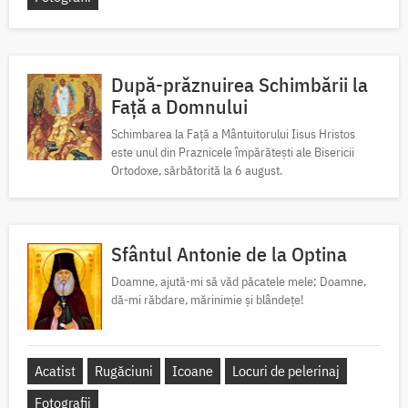
După-prăznuirea Schimbării la
Față a Domnului
Schimbarea la Față a Mântuitorului Iisus Hristos
este unul din Praznicele împărătești ale Bisericii
Ortodoxe, sărbătorită la 6 august.
Sfântul Antonie de la Optina
Doamne, ajută-mi să văd păcatele mele; Doamne,
dă-mi răbdare, mărinimie şi blândeţe!
Acatist
Rugăciuni
Icoane
Locuri de pelerinaj
Fotografii