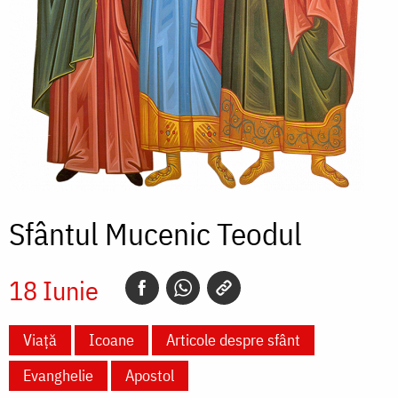
Sfântul Mucenic Teodul
18 Iunie
Viață
Icoane
Articole despre sfânt
Evanghelie
Apostol