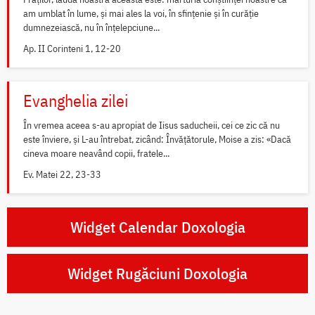
am umblat în lume, și mai ales la voi, în sfințenie și în curăție
dumnezeiască, nu în înțelepciune...
Ap. II Corinteni 1, 12-20
Evanghelia zilei
În vremea aceea s-au apropiat de Iisus saducheii, cei ce zic că nu
este înviere, și L-au întrebat, zicând: Învățătorule, Moise a zis: «Dacă
cineva moare neavând copii, fratele...
Ev. Matei 22, 23-33
Widget Calendar Doxologia
Widget Rugăciuni Doxologia