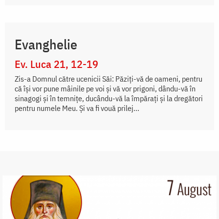
Evanghelie
Ev. Luca 21, 12-19
Zis-a Domnul către ucenicii Săi: Păziți-vă de oameni, pentru
că își vor pune mâinile pe voi și vă vor prigoni, dându-vă în
sinagogi și în temnițe, ducându-vă la împărați și la dregători
pentru numele Meu. Și va fi vouă prilej...