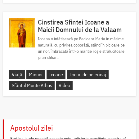
Cinstirea Sfintei Icoane a
Maicii Domnului de la Valaam
Icoana o înfățișează pe Fecioara Maria în mărime
naturală, cu privirea coborâtă, stând în picioare pe
un nor, îmbrăcată într-o mantie roșie strălucitoare
și un stihar...
Viață
Minuni
Icoane
Locuri de pelerinaj
Sfântul Munte Athos
Video
Apostolul zilei
Fraților, lauda noastră aceasta este: mărturia conștiinței noastre că