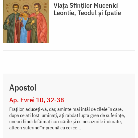
Viața Sfinților Mucenici
Leontie, Teodul și Ipatie
Apostol
Ap. Evrei 10, 32-38
Fraților, aduceți-vă, dar, aminte mai întâi de zilele în care,
după ce ați fost luminați, ați răbdat luptă grea de suferințe,
uneori fiind defăimați cu ocările și cu necazurile îndurate,
alteori suferind împreună cu cei ce...