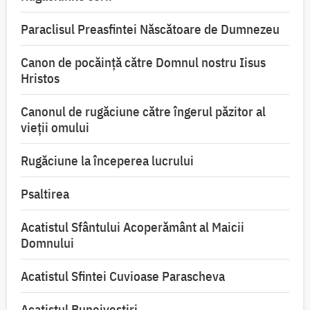
Paraclisul Preasfintei Născătoare de Dumnezeu
Canon de pocăință către Domnul nostru Iisus
Hristos
Canonul de rugăciune către îngerul păzitor al
vieții omului
Rugăciune la începerea lucrului
Psaltirea
Acatistul Sfântului Acoperământ al Maicii
Domnului
Acatistul Sfintei Cuvioase Parascheva
Acatistul Buneivestiri