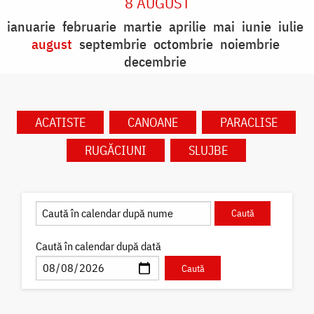
8 AUGUST
ianuarie
februarie
martie
aprilie
mai
iunie
iulie
august
septembrie
octombrie
noiembrie
decembrie
ACATISTE
CANOANE
PARACLISE
RUGĂCIUNI
SLUJBE
Caută în calendar după dată