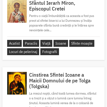
Sfântul Ierarh Miron,
Episcopul Cretei
Pentru o viață îmbunătățită ca aceasta a fost pus
preot al sfintei biserici a lui Dumnezeu și învăța
popoarele sfânta bună credință și le întărea spre
nevoințele cele...
Acatist
Paraclis
Viață
Icoane
Sfinte moaște
Locuri de pelerinaj
Fotografii
Cinstirea Sfintei Icoane a
Maicii Domnului de pe Tolga
(Tolgska)
La miezul nopții, când toată lumea dormea, sfântul
s-a trezit și a văzut o lumină care lumina întreg
ținutul. Aceasta lumină venea de la o coloană de