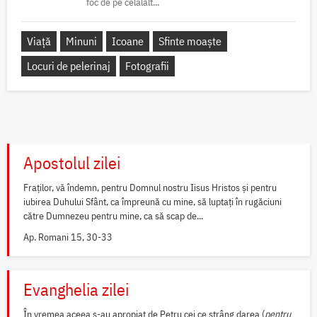
foc de pe celălalt...
Viață
Minuni
Icoane
Sfinte moaște
Locuri de pelerinaj
Fotografii
Apostolul zilei
Fraților, vă îndemn, pentru Domnul nostru Iisus Hristos și pentru
iubirea Duhului Sfânt, ca împreună cu mine, să luptați în rugăciuni
către Dumnezeu pentru mine, ca să scap de...
Ap. Romani 15, 30-33
Evanghelia zilei
În vremea aceea s-au apropiat de Petru cei ce strâng darea (
pentru