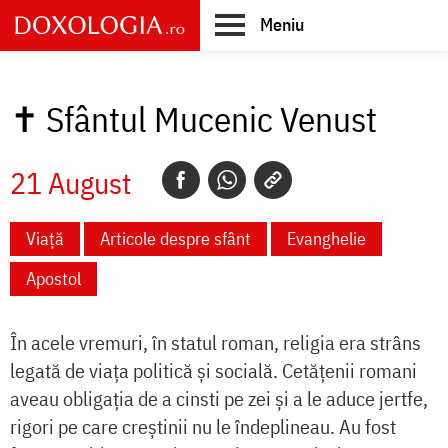
Skip
Meniu
to
main
Main
content
navigation
✝
Sfântul Mucenic Venust
21 August
Viață
Articole despre sfânt
Evanghelie
Apostol
În acele vremuri, în statul roman, religia era strâns
legată de viaţa politică şi socială. Cetăţenii romani
aveau obligaţia de a cinsti pe zei şi a le aduce jertfe,
rigori pe care creştinii nu le îndeplineau. Au fost