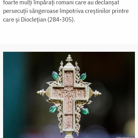
foarte mulţi împăraţi romani care au declanşat
persecuţii sângeroase împotriva creştinilor printre
care şi Diocleţian (284-305).