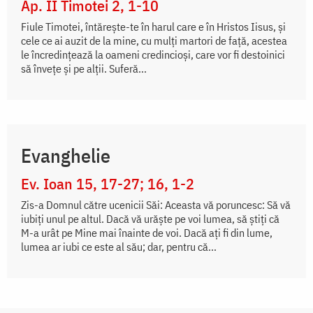
Ap. II Timotei 2, 1-10
Fiule Timotei, întăreşte-te în harul care e în Hristos Iisus, şi
cele ce ai auzit de la mine, cu mulţi martori de faţă, acestea
le încredinţează la oameni credincioşi, care vor fi destoinici
să înveţe şi pe alţii. Suferă...
Evanghelie
Ev. Ioan 15, 17-27; 16, 1-2
Zis-a Domnul către ucenicii Săi: Aceasta vă poruncesc: Să vă
iubiți unul pe altul. Dacă vă urăște pe voi lumea, să știți că
M-a urât pe Mine mai înainte de voi. Dacă ați fi din lume,
lumea ar iubi ce este al său; dar, pentru că...