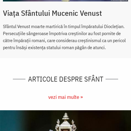
Viaţa Sfântului Mucenic Venust
Sfântul Venust moarte martirică în timpul împăratului Diocleţian.
Persecuţiile sângeroase împotriva creştinilor au fost pornite de
către împăraţii romani, care considerau creştinismul ca un pericol
pentru însăşi existenţa statului roman păgân de atunci.
ARTICOLE DESPRE SFÂNT
vezi mai multe »