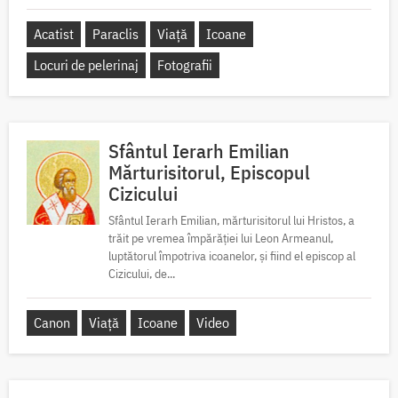
Acatist
Paraclis
Viață
Icoane
Locuri de pelerinaj
Fotografii
Sfântul Ierarh Emilian
Mărturisitorul, Episcopul
Cizicului
Sfântul Ierarh Emilian, mărturisitorul lui Hristos, a
trăit pe vremea împărăției lui Leon Armeanul,
luptătorul împotriva icoanelor, și fiind el episcop al
Cizicului, de...
Canon
Viață
Icoane
Video