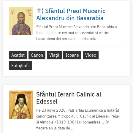
✝) Sfântul Preot Mucenic
Alexandru din Basarabia
Sfântul Preot Mucenic Alexandru din Basarabia a
fost unul dintre cei mai reprezentativi clerici
basarabeni din perioada interbelică.
Acatist
Canon
Viață
Icoane
Video
Fotografii
Sfântul Ierarh Calinic al
Edessei
Pe 23 iunie 2020, Patriarhia Ecumenică a hotărât
canonizarea Mitropolitului Calinic al Edessei, Pellei
și Almopiei (1919-1984) și pomenirea lui în
fiecare an la data de...